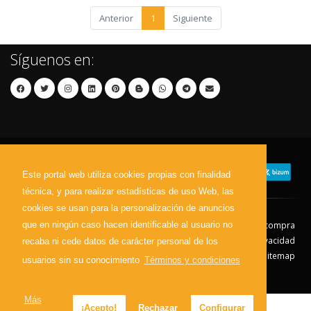
Anterior
1
Siguiente
Síguenos en:
Este portal web utiliza cookies propias con finalidad
técnica, y para realizar estadísticas de uso Web, las
cookies se usan para la personalización de anuncios
que en ningún caso hacen identificable al usuario no
Contacto
Aviso Legal
Condiciones de compra
Política de envíos
Política de devolución
Política de Privacidad
recaba ni cede datos de carácter personal de los
Política de Cookies
Sitemap
usuarios sin su conocimiento
Términos y condiciones
© 2026 - Todos los derechos reservados.
Más
¡Acepto!
Rechazar
Configurar