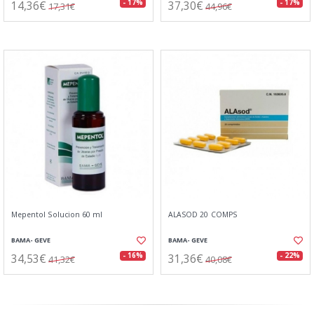
14,36€
37,30€
- 17%
- 17%
17,31€
44,96€
Mepentol Solucion 60 ml
ALASOD 20 COMPS
BAMA- GEVE
BAMA- GEVE
34,53€
31,36€
- 16%
- 22%
41,32€
40,08€