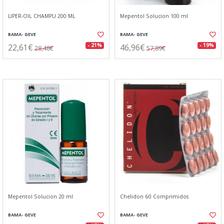
LIPER-OIL CHAMPU 200 ML
Mepentol Solucion 100 ml
BAMA- GEVE
BAMA- GEVE
22,61€
46,96€
- 21%
- 19%
28,48€
57,89€
Mepentol Solucion 20 ml
Chelidon 60 Comprimidos
BAMA- GEVE
BAMA- GEVE