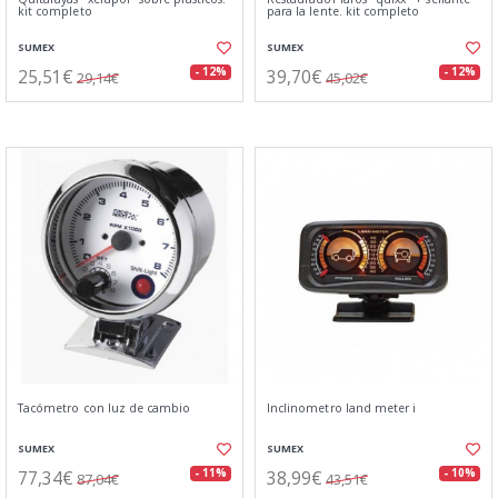
kit completo
para la lente. kit completo
SUMEX
SUMEX
25,51€
39,70€
- 12%
- 12%
29,14€
45,02€
Tacómetro con luz de cambio
Inclinometro land meter i
SUMEX
SUMEX
77,34€
38,99€
- 11%
- 10%
87,04€
43,51€