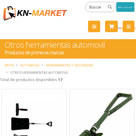
Powered
by
Tra
Otros herramientas automovil
Productos de primeras marcas
INICIO
AUTOMÓVIL
HERRAMIENTAS Y SEGURIDAD
OTROS HERRAMIENTAS AUTOMOVIL
Total de productos disponibles
17