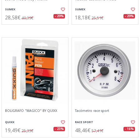
SUMEX
SUMEX
28,58€
18,18€
- 29%
- 29%
40,39€
25,51€
BOLIGRAFO "MAGICO" BY QUIXX
Tacómetro race sport
QUIXX
RACE SPORT
19,49€
48,46€
- 23%
- 16%
25,33€
57,41€