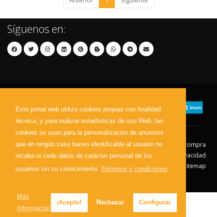
Anterior
1
Siguiente
Síguenos en:
Este portal web utiliza cookies propias con finalidad
técnica, y para realizar estadísticas de uso Web, las
cookies se usan para la personalización de anuncios
que en ningún caso hacen identificable al usuario no
Contacto
Aviso Legal
Condiciones de compra
Política de envíos
Política de devolución
Política de Privacidad
recaba ni cede datos de carácter personal de los
Política de Cookies
Sitemap
usuarios sin su conocimiento
Términos y condiciones
© 2026 - Todos los derechos reservados.
Más
¡Acepto!
Rechazar
Configurar
Información