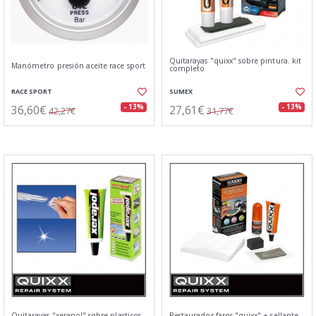
Quitarayas "quixx" sobre pintura. kit
Manómetro presión aceite race sport
completo
RACE SPORT
SUMEX
36,60€
27,61€
- 13%
- 13%
42,27€
31,77€
Quitarayas "xerapol" sobre plasticos.
Restaurador faros "quixx" + sellante