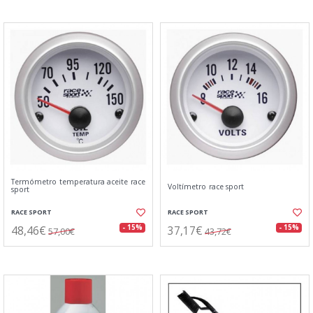
Termómetro temperatura aceite race
Voltímetro race sport
sport
RACE SPORT
RACE SPORT
48,46€
37,17€
- 15%
- 15%
57,00€
43,72€