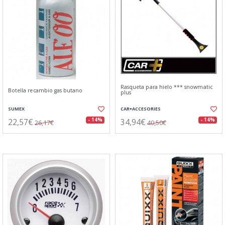
Rasqueta para hielo *** snowmatic
Botella recambio gas butano
plus
SUMEX
CAR+ACCESORIES
22,57€
34,94€
- 14%
- 14%
26,17€
40,50€