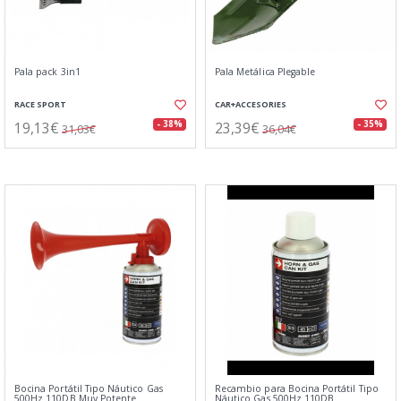
Pala pack 3in1
Pala Metálica Plegable
RACE SPORT
CAR+ACCESORIES
19,13€
23,39€
- 38%
- 35%
31,03€
36,04€
Bocina Portátil Tipo Náutico Gas
Recambio para Bocina Portátil Tipo
500Hz 110DB Muy Potente
Náutico Gas 500Hz 110DB