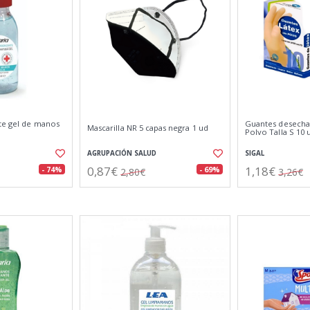
nte gel de manos
Guantes desecha
Mascarilla NR 5 capas negra 1 ud
Polvo Talla S 10
AGRUPACIÓN SALUD
SIGAL
0,87€
1,18€
- 74%
- 69%
2,80€
3,26€