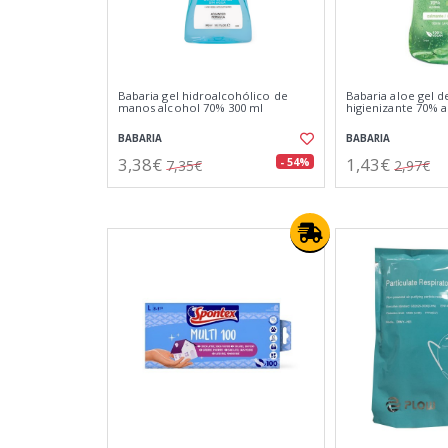
Babaria gel hidroalcohólico de
Babaria aloe gel 
manos alcohol 70% 300 ml
higienizante 70% 
BABARIA
BABARIA
3,38€
1,43€
- 54%
7,35€
2,97€