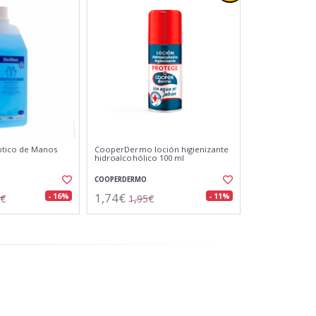
eptico de Manos
CooperDermo loción higienizante
hidroalcohólico 100 ml
COOPERDERMO
1,74€
- 16%
- 11%
9€
1,95€