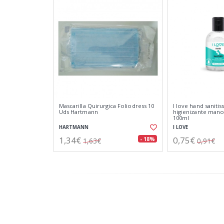
Mascarilla Quirurgica Foliodress 10
I love hand sanitis
Uds Hartmann
higienizante mano
100ml
HARTMANN
I LOVE
1,34€
0,75€
- 18%
1,63€
0,91€