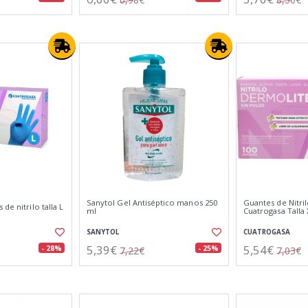
Sanytol Gel Antiséptico manos 250
Guantes de Nitri
de nitrilo talla L
ml
Cuatrogasa Talla 
SANYTOL
CUATROGASA
5,39€
5,54€
- 28%
- 25%
7,22€
7,03€