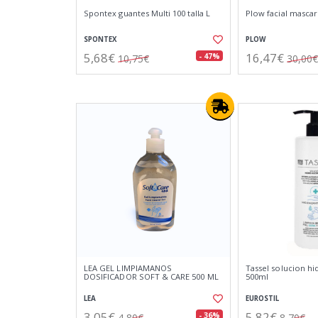
Spontex guantes Multi 100 talla L
Plow facial mascari
SPONTEX
PLOW
5,68€
16,47€
- 47%
10,75€
30,00€
LEA GEL LIMPIAMANOS
Tassel solucion hi
DOSIFICADOR SOFT & CARE 500 ML
500ml
LEA
EUROSTIL
3,05€
5,82€
- 36%
4,80€
8,70€