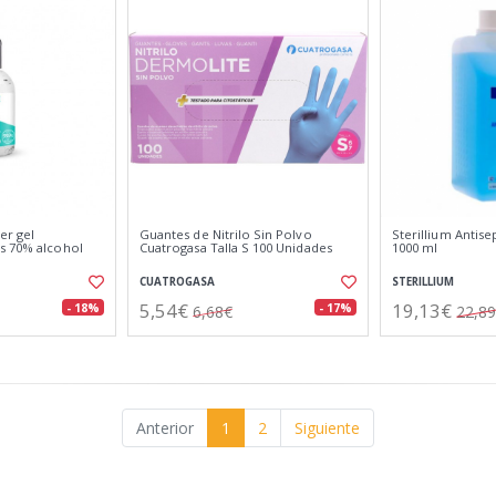
ser gel
Guantes de Nitrilo Sin Polvo
Sterillium Antis
s 70% alcohol
Cuatrogasa Talla S 100 Unidades
1000 ml
CUATROGASA
STERILLIUM
5,54€
19,13€
- 18%
- 17%
6,68€
22,8
Anterior
1
2
Siguiente