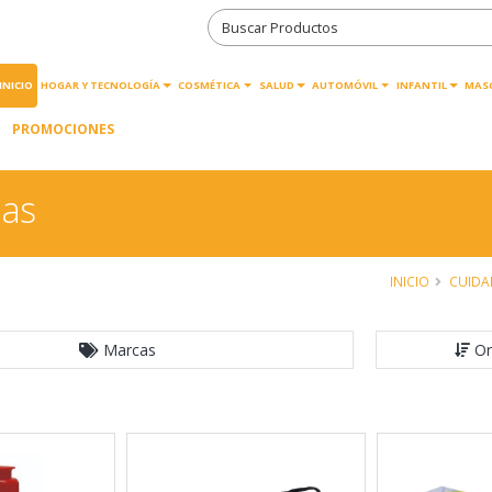
INICIO
HOGAR Y TECNOLOGÍA
COSMÉTICA
SALUD
AUTOMÓVIL
INFANTIL
MAS
PROMOCIONES
las
INICIO
CUIDA
Marcas
Or