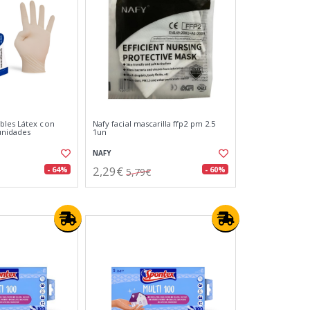
bles Látex con
Nafy facial mascarilla ffp2 pm 2.5
 unidades
1un
NAFY
2,29€
- 64%
- 60%
5,79€