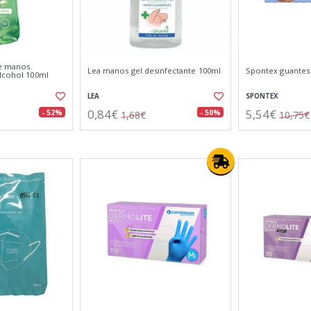
de manos
Lea manos gel desinfectante 100ml
Spontex guantes M
alcohol 100ml
LEA
SPONTEX
0,84€
5,54€
- 52%
- 50%
1,68€
10,75€