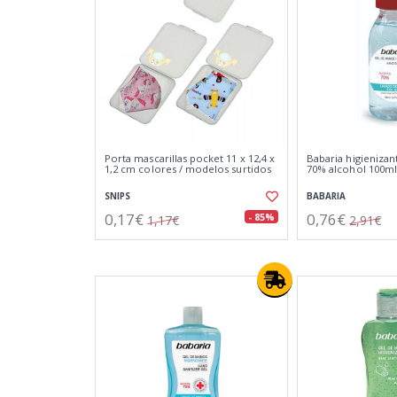
Porta mascarillas pocket 11 x 12,4 x
Babaria higieniza
1,2 cm colores / modelos surtidos
70% alcohol 100ml
SNIPS
BABARIA
0,17€
0,76€
- 85%
1,17€
2,91€