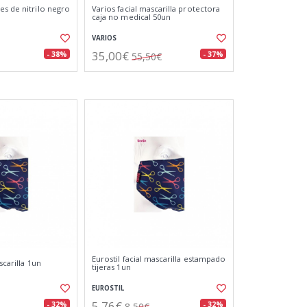
es de nitrilo negro
Varios facial mascarilla protectora
caja no medical 50un
VARIOS
35,00€
- 38%
- 37%
55,50€
Eurostil facial mascarilla estampado
scarilla 1un
tijeras 1un
EUROSTIL
5,76€
- 32%
- 32%
8,50€