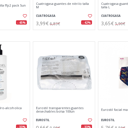
Cuatrogasa guantes de nitrilo talla
Cuatrogasa guant
lla ffp2 pack 5un
M
talla L
CUATROGASA
CUATROGASA
3,99€
3,65€
- 45%
- 42%
6,83€
5,90€
dro-alcoholica
Eurostil transparentes guantes
Eurostil facial ma
desechables bolsa 100un
EUROSTIL
EUROSTIL
0,66€
5,76€
- 33%
- 33%
0,98€
8,50€