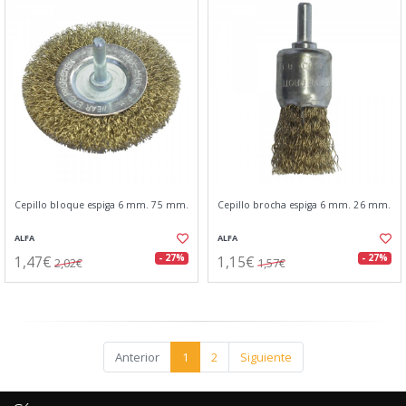
Cepillo bloque espiga 6 mm. 75 mm.
Cepillo brocha espiga 6 mm. 26 mm.
ALFA
ALFA
1,47€
1,15€
- 27%
- 27%
2,02€
1,57€
Anterior
1
2
Siguiente