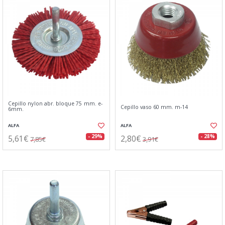
Cepillo nylon abr. bloque 75 mm. e-
Cepillo vaso 60 mm. m-14
6mm.
ALFA
ALFA
5,61€
2,80€
- 29%
- 28%
7,85€
3,91€