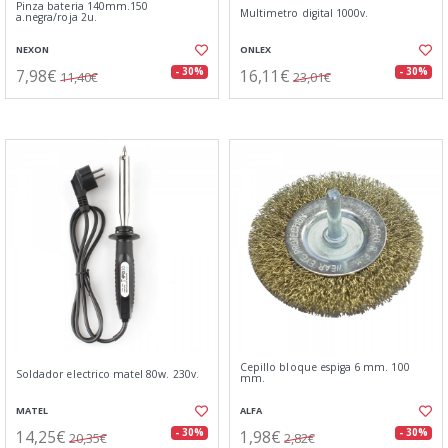
Pinza bateria 140mm.150
Multimetro digital 1000v.
a.negra/roja 2u.
NEXON
ONLEX
7,98€
16,11€
- 30%
- 30%
11,40€
23,01€
Cepillo bloque espiga 6 mm. 100
Soldador electrico matel 80w. 230v.
mm.
MATEL
ALFA
14,25€
1,98€
- 30%
- 30%
20,35€
2,82€