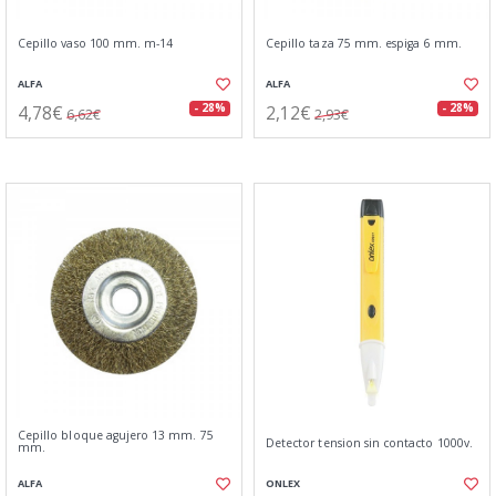
Cepillo vaso 100 mm. m-14
Cepillo taza 75 mm. espiga 6 mm.
ALFA
ALFA
4,78€
2,12€
- 28%
- 28%
6,62€
2,93€
Cepillo bloque agujero 13 mm. 75
Detector tension sin contacto 1000v.
mm.
ALFA
ONLEX