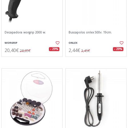
Decapadora worgrip 2000 w.
Buscapolos onlex 500v. 19cm.
WORGRIP
ONLEX
20,40€
2,44€
- 29%
- 29%
28,85€
3,45€