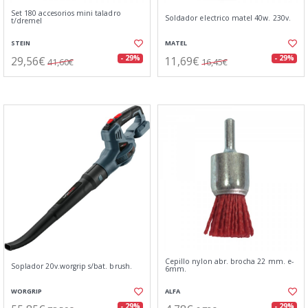
Set 180 accesorios mini taladro
Soldador electrico matel 40w. 230v.
t/dremel
STEIN
MATEL
29,56€
11,69€
- 29%
- 29%
41,60€
16,45€
Cepillo nylon abr. brocha 22 mm. e-
Soplador 20v.worgrip s/bat. brush.
6mm.
WORGRIP
ALFA
- 29%
- 29%