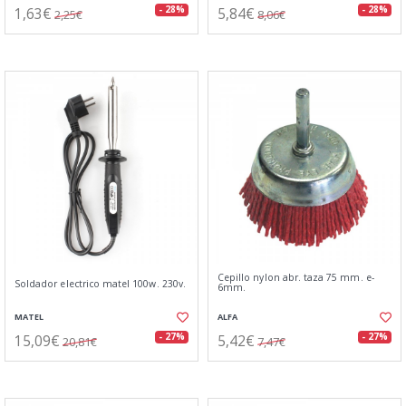
1,63€
5,84€
- 28%
- 28%
2,25€
8,06€
Cepillo nylon abr. taza 75 mm. e-
Soldador electrico matel 100w. 230v.
6mm.
MATEL
ALFA
15,09€
5,42€
- 27%
- 27%
20,81€
7,47€