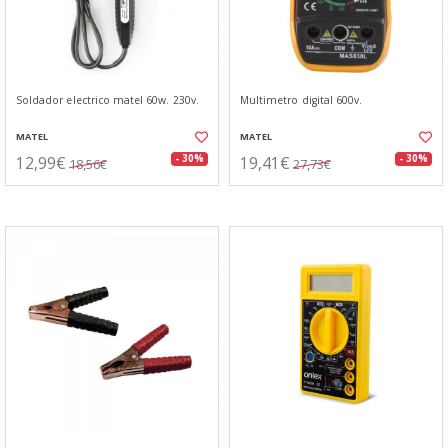
Soldador electrico matel 60w. 230v.
Multimetro digital 600v.
MATEL
MATEL
12,99€
19,41€
- 30%
- 30%
18,56€
27,73€