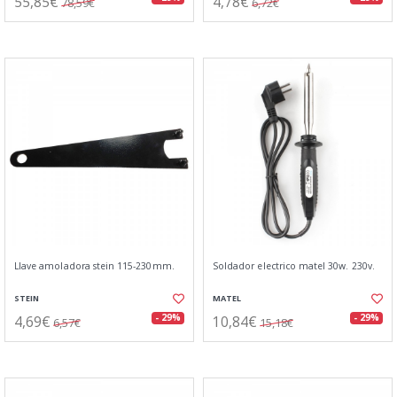
55,85€
4,78€
78,59€
6,72€
Llave amoladora stein 115-230mm.
Soldador electrico matel 30w. 230v.
STEIN
MATEL
4,69€
10,84€
- 29%
- 29%
6,57€
15,18€