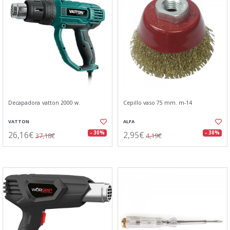
Decapadora vatton 2000 w.
Cepillo vaso 75 mm. m-14
VATTON
ALFA
26,16€
2,95€
- 30%
- 30%
37,18€
4,19€