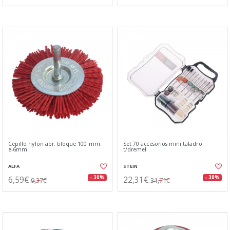
Cepillo nylon abr. bloque 100 mm.
Set 70 accesorios mini taladro
e-6mm.
t/dremel
ALFA
STEIN
6,59€
22,31€
- 30%
- 30%
9,37€
31,71€