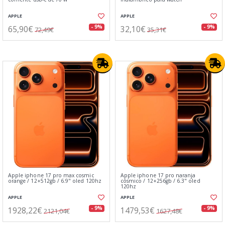
APPLE
APPLE
65,90€
32,10€
- 9%
- 9%
72,49€
35,31€
Apple iphone 17 pro max cosmic
Apple iphone 17 pro naranja
orange / 12+512gb / 6.9" oled 120hz
cósmico / 12+256gb / 6.3" oled
120hz
APPLE
APPLE
1928,22€
1479,53€
- 9%
- 9%
2121,04€
1627,48€