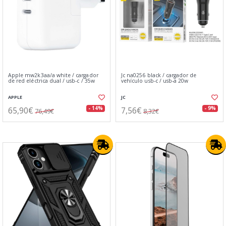
Apple mw2k3aa/a white / cargador
Jc na0256 black / cargador de
de red eléctrica dual / usb-c / 35w
vehículo usb-c / usb-a 20w
APPLE
JC
65,90€
7,56€
- 14%
- 9%
76,49€
8,32€