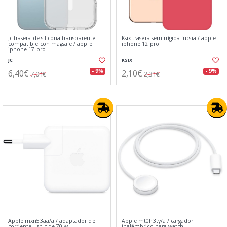
Jc trasera de silicona transparente
Ksix trasera semirrígida fucsia / apple
compatible con magsafe / apple
iphone 12 pro
iphone 17 pro
JC
KSIX
6,40€
2,10€
- 9%
- 9%
7,04€
2,31€
Apple mxn53aa/a / adaptador de
Apple mt0h3ty/a / cargador
corriente usb‑c de 70 w
inalámbrico para watch