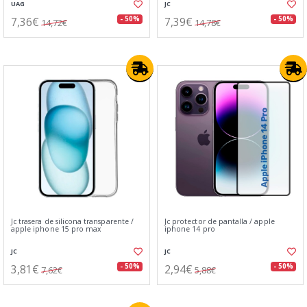
UAG
JC
7,36€
7,39€
- 50%
- 50%
14,72€
14,78€
Jc trasera de silicona transparente /
Jc protector de pantalla / apple
apple iphone 15 pro max
iphone 14 pro
JC
JC
3,81€
2,94€
- 50%
- 50%
7,62€
5,88€