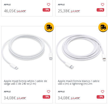
APPLE
APPLE
46,05€
25,38€
- 9%
- 9%
50,66€
27,92€
Apple myqt3zm/a white / cable de
Apple mw2r3zm/a blanco / cable
carga usb‑c de 240 w (2 m)
usb-c (m) a lightning (m) 2m
APPLE
APPLE
34,08€
34,08€
- 9%
- 9%
37,49€
37,49€