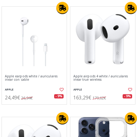
Apple earpods white / auriculares
Apple airpods 4 white / auriculares
inear con cable
inear true wireless
APPLE
APPLE
24,49€
163,29€
- 9%
- 9%
26,94€
179,62€