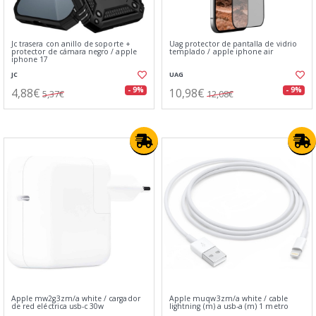
Jc trasera con anillo de soporte +
Uag protector de pantalla de vidrio
protector de cámara negro / apple
templado / apple iphone air
iphone 17
JC
UAG
4,88€
10,98€
- 9%
- 9%
5,37€
12,08€
Apple mw2g3zm/a white / cargador
Apple muqw3zm/a white / cable
de red eléctrica usb-c 30w
lightning (m) a usb-a (m) 1 metro