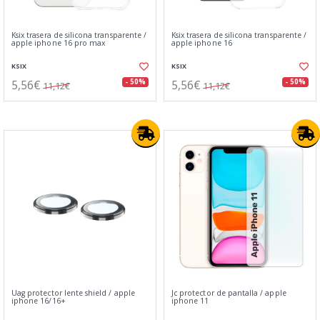
Ksix trasera de silicona transparente /
Ksix trasera de silicona transparente /
apple iphone 16 pro max
apple iphone 16
KSIX
KSIX
5,56€
5,56€
- 50%
- 50%
11,12€
11,12€
Uag protector lente shield / apple
Jc protector de pantalla / apple
iphone 16/16+
iphone 11