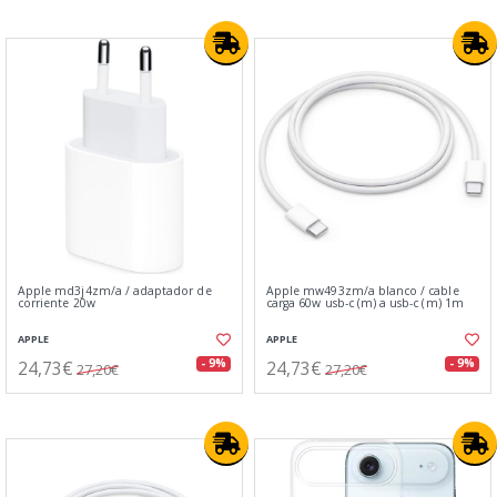
Apple md3j4zm/a / adaptador de
Apple mw493zm/a blanco / cable
corriente 20w
carga 60w usb-c (m) a usb-c (m) 1m
APPLE
APPLE
24,73€
24,73€
- 9%
- 9%
27,20€
27,20€