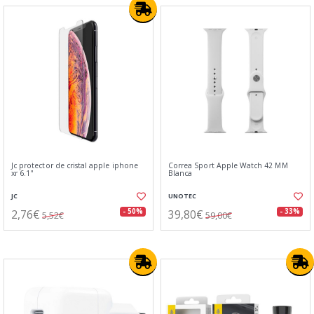
Jc protector de cristal apple iphone
Correa Sport Apple Watch 42 MM
xr 6.1''
Blanca
JC
UNOTEC
2,76€
39,80€
- 50%
- 33%
5,52€
59,00€