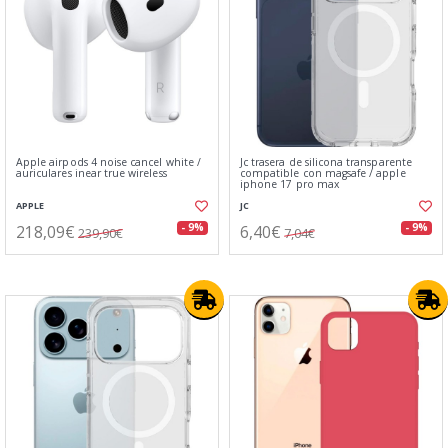
Apple airpods 4 noise cancel white /
Jc trasera de silicona transparente
auriculares inear true wireless
compatible con magsafe / apple
iphone 17 pro max
APPLE
JC
218,09€
6,40€
- 9%
- 9%
239,90€
7,04€