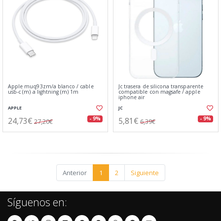
Apple muq93zm/a blanco / cable
Jc trasera de silicona transparente
usb-c (m) a lightning (m) 1m
compatible con magsafe / apple
iphone air
APPLE
JC
24,73€
5,81€
- 9%
- 9%
27,20€
6,39€
Anterior
1
2
Siguiente
Síguenos en: