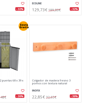
ECOLINE
129,73€
- 32%
- 32%
189,80€
Envío
Gratis
 puertas 68 x 39 x
Colgador de madera fresno 3
pomos con textura natural
INOFIX
22,85€
- 30%
- 30%
,48€
32,65€