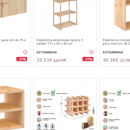
 para est de 75 x
Estanteria alistonada natura 5
Estanteria modul
a
baldas 171 x 65 x 40 cm
pino macizo 36,2 
ASTIGARRAGA
ASTIGARRAGA
39,93€
49,38€
- 37%
- 37%
63,15€
77,7