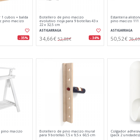
 1 cubos + balda
Botellero de pino macizo
Estanteria alisto
c pino macizo
evolutivo rioja para 9 botellas 43 x
pino macizo 111 
22 x 32,5 cm
ASTIGARRAGA
ASTIGARRAGA
34,66€
50,52€
- 35%
- 34%
52,88€
76,6
t pino macizo
Botellero de pino macizo mural
Colgador adhesiv
para 9 botellas 7,5 x 9,5 x 60,5 cm
(pack 2 unidades)