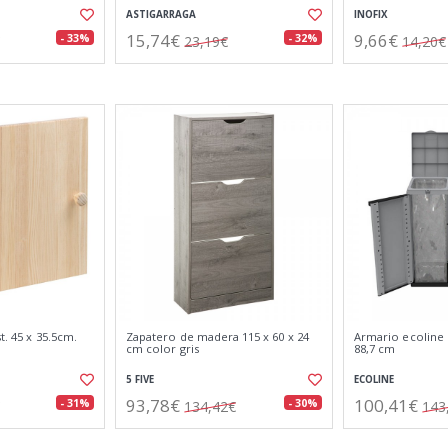
ASTIGARRAGA
INOFIX
15,74€
9,66€
- 33%
- 32%
23,19€
14,20€
t. 45 x 35.5cm.
Zapatero de madera 115 x 60 x 24
Armario ecoline 2
cm color gris
88,7 cm
5 FIVE
ECOLINE
93,78€
100,41€
- 31%
- 30%
134,42€
143