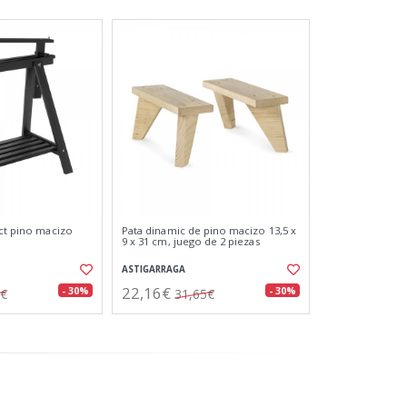
ect pino macizo
Pata dinamic de pino macizo 13,5 x
9 x 31 cm, juego de 2 piezas
ASTIGARRAGA
22,16€
- 30%
- 30%
9€
31,65€