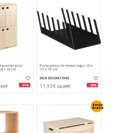
 puertas pino
Porta platos de metal negro 22 x
,8 x 33 cm
7,5 x 10 cm
MICA DECORATIONS
11,93€
- 41%
- 38%
,52€
19,28€
Envío
Gratis