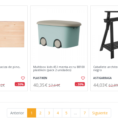
ciza de pino,
Multibox kids 45 l menta-ecru 88100
Caballete archit
plastiken (pack 2 unidades)
negro
PLASTIKEN
ASTIGARRAGA
40,35€
44,03€
- 30%
- 30%
32€
57,64€
62,8
Anterior
1
2
3
4
5
…
7
Siguiente