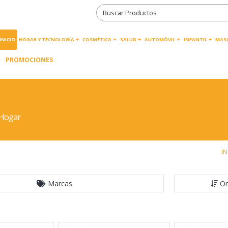
INICIO
HOGAR Y TECNOLOGÍA
COSMÉTICA
SALUD
AUTOMÓVIL
INFANTIL
MAS
PROMOCIONES
 Hogar
IN
Marcas
Or