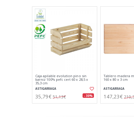
Caja apilable evolution pino sin
Tablero madera ma
barniz 100% pefc cert 60 x 28,5 x
160 x 80 x 3 cm
35,3 cm
ASTIGARRAGA
ASTIGARRAGA
35,79€
147,23€
- 30%
51,13€
210,