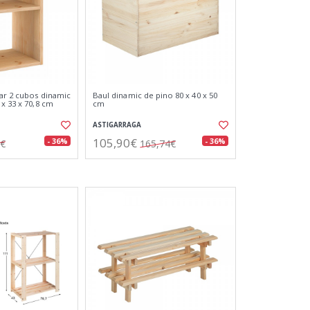
ar 2 cubos dinamic
Baul dinamic de pino 80 x 40 x 50
x 33 x 70,8 cm
cm
ASTIGARRAGA
105,90€
- 36%
- 36%
3€
165,74€