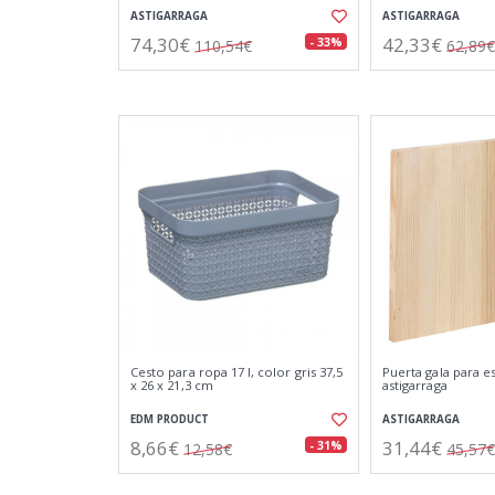
ASTIGARRAGA
ASTIGARRAGA
74,30€
42,33€
- 33%
110,54€
62,89€
Cesto para ropa 17 l, color gris 37,5
Puerta gala para es
x 26 x 21,3 cm
astigarraga
EDM PRODUCT
ASTIGARRAGA
8,66€
31,44€
- 31%
12,58€
45,57€