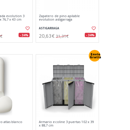
nada evolution 3
Zapatero de pino apilable
x 76,7 x 43 cm
evolution astigarraga
ASTIGARRAGA
20,63€
- 34%
- 34%
9€
31,31€
Envío
Gratis
o atlas blanco
Armario ecoline 3 puertas 102 x 39
x 88,7 cm