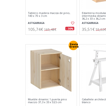
Tablero madera maciza de pino,
Estanteria modular
140 x 70 x 3 cm
intermedia dinami
36,2 x 33 x 36,2 cm
ASTIGARRAGA
ASTIGARRAGA
105,74€
35,51€
- 36%
165,48€
55,02€
Envío
Gratis
Mueble dinamic 1 puerta pino
Caballete architec
macizo 37,3 x 33 x 53,5 cm
blanco