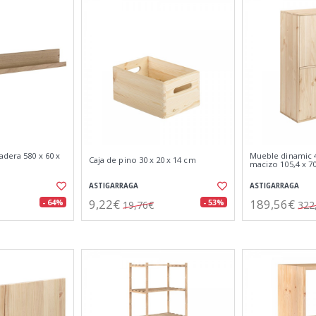
adera 580 x 60 x
Mueble dinamic 4
Caja de pino 30 x 20 x 14 cm
macizo 105,4 x 70
ASTIGARRAGA
ASTIGARRAGA
9,22€
189,56€
- 64%
- 53%
19,76€
322