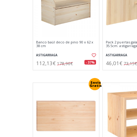
Banco baúl deco de pino 90 x 62 x
Pack 2 puertas gala
38 cm
35.5cm. astigarrag
ASTIGARRAGA
ASTIGARRAGA
112,13€
46,01€
- 37%
178,96€
73,15€
Envío
Gratis