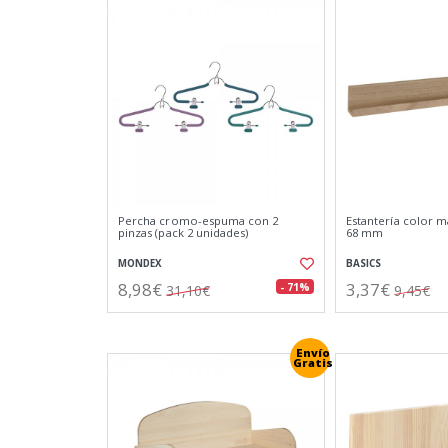
Percha cromo-espuma con 2
Estantería color m
pinzas (pack 2 unidades)
68 mm
MONDEX
BASICS
8,98€
3,37€
- 71%
31,10€
9,45€
Envío
Gratis