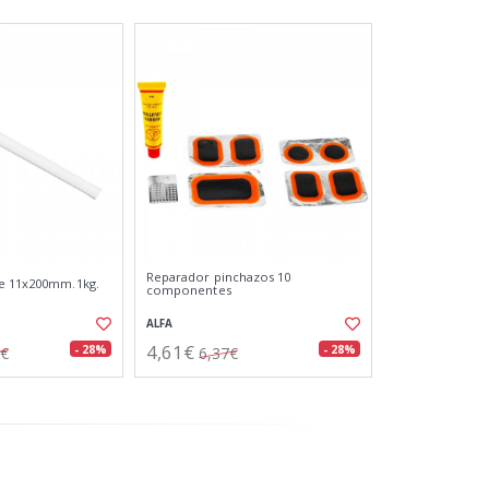
Reparador pinchazos 10
le 11x200mm.1kg.
componentes
ALFA
4,61€
- 28%
- 28%
8€
6,37€