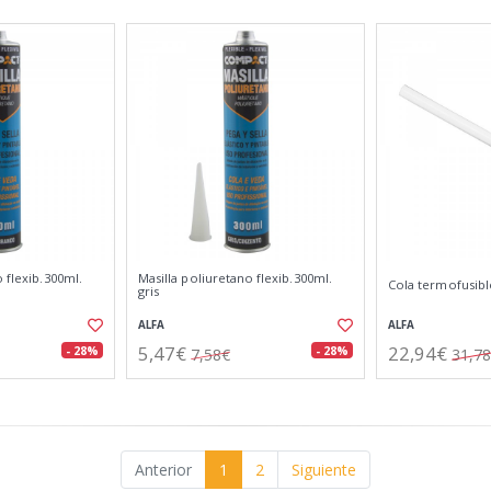
 flexib.300ml.
Masilla poliuretano flexib.300ml.
Cola termofusib
gris
ALFA
ALFA
5,47€
22,94€
- 28%
- 28%
7,58€
31,7
Anterior
1
2
Siguiente