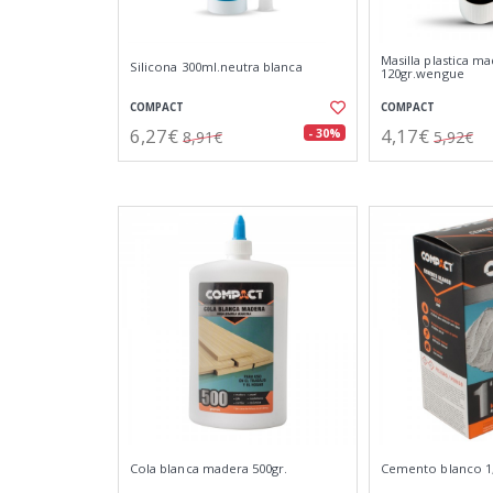
Masilla plastica m
Silicona 300ml.neutra blanca
120gr.wengue
COMPACT
COMPACT
6,27€
4,17€
- 30%
8,91€
5,92€
Cola blanca madera 500gr.
Cemento blanco 1,