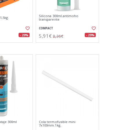
Silicona 300ml.antimoho
1,5kg.
transparente
COMPACT
5,91€
- 29%
- 29%
8,36€
taje 300ml
Cola termofusible mini
7x100mm.1kg.