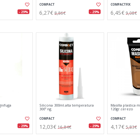
COMPACT
COMPACTFIX
6,27€
6,45€
- 29%
- 29%
8,86€
9,08€
gnifuga
Silicona 300ml.alta temperatura
Masilla plastica 
300º ng.
120gr.cerezo
COMPACT
COMPACT
12,03€
4,17€
- 29%
- 29%
16,84€
5,83€