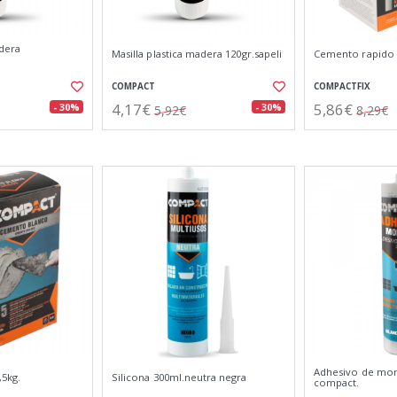
adera
Masilla plastica madera 120gr.sapeli
Cemento rapido 
COMPACT
COMPACTFIX
4,17€
5,86€
- 30%
- 30%
5,92€
8,29€
Adhesivo de mon
5kg.
Silicona 300ml.neutra negra
compact.