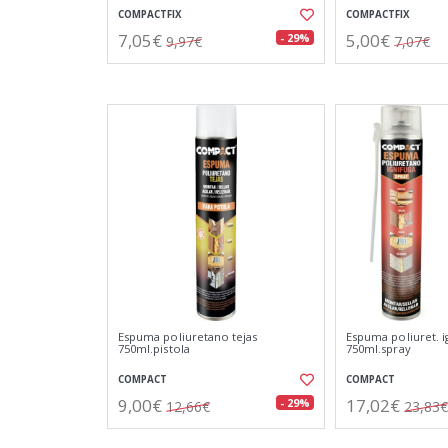
COMPACTFIX
COMPACTFIX
7,05€
5,00€
- 29%
9,97€
7,07€
Espuma poliuretano tejas
Espuma poliuret. i
750ml.pistola
750ml.spray
COMPACT
COMPACT
9,00€
17,02€
- 29%
12,66€
23,83€