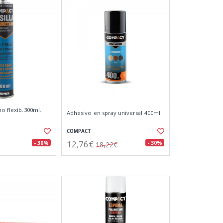
no flexib.300ml.
Adhesivo en spray universal 400ml.
COMPACT
12,76€
- 30%
- 30%
18,22€