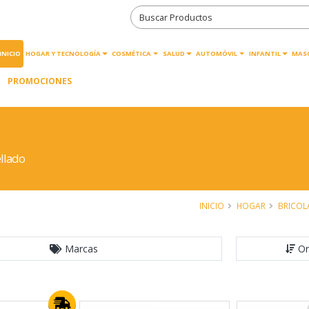
INICIO
HOGAR Y TECNOLOGÍA
COSMÉTICA
SALUD
AUTOMÓVIL
INFANTIL
MAS
PROMOCIONES
llado
INICIO
HOGAR
BRICOL
Marcas
Or