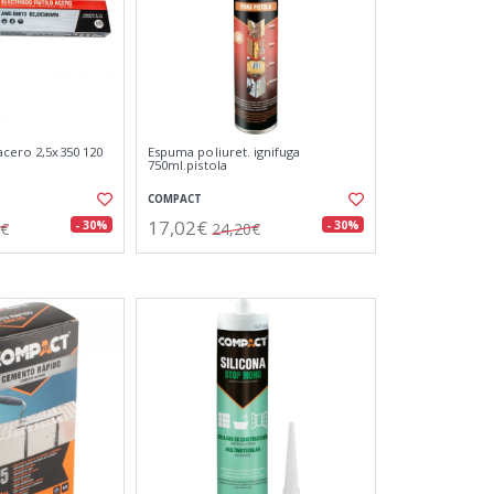
acero 2,5x350 120
Espuma poliuret. ignifuga
750ml.pistola
COMPACT
17,02€
- 30%
- 30%
7€
24,20€