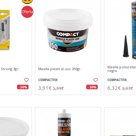
Oferta
Masilla poliureta
 Strong 3gr.
Masilla plaste al uso 350gr.
negra
COMPACTFIX
COMPACTFIX
3,91€
6,32€
- 50%
- 30%
5,59€
9,03€