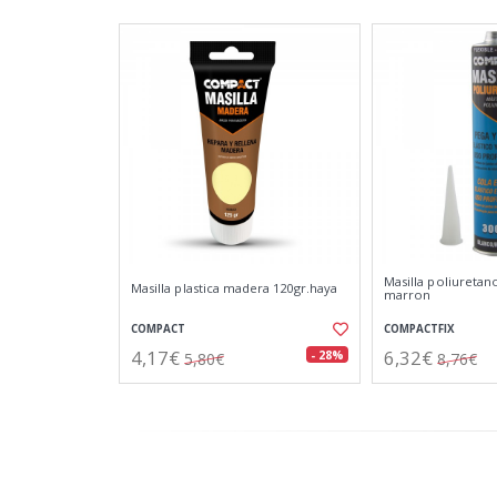
Masilla poliuretano
Masilla plastica madera 120gr.haya
marron
COMPACT
COMPACTFIX
4,17€
6,32€
- 28%
5,80€
8,76€