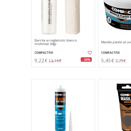
Barrita arreglatodo blanco
Masilla plaste al us
multimat.60gr
COMPACTFIX
COMPACTFIX
9,22€
5,45€
- 30%
13,16€
7,75€