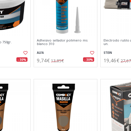
Adhesivo sellador polimero ms
Electrodo rutilo 
o 750gr.
blanco 310
un.
ALFA
STEIN
9,74€
19,46€
- 30%
- 30%
13,85€
27,6