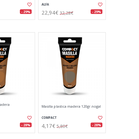
ALFA
22,94€
- 29%
- 29%
32,28€
madera
Masilla plastica madera 120gr.nogal
COMPACT
4,17€
- 28%
- 28%
5,80€