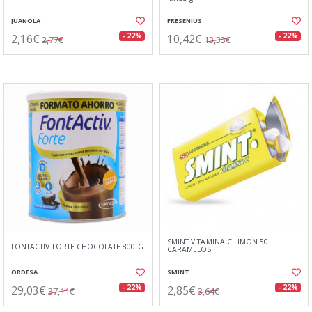
JUANOLA
FRESENIUS
2,16€
10,42€
- 22%
- 22%
2,77€
13,33€
SMINT VITAMINA C LIMON 50
FONTACTIV FORTE CHOCOLATE 800 G
CARAMELOS
ORDESA
SMINT
29,03€
2,85€
- 22%
- 22%
37,11€
3,64€