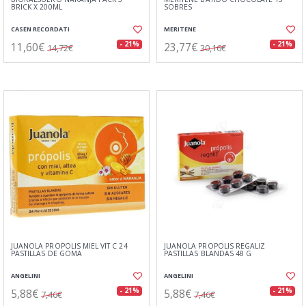
BRICK X 200ML
SOBRES
CASEN RECORDATI
MERITENE
11,60€
23,77€
- 21%
- 21%
14,72€
30,16€
JUANOLA PROPOLIS MIEL VIT C 24
JUANOLA PROPOLIS REGALIZ
PASTILLAS DE GOMA
PASTILLAS BLANDAS 48 G
ANGELINI
ANGELINI
5,88€
5,88€
- 21%
- 21%
7,46€
7,46€