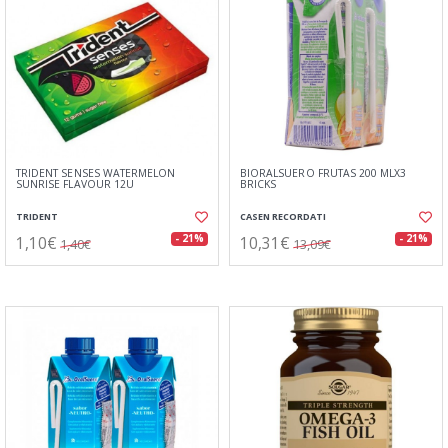
TRIDENT SENSES WATERMELON
BIORALSUERO FRUTAS 200 MLX3
SUNRISE FLAVOUR 12U
BRICKS
TRIDENT
CASEN RECORDATI
1,10€
10,31€
- 21%
- 21%
1,40€
13,09€