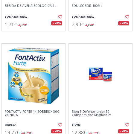
BEBIDA DE AVENA ECOLOGICA 1L
EDULCOSOR 100ML
SORIA NATURAL
SORIA NATURAL
1,71€
2,90€
- 20%
- 20%
2,15€
3,64€
FONTACTIV FORTE 14 SOBRES X 30G
Bion 3 Defense Junior 30
VAINILLA
Comprimidos Masticables
ORDESA
BION3
19,77€
12,88€
- 20%
- 20%
24,73€
16,11€