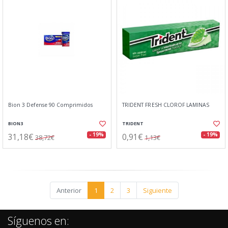
Bion 3 Defense 90 Comprimidos
TRIDENT FRESH CLOROF LAMINAS
BION3
TRIDENT
31,18€
0,91€
- 19%
- 19%
38,72€
1,13€
Anterior
1
2
3
Siguiente
Síguenos en: