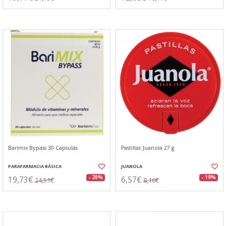
Barimix Bypass 30 Capsulas
Pastillas Juanola 27 g
PARAFARMACIA BÁSICA
JUANOLA
19,73€
6,57€
- 20%
- 19%
24,51€
8,16€