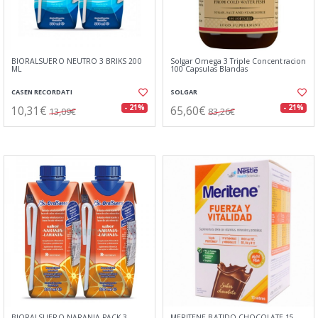
BIORALSUERO NEUTRO 3 BRIKS 200
Solgar Omega 3 Triple Concentracion
ML
100 Capsulas Blandas
CASEN RECORDATI
SOLGAR
10,31€
65,60€
- 21%
- 21%
13,09€
83,26€
BIORALSUERO NARANJA PACK 3
MERITENE BATIDO CHOCOLATE 15