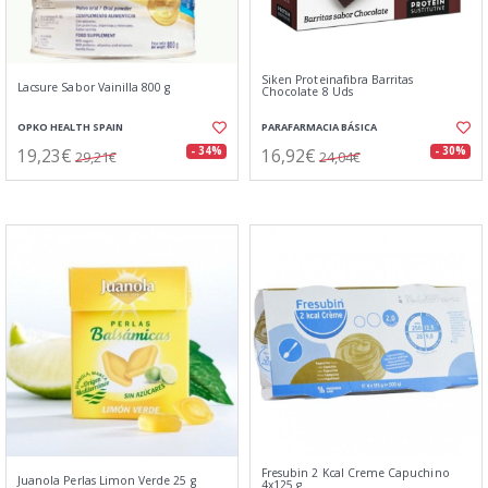
Siken Proteinafibra Barritas
Lacsure Sabor Vainilla 800 g
Chocolate 8 Uds
OPKO HEALTH SPAIN
PARAFARMACIA BÁSICA
19,23€
16,92€
- 34%
- 30%
29,21€
24,04€
Fresubin 2 Kcal Creme Capuchino
Juanola Perlas Limon Verde 25 g
4x125 g