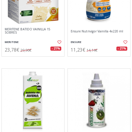
MERITENE BATIDO VAINILLA 15
Ensure Nutrivigor Vainilla 4x220 ml
SOBRES
MERITENE
ENSURE
23,78€
11,23€
- 21%
- 21%
29,96€
14,14€