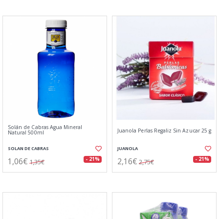
Solán de Cabras Agua Mineral
Juanola Perlas Regaliz Sin Azucar 25 g
Natural 500ml
SOLAN DE CABRAS
JUANOLA
1,06€
2,16€
- 21%
- 21%
1,35€
2,75€