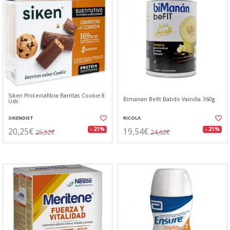
Siken Proteinafibra Barritas Cookie 8
Bimanan Befit Batido Vainilla 360g
Uds
SIKENDIET
RICOLA
20,25€
19,54€
- 21%
- 21%
25,52€
24,62€