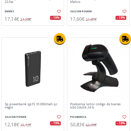
22,5w
blanco
EWENT
SILICON POWER
17,14€
17,60€
- 19%
- 19%
21,28€
21,85€
Sp powerbank qp15 10.000mah qc
Posiberica lector código de barras
negro
scbt-2du56 2d b
SILICON POWER
POSIBERICA
12,18€
50,83€
- 19%
- 19%
15,12€
63,09€