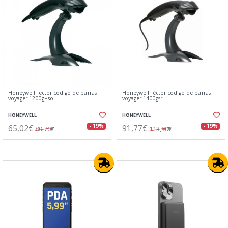
Honeywell lector código de barras
Honeywell léctor código de barras
voyager 1200g+so
voyager 1400gsr
HONEYWELL
HONEYWELL
65,02€
91,77€
- 19%
- 19%
80,70€
113,90€