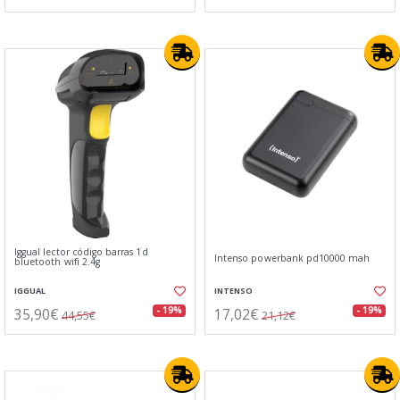
Iggual lector código barras 1d
Intenso powerbank pd10000 mah
bluetooth wifi 2.4g
IGGUAL
INTENSO
35,90€
17,02€
- 19%
- 19%
44,55€
21,12€