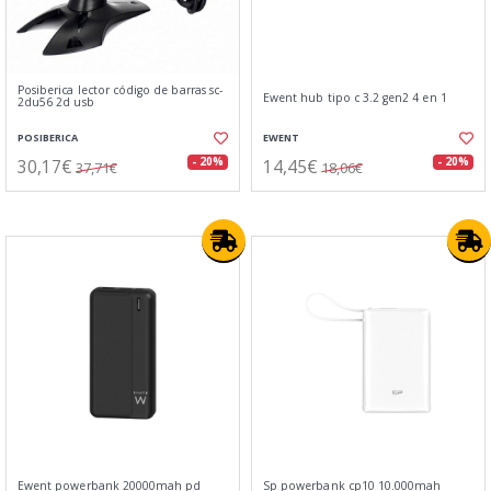
Posiberica lector código de barras sc-
Ewent hub tipo c 3.2 gen2 4 en 1
2du56 2d usb
POSIBERICA
EWENT
30,17€
14,45€
- 20%
- 20%
37,71€
18,06€
Ewent powerbank 20000mah pd
Sp powerbank cp10 10.000mah