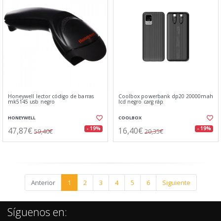
Honeywell lector código de barras
Coolbox powerbank dp20 20000mah
mk5145 usb negro
lcd negro carg ráp
HONEYWELL
COOLBOX
47,87€
16,40€
- 19%
- 19%
59,40€
20,35€
Anterior
1
2
3
4
5
6
Siguiente
Síguenos en: