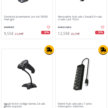
Gembird powerbank con lcd 10000
Nanocable hub usb-c 3xusb3.0+usb-
mah gris
c+usb-c pd 15cm
GEMBIRD
NANOCABLE
9,55€
12,59€
- 20%
- 20%
11,94€
15,74€
Iggual lector código barras 2d usb
Ewent hub usb-usb-c 7 ptos
gatillo soporte
interruptor c/alimen.