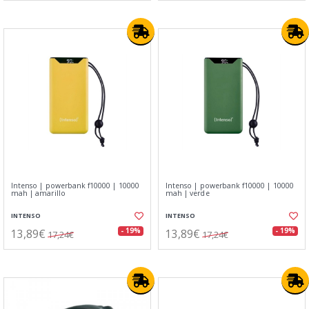
Intenso | powerbank f10000 | 10000
Intenso | powerbank f10000 | 10000
mah | amarillo
mah | verde
INTENSO
INTENSO
13,89€
13,89€
- 19%
- 19%
17,24€
17,24€