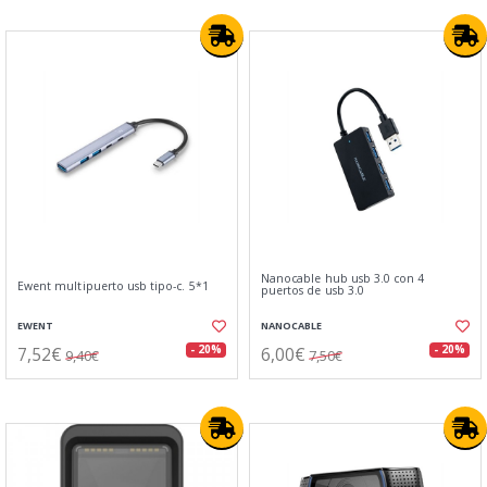
Nanocable hub usb 3.0 con 4
Ewent multipuerto usb tipo-c. 5*1
puertos de usb 3.0
EWENT
NANOCABLE
7,52€
6,00€
- 20%
- 20%
9,40€
7,50€