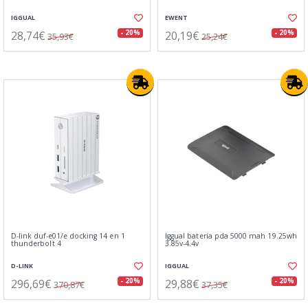
IGGUAL
EWENT
28,74€
20,19€
- 20%
- 20%
35,93€
25,24€
D-link duf-e01/e docking 14 en 1
Iggual batería pda 5000 mah 19.25wh
thunderbolt 4
3.85v-4.4v
D-LINK
IGGUAL
296,69€
29,88€
- 20%
- 20%
370,87€
37,35€