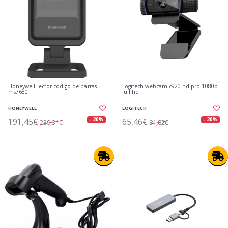
Honeywell lector código de barras
Logitech webcam c920 hd pro 1080p
ms7680
full hd
HONEYWELL
LOGITECH
191,45€
65,46€
- 20%
- 20%
239,31€
81,82€