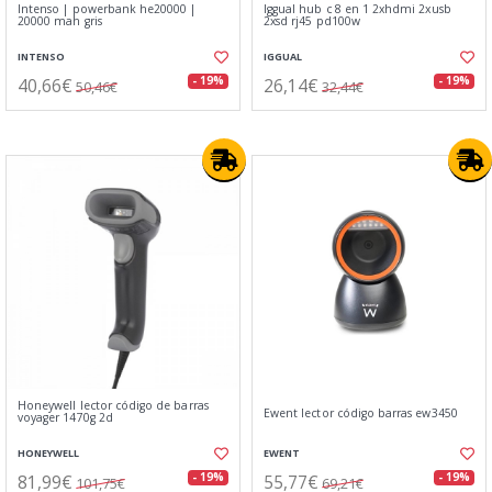
Intenso | powerbank he20000 |
Iggual hub c 8 en 1 2xhdmi 2xusb
20000 mah gris
2xsd rj45 pd100w
INTENSO
IGGUAL
40,66€
26,14€
- 19%
- 19%
50,46€
32,44€
Honeywell lector código de barras
Ewent lector código barras ew3450
voyager 1470g 2d
HONEYWELL
EWENT
81,99€
55,77€
- 19%
- 19%
101,75€
69,21€