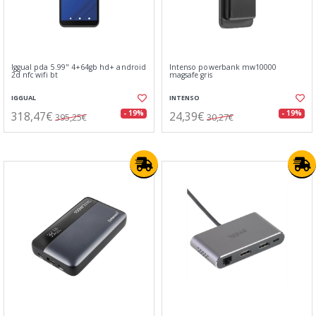
Iggual pda 5.99" 4+64gb hd+ android
Intenso powerbank mw10000
2d nfc wifi bt
magsafe gris
IGGUAL
INTENSO
318,47€
24,39€
- 19%
- 19%
395,25€
30,27€