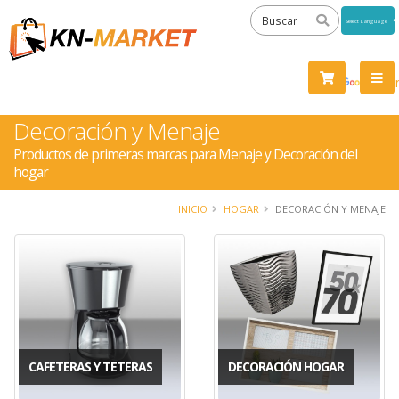
Powered
by
Tra
Decoración y Menaje
Productos de primeras marcas para Menaje y Decoración del
hogar
INICIO
HOGAR
DECORACIÓN Y MENAJE
CAFETERAS Y TETERAS
DECORACIÓN HOGAR