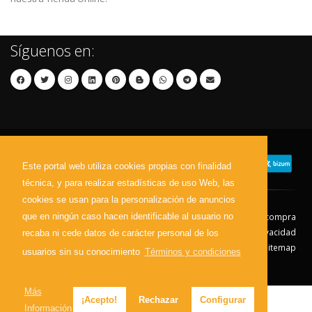
Síguenos en:
Este portal web utiliza cookies propias con finalidad
técnica, y para realizar estadísticas de uso Web, las
cookies se usan para la personalización de anuncios
que en ningún caso hacen identificable al usuario no
Contacto
Aviso Legal
Condiciones de compra
Política de envíos
Política de devolución
Política de Privacidad
recaba ni cede datos de carácter personal de los
Política de Cookies
Sitemap
usuarios sin su conocimiento
Términos y condiciones
© 2026 - Todos los derechos reservados.
Más
¡Acepto!
Rechazar
Configurar
Información