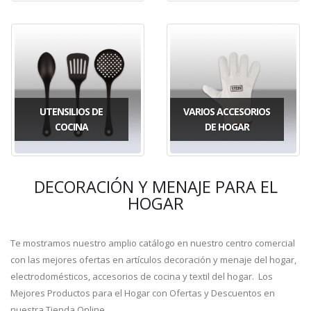
UTENSILIOS DE
VARIOS ACCESORIOS
COCINA
DE HOGAR
DECORACIÓN Y MENAJE PARA EL
HOGAR
Te mostramos nuestro amplio catálogo en nuestro centro comercial
con las mejores ofertas en artículos decoración y menaje del hogar,
electrodomésticos, accesorios de cocina y textil del hogar.
Los
Mejores Productos para el Hogar con Ofertas y Descuentos en
nuestra Tienda Online.