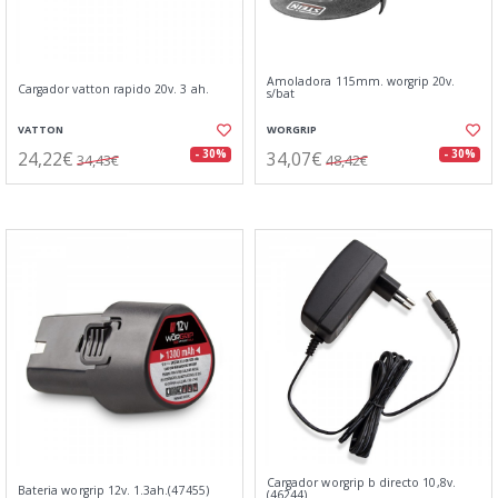
Amoladora 115mm. worgrip 20v.
Cargador vatton rapido 20v. 3 ah.
s/bat
VATTON
WORGRIP
24,22€
34,07€
- 30%
- 30%
34,43€
48,42€
Cargador worgrip b directo 10,8v.
Bateria worgrip 12v. 1.3ah.(47455)
(46244)