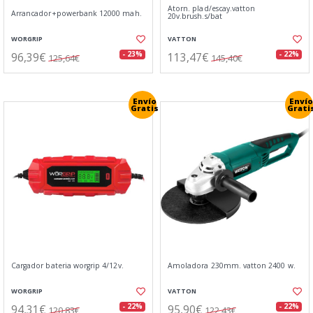
Atorn. plad/escay.vatton
Arrancador+powerbank 12000 mah.
20v.brush.s/bat
WORGRIP
VATTON
96,39€
113,47€
- 23%
- 22%
125,64€
145,40€
Envío
Envío
Gratis
Grati
Cargador bateria worgrip 4/12v.
Amoladora 230mm. vatton 2400 w.
WORGRIP
VATTON
94,31€
95,90€
- 22%
- 22%
120,83€
122,43€