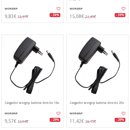
WORGRIP
WORGRIP
9,83€
15,08€
- 30%
- 30%
13,97€
21,43€
Cargador worgrip bateria directo 16v.
Cargador worgrip bateria directo 20v.
WORGRIP
WORGRIP
9,57€
11,42€
- 29%
- 29%
13,54€
16,15€