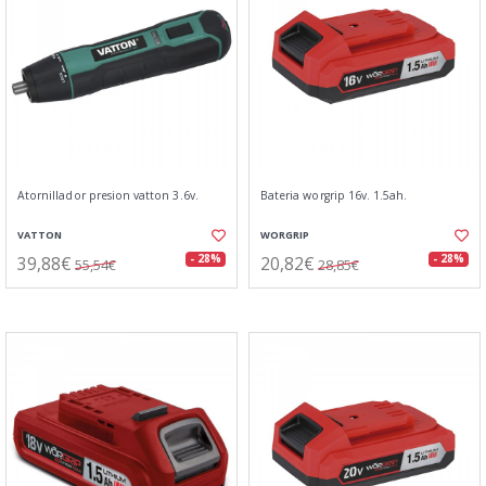
Atornillador presion vatton 3.6v.
Bateria worgrip 16v. 1.5ah.
VATTON
WORGRIP
39,88€
20,82€
- 28%
- 28%
55,54€
28,85€