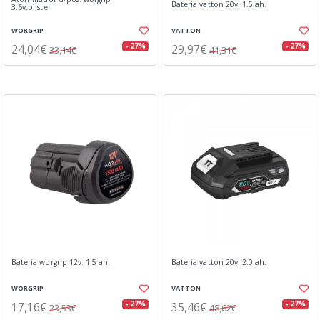
Bateria vatton 20v. 1.5 ah.
3.6v.blister
WORGRIP
VATTON
24,04€
29,97€
- 27%
- 27%
33,14€
41,31€
Bateria worgrip 12v. 1.5 ah.
Bateria vatton 20v. 2.0 ah.
WORGRIP
VATTON
17,16€
35,46€
- 27%
- 27%
23,53€
48,62€