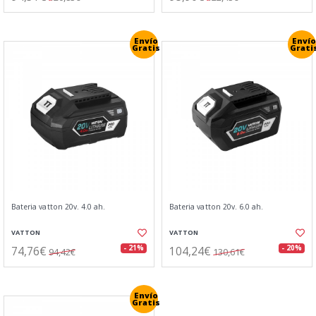
Envío
Envío
Gratis
Grati
Bateria vatton 20v. 4.0 ah.
Bateria vatton 20v. 6.0 ah.
VATTON
VATTON
74,76€
104,24€
- 21%
- 20%
94,42€
130,61€
Envío
Gratis