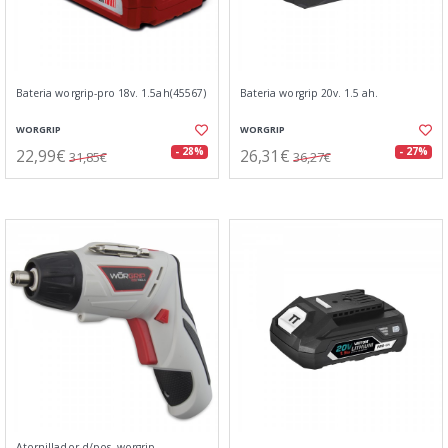
Bateria worgrip-pro 18v. 1.5ah(45567)
Bateria worgrip 20v. 1.5 ah.
WORGRIP
WORGRIP
22,99€
26,31€
- 28%
- 27%
31,85€
36,27€
Atornillador d/pos. worgrip