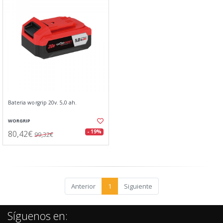
Bateria worgrip 20v. 5,0 ah.
WORGRIP
80,42€
- 19%
99,32€
Anterior
1
Siguiente
Síguenos en: