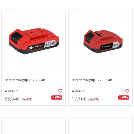
Bateria worgrip 20v. 2,0 ah.
Bateria worgrip 12v. 1.5 ah.
WORGRIP
WORGRIP
33,64€
17,16€
- 28%
- 28%
46,86€
23,90€