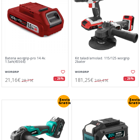
Bateria worgrip-pro 14.4v.
Kit talad/amolad. 115/125 worgrip
1.5ah(45566)
2bater
WORGRIP
WORGRIP
21,16€
181,25€
- 26%
- 26%
28,71€
243,41€
Envío
Envío
Gratis
Grati