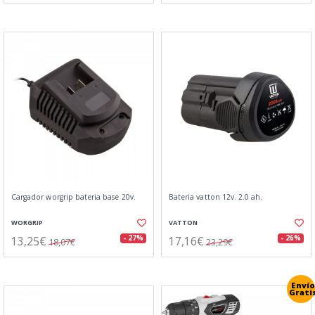
Cargador worgrip bateria base 20v.
Bateria vatton 12v. 2.0 ah.
WORGRIP
VATTON
13,25€
17,16€
- 27%
- 26%
18,07€
23,29€
Envío
Grati