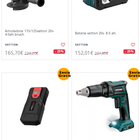
Amoladora 115/125vatton 20v.
Bateria vatton 20v. 8.0 ah.
4.0ah.brush
VATTON
VATTON
165,70€
152,01€
- 25%
- 25%
220,20€
201,85€
Envío
Envío
Gratis
Grati