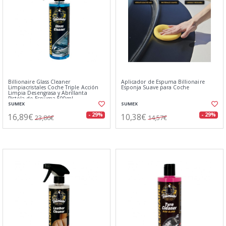
Billionaire Glass Cleaner
Aplicador de Espuma Billionaire
Limpiacristales Coche Triple Acción
Esponja Suave para Coche
Limpia Desengrasa y Abrillanta
Pistola de Espuma 500ml
SUMEX
SUMEX
16,89€
10,38€
- 29%
- 29%
23,86€
14,57€