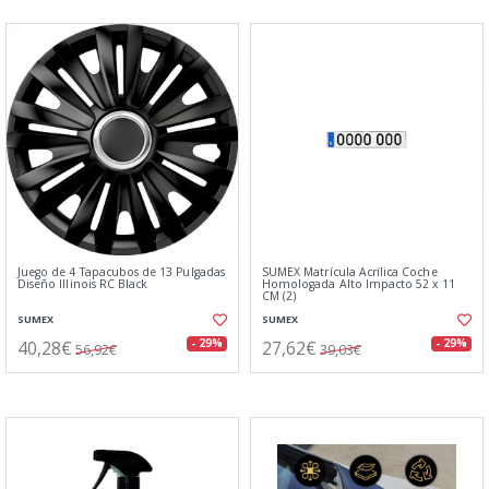
Juego de 4 Tapacubos de 13 Pulgadas
SUMEX Matrícula Acrílica Coche
Diseño Illinois RC Black
Homologada Alto Impacto 52 x 11
CM (2)
SUMEX
SUMEX
40,28€
27,62€
- 29%
- 29%
56,92€
39,03€