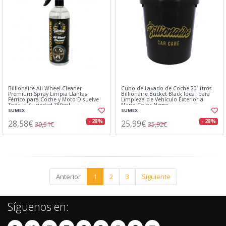
Billionaire All Wheel Cleaner
Cubo de Lavado de Coche 20 litros
Premium Spray Limpia Llantas
Billionaire Bucket Black Ideal para
Férrico para Coche y Moto Disuelve
Limpieza de Vehículo Exterior a
Toda la Suciedad 750ml
Mano Color Negro
SUMEX
SUMEX
28,58€
25,99€
- 28%
- 28%
39,51€
35,92€
Anterior
1
2
3
Siguiente
Síguenos en: