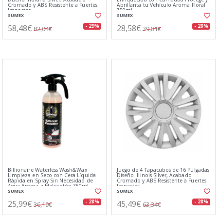
Cromado y ABS Resistente a Fuertes
Abrillanta tu Vehículo Aroma Floral
Impactos
750ml
SUMEX
SUMEX
58,48€
28,58€
- 29%
- 28%
82,04€
39,81€
Billionaire Waterless Wash&Wax
Juego de 4 Tapacubos de 16 Pulgadas
Limpieza en Seco con Cera Líquida
Diseño Illinois Silver, Acabado
Rápida en Spray Sin Necesidad de
Cromado y ABS Resistente a Fuertes
Agua Aroma a Melocotón 750ml
Impactos
SUMEX
SUMEX
25,99€
45,49€
- 28%
- 28%
36,19€
63,34€