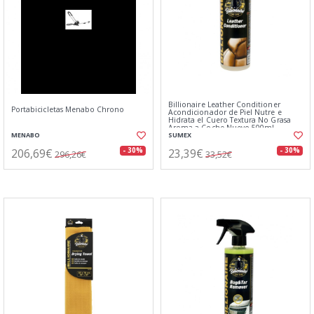
Billionaire Leather Conditioner
Portabicicletas Menabo Chrono
Acondicionador de Piel Nutre e
Hidrata el Cuero Textura No Grasa
Aroma a Coche Nuevo 500ml
MENABO
SUMEX
206,69€
23,39€
- 30%
- 30%
296,26€
33,52€