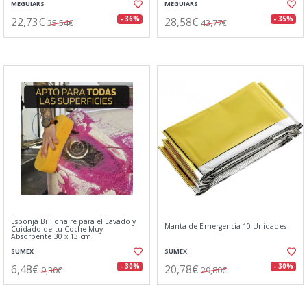
MEGUIARS
MEGUIARS
22,73€
28,58€
- 36%
- 35%
35,54€
43,77€
Esponja Billionaire para el Lavado y
Manta de Emergencia 10 Unidades
Cuidado de tu Coche Muy
Absorbente 30 x 13 cm
SUMEX
SUMEX
6,48€
20,78€
- 30%
- 30%
9,30€
29,80€