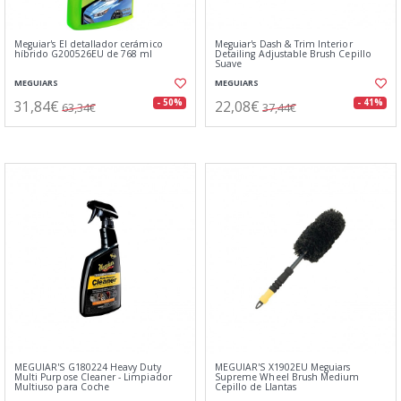
Meguiar's El detallador cerámico
Meguiar's Dash & Trim Interior
híbrido G200526EU de 768 ml
Detailing Adjustable Brush Cepillo
Suave
MEGUIARS
MEGUIARS
31,84€
22,08€
- 50%
- 41%
63,34€
37,44€
MEGUIAR'S G180224 Heavy Duty
MEGUIAR'S X1902EU Meguiars
Multi Purpose Cleaner - Limpiador
Supreme Wheel Brush Medium
Multiuso para Coche
Cepillo de Llantas