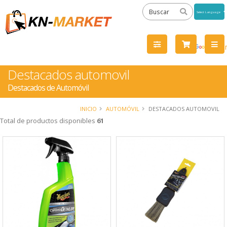
Powered
by
Tra
Destacados automovil
Destacados de Automóvil
INICIO
AUTOMÓVIL
DESTACADOS AUTOMOVIL
Total de productos disponibles
61