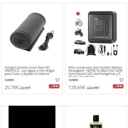
Funda/Cubierta Cuero Real NO
Mini Compresor Aire Portatil Bateria
SINTÉTICO. con Aguja e Hilo Negro
Recargable 160PSI/10,3Bar/12V/120W
para Coser y Ajustar al Volante
Iluminación LED de Emergencia y 5
Modos de Inflado
SUMEX
SUMEX
20,78€
128,69€
- 30%
- 30%
29,80€
184,46€