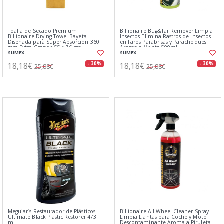
Toalla de Secado Premium
Billionaire Bug&Tar Remover Limpia
Billionaire Drying Towel Bayeta
Insectos Elimina Rastros de Insectos
Diseñada para Super Absorción 360
en Faros Parabrisas y Parachoques
gsm Extra Grande 55 x 76 cm
Aroma a Menta 500ml
SUMEX
SUMEX
18,18€
18,18€
- 30%
- 30%
25,88€
25,88€
Meguiar´s Restaurador de Plásticos -
Billionaire All Wheel Cleaner Spray
Ultimate Black Plastic Restorer 473
Limpia Llantas para Coche y Moto
ml
Descontaminante Aroma a Piruleta