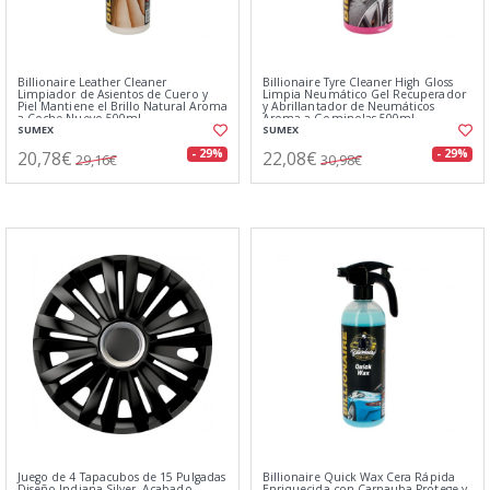
Billionaire Leather Cleaner
Billionaire Tyre Cleaner High Gloss
Limpiador de Asientos de Cuero y
Limpia Neumático Gel Recuperador
Piel Mantiene el Brillo Natural Aroma
y Abrillantador de Neumáticos
a Coche Nuevo 500ml
Aroma a Gominolas 500ml
SUMEX
SUMEX
20,78€
22,08€
- 29%
- 29%
29,16€
30,98€
Juego de 4 Tapacubos de 15 Pulgadas
Billionaire Quick Wax Cera Rápida
Diseño Indiana Silver, Acabado
Enriquecida con Carnauba Protege y