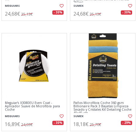
750ml
MEGUIARS
SUMEX
24,68€
24,68€
- 30%
- 30%
35,13€
35,13€
Meguiar's X3080EU Even Coat -
Paños Microfibra Coche 360 gsm
Aplicador Suave de Microfibra para
Billionaire Pack 3 Bayetas Limpieza
Coche
Secado y Cristales Kit Detailing Coche
40x40 cm
MEGUIARS
SUMEX
16,89€
18,18€
- 30%
- 29%
24,03€
25,70€