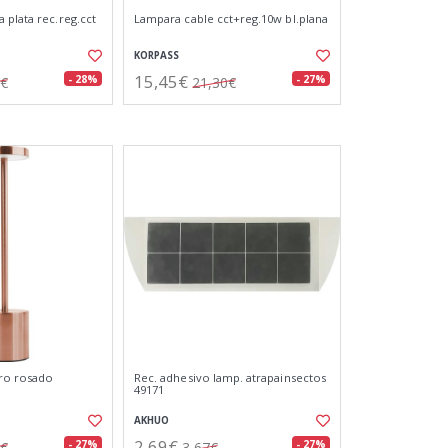
 plata rec.reg.cct
Lampara cable cct+reg.10w bl.plana
KORPASS
15,45€
- 28%
- 27%
8€
21,30€
ro rosado
Rec. adhesivo lamp. atrapainsectos
49171
AKHUO
2,69€
- 27%
- 27%
1€
3,67€