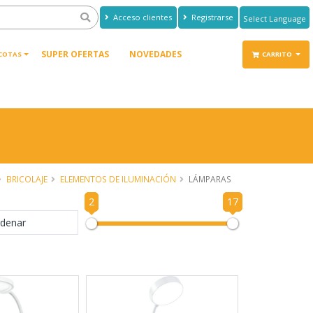
Acceso clientes
Registrarse
Powered by
Translate
SUPER OFERTAS
NOVEDADES
COTAS
CARRITO
BRICOLAJE
ELEMENTOS DE ILUMINACIÓN
LÁMPARAS
2
17
denar