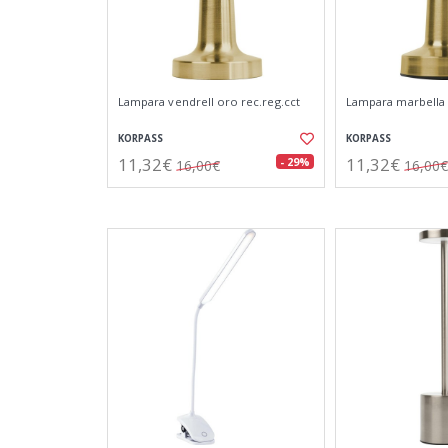
Lampara vendrell oro rec.reg.cct
Lampara marbella 
KORPASS
KORPASS
11,32€
11,32€
- 29%
16,00€
16,00€