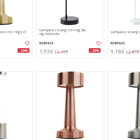
Lampara recarg.cct+reg.3w
oro rec.reg.cct
Lampara recarg.c
ng.redonda
KORPASS
KORPASS
7,93€
9,18€
- 29%
- 29%
11,16€
12,85€