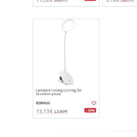
Lampara recarg.cct+reg.7w
bl.redon.pinza
KORPASS
13,13€
- 26%
17,82€