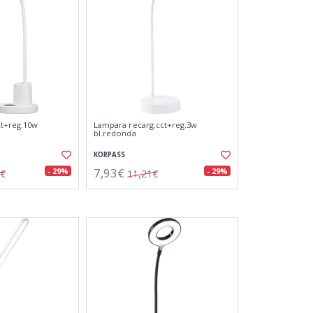
ct+reg.10w
Lampara recarg.cct+reg.3w
bl.redonda
KORPASS
7,93€
- 29%
- 29%
5€
11,21€