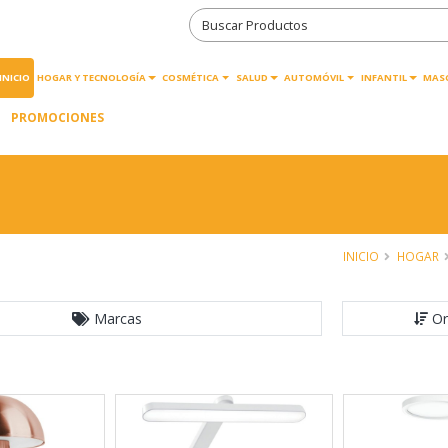
INICIO
HOGAR Y TECNOLOGÍA
COSMÉTICA
SALUD
AUTOMÓVIL
INFANTIL
MAS
PROMOCIONES
INICIO
HOGAR
Marcas
Or