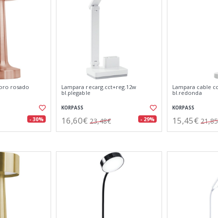
 oro rosado
Lampara recarg.cct+reg.12w
Lampara cable c
bl.plegable
bl.redonda
KORPASS
KORPASS
16,60€
15,45€
- 30%
- 29%
23,48€
21,8