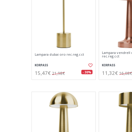
Lampara vendrell
Lampara dubai oro rec.reg.cct
rec.reg.cct
KORPASS
KORPASS
15,47€
11,32€
- 30%
21,98€
16,08€