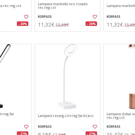
Lampara marbella oro rosado
a rec.reg.cct
Lampara marbella
rec.reg.cct
KORPASS
KORPASS
11,32€
11,32€
- 28%
- 28%
15,68€
15,6
t+reg.5w
Lampara dubai o
Lampara recarg.cct+reg.5w bl.aro
rec.reg.cct
KORPASS
KORPASS
9,18€
15,47€
- 27%
- 27%
12,59€
21,2