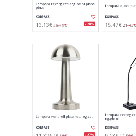
Lampara recarg.cct+reg.7w bl.plana
Lampara dubai plat
pinza
KORPASS
KORPASS
13,13€
15,47€
- 28%
18,19€
21,43€
Lampara recarg.cc
Lampara vendrell plata rec.reg.cct
ng.plana
KORPASS
KORPASS
11,32€
9,18€
- 27%
15,60€
12,59€