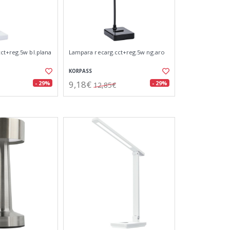
ct+reg.5w bl.plana
Lampara recarg.cct+reg.5w ng.aro
KORPASS
9,18€
- 29%
- 29%
12,85€