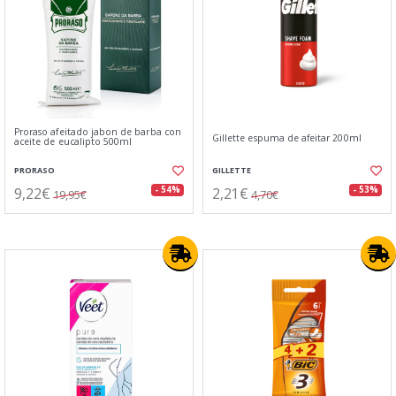
Proraso afeitado jabon de barba con
Gillette espuma de afeitar 200ml
aceite de eucalipto 500ml
PRORASO
GILLETTE
9,22€
2,21€
- 54%
- 53%
19,95€
4,70€