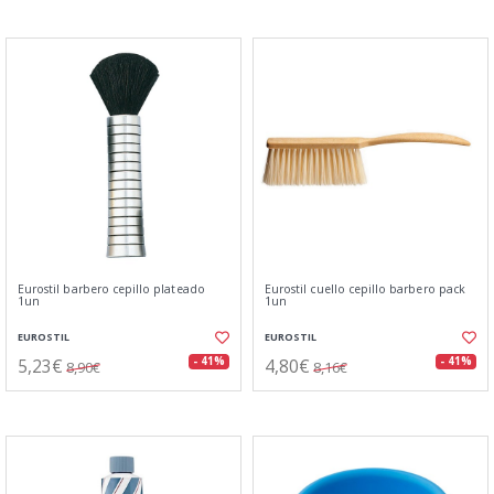
Eurostil barbero cepillo plateado
Eurostil cuello cepillo barbero pack
1un
1un
EUROSTIL
EUROSTIL
5,23€
4,80€
- 41%
- 41%
8,90€
8,16€