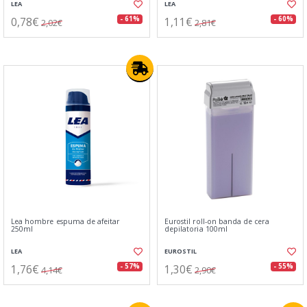
LEA
LEA
0,78€
1,11€
- 61%
- 60%
2,02€
2,81€
Lea hombre espuma de afeitar
Eurostil roll-on banda de cera
250ml
depilatoria 100ml
LEA
EUROSTIL
1,76€
1,30€
- 57%
- 55%
4,14€
2,90€