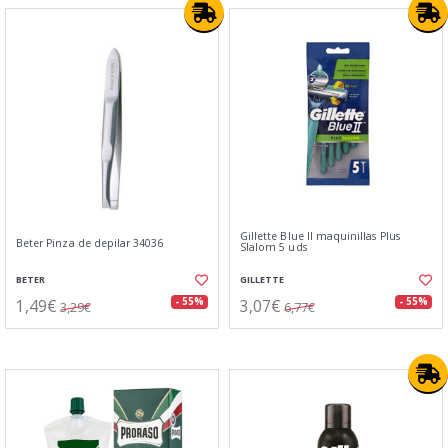
Gillette Blue II maquinillas Plus
Beter Pinza de depilar 34036
Slalom 5 uds
BETER
GILLETTE
1,49€
3,07€
- 55%
- 55%
3,29€
6,77€