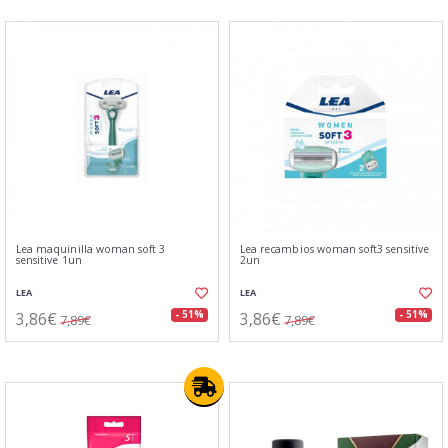
Lea maquinilla woman soft 3
Lea recambios woman soft3 sensitive
sensitive 1un
2un
LEA
LEA
3,86€
3,86€
- 51%
- 51%
7,89€
7,89€