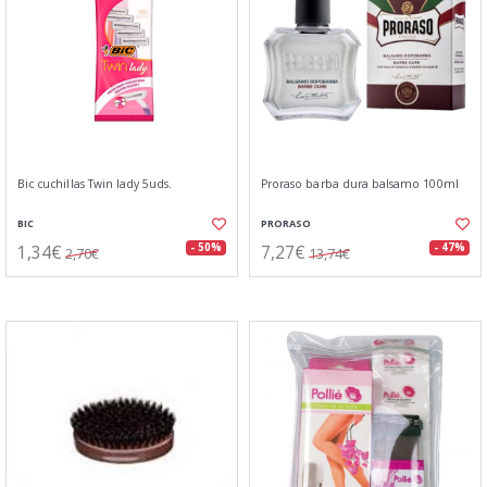
Bic cuchillas Twin lady 5uds.
Proraso barba dura balsamo 100ml
BIC
PRORASO
1,34€
7,27€
- 50%
- 47%
2,70€
13,74€