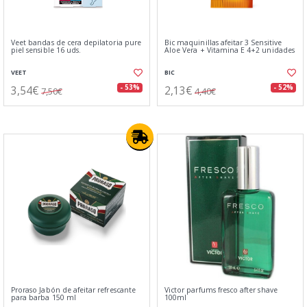
Veet bandas de cera depilatoria pure
Bic maquinillas afeitar 3 Sensitive
piel sensible 16 uds.
Aloe Vera + Vitamina E 4+2 unidades
VEET
BIC
3,54€
2,13€
- 53%
- 52%
7,50€
4,40€
Proraso Jabón de afeitar refrescante
Victor parfums fresco after shave
para barba 150 ml
100ml