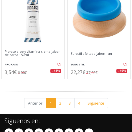
Proraso aloe y vitamina crema jabon
Eurostil afeitado jabon 1un
de barba 150ml
PRORASO
EUROSTIL
3,54€
22,27€
- 41%
- 40%
6,00€
37,02€
Anterior
1
2
3
4
Siguiente
Síguenos en: