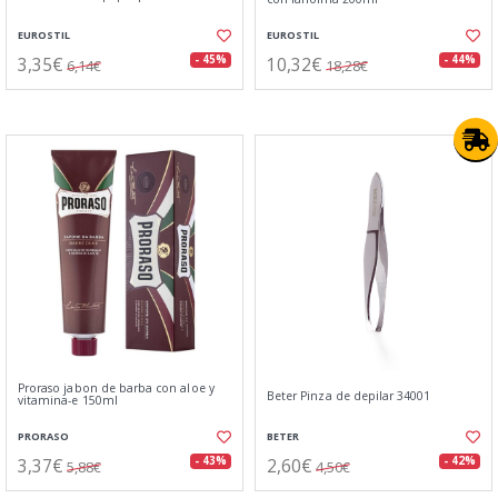
EUROSTIL
EUROSTIL
3,35€
10,32€
- 45%
- 44%
6,14€
18,28€
Proraso jabon de barba con aloe y
Beter Pinza de depilar 34001
vitamina-e 150ml
PRORASO
BETER
3,37€
2,60€
- 43%
- 42%
5,88€
4,50€