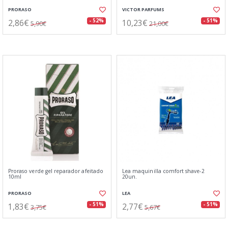
PRORASO
VICTOR PARFUMS
2,86€
10,23€
- 52%
- 51%
5,90€
21,00€
Proraso verde gel reparador afeitado
Lea maquinilla comfort shave-2
10ml
20un.
PRORASO
LEA
1,83€
2,77€
- 51%
- 51%
3,75€
5,67€