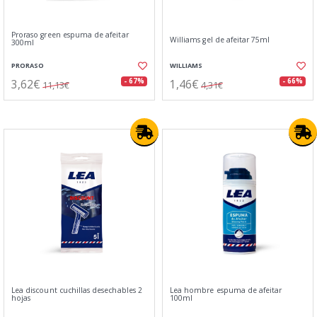
Proraso green espuma de afeitar
Williams gel de afeitar 75ml
300ml
PRORASO
WILLIAMS
3,62€
1,46€
- 67%
- 66%
11,13€
4,31€
Lea discount cuchillas desechables 2
Lea hombre espuma de afeitar
hojas
100ml