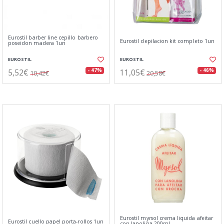
Eurostil barber line cepillo barbero
Eurostil depilacion kit completo 1un
poseidon madera 1un
EUROSTIL
EUROSTIL
5,52€
11,05€
- 47%
- 46%
10,42€
20,58€
Eurostil myrsol crema liquida afeitar
Eurostil cuello papel porta-rollos 1un
con lanolina 200ml