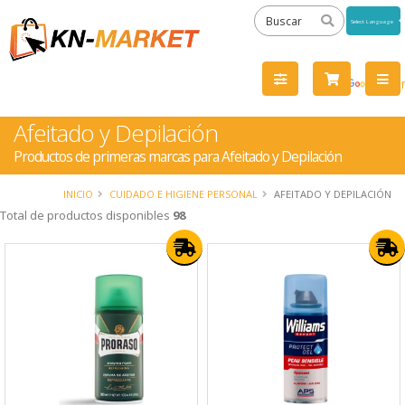
Powered
by
Tra
Afeitado y Depilación
Productos de primeras marcas para Afeitado y Depilación
INICIO
CUIDADO E HIGIENE PERSONAL
AFEITADO Y DEPILACIÓN
Total de productos disponibles
98