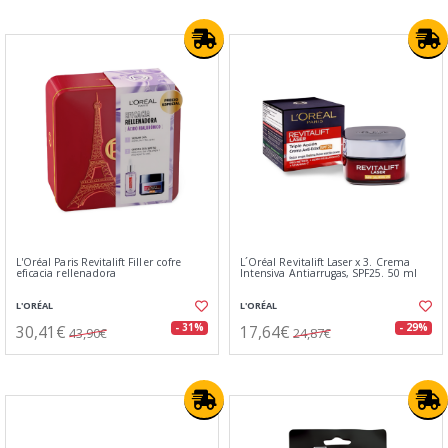
L'Oréal Paris Revitalift Filler cofre
L´Oréal Revitalift Laser x 3. Crema
eficacia rellenadora
Intensiva Antiarrugas, SPF25. 50 ml
L'ORÉAL
L'ORÉAL
30,41€
17,64€
- 31%
- 29%
43,90€
24,87€