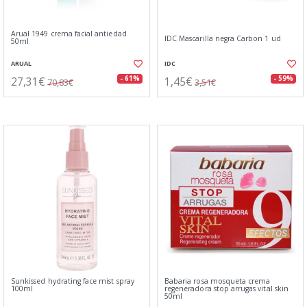
Arual 1949 crema facial antiedad
IDC Mascarilla negra Carbon 1 ud
50ml
ARUAL
IDC
27,31€
1,45€
- 61%
- 59%
70,83€
3,51€
Sunkissed hydrating face mist spray
Babaria rosa mosqueta crema
100ml
regeneradora stop arrugas vital skin
50ml