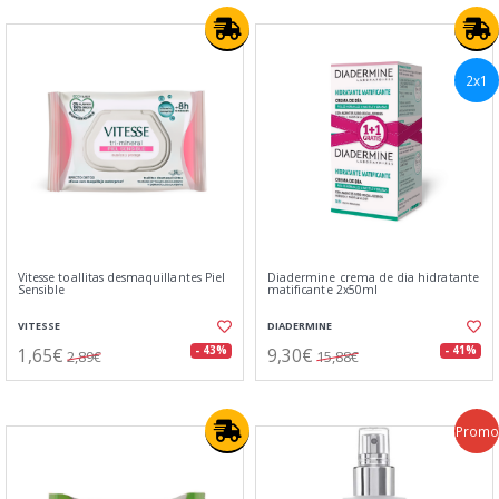
2x1
Vitesse toallitas desmaquillantes Piel
Diadermine crema de dia hidratante
Sensible
matificante 2x50ml
VITESSE
DIADERMINE
1,65€
9,30€
- 43%
- 41%
2,89€
15,88€
Promo