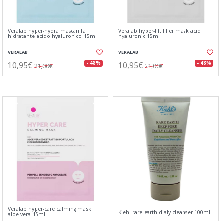
Veralab hyper-hydra mascarilla
Veralab hyper-lift filler mask acid
hidratante acido hyaluronico 15ml
hyaluronic 15ml
VERALAB
VERALAB
10,95€
10,95€
- 48%
- 48%
21,00€
21,00€
Veralab hyper-care calming mask
Kiehl rare earth dialy cleanser 100ml
aloe vera 15ml