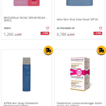
MASCARILLA FACIAL SERUM RELAX -
Astra Skin Stick Solar Facial SPF 50
SENCE
SENCE
ASTRA MAKE-UP
1,26€
6,78€
- 34%
- 32%
1,90€
9,95€
ASTRA skin Spray Hidratante
Diadermine crema antiarrugas doble
Revitalizante 100ml
acción dí­a 2x50ml