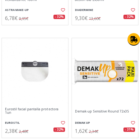
ASTRA MAKE-UP
DIADERMINE
6,78€
9,30€
- 32%
- 32%
9,95€
13,60€
Eurostil facial pantalla protectora
Demak-up Sensitive Round 72x35
1un
EUROSTIL
DEMAK UP
2,38€
1,62€
- 32%
- 31%
3,48€
2,34€