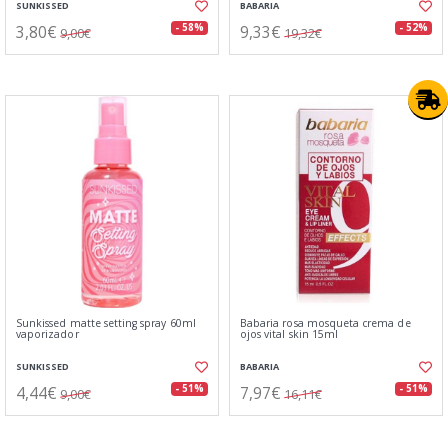
SUNKISSED
BABARIA
3,80€
9,33€
- 58%
- 52%
9,00€
19,32€
Sunkissed matte setting spray 60ml
Babaria rosa mosqueta crema de
vaporizador
ojos vital skin 15ml
SUNKISSED
BABARIA
4,44€
7,97€
- 51%
- 51%
9,00€
16,11€