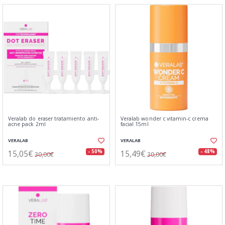
Veralab do eraser tratamiento anti-
Veralab wonder c vitamin-c crema
acne pack 2ml
facial 15ml
VERALAB
VERALAB
15,05€
15,49€
- 50%
- 48%
30,00€
30,00€