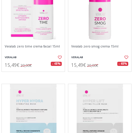
Veralab zero time crema facial 15ml
Veralab zero smog crema 15ml
VERALAB
VERALAB
15,49€
15,49€
- 48%
- 48%
30,00€
30,00€