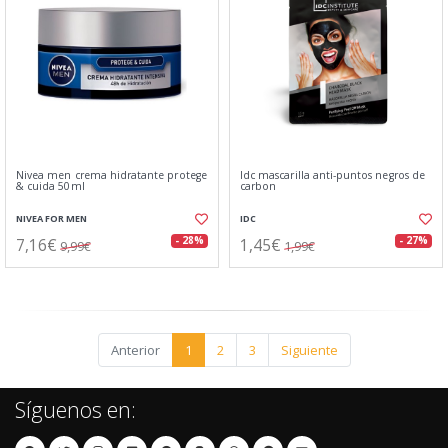
Nivea men crema hidratante protege
Idc mascarilla anti-puntos negros de
& cuida 50ml
carbon
NIVEA FOR MEN
IDC
7,16€
1,45€
- 28%
- 27%
9,99€
1,99€
Anterior
1
2
3
Siguiente
Síguenos en: