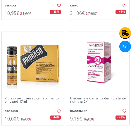
VERALAB
KIEHL
10,95€
31,36€
- 48%
- 46%
21,00€
57,66€
2x1
Proraso wood ans spice tratamiento
Diadermine crema de dia hidratante
oil beard 17ml
nutritiva 2x1
PRORASO
DIADERMINE
10,00€
9,15€
- 44%
- 43%
18,00€
16,03€