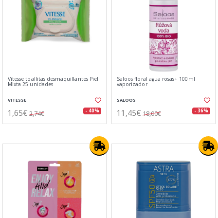
Vitesse toallitas desmaquillantes Piel
Saloos floral agua rosas+ 100ml
Mixta 25 unidades
vaporizador
VITESSE
SALOOS
1,65€
11,45€
- 40%
- 36%
2,74€
18,00€