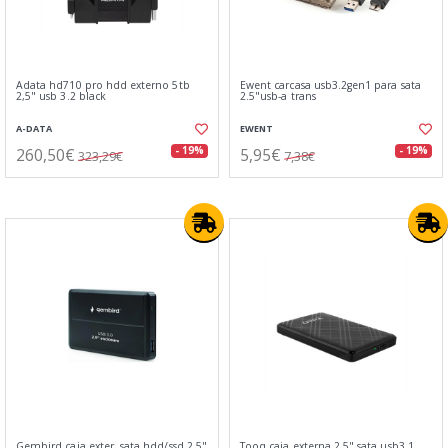
Adata hd710 pro hdd externo 5tb
Ewent carcasa usb3.2gen1 para sata
2,5" usb 3.2 black
2.5"usb-a trans
A-DATA
EWENT
260,50€
5,95€
- 19%
- 19%
323,29€
7,38€
Gembird caja exter. sata hdd/ssd 2.5"
Tooq caja externa 2,5" sata usb3.1