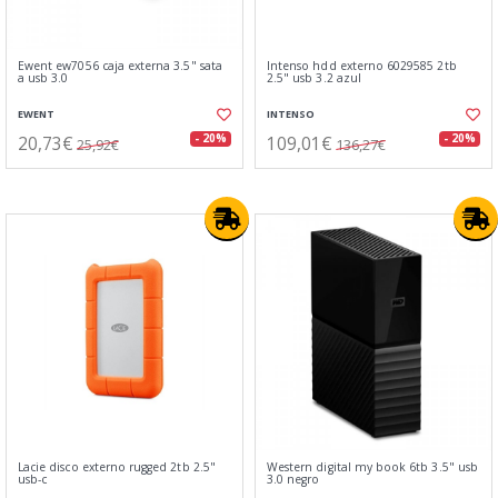
Ewent ew7056 caja externa 3.5" sata
Intenso hdd externo 6029585 2tb
a usb 3.0
2.5" usb 3.2 azul
EWENT
INTENSO
20,73€
109,01€
- 20%
- 20%
25,92€
136,27€
Lacie disco externo rugged 2tb 2.5"
Western digital my book 6tb 3.5" usb
usb-c
3.0 negro