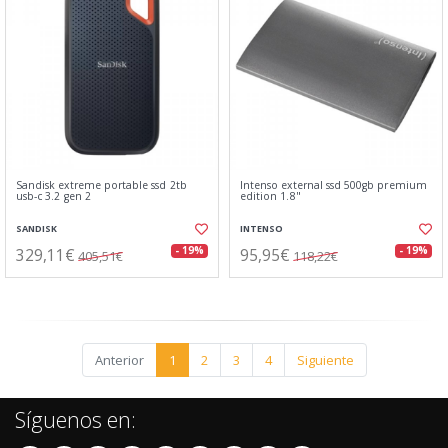
Sandisk extreme portable ssd 2tb
Intenso external ssd 500gb premium
usb-c 3.2 gen 2
edition 1.8"
SANDISK
INTENSO
329,11€
95,95€
- 19%
- 19%
405,51€
118,22€
Anterior
1
2
3
4
Siguiente
Síguenos en: