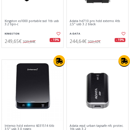
Kingston xs1000 portable ssd 1tb usb
Adata hd710 pro hdd externo 4tb
3.2 tipo-c
2,5" usb 3.2 black
KINGSTON
A-DATA
249,65€
244,64€
- 19%
- 19%
309,84€
303,62€
Intenso hdd externo 6031514 6tb
Adata essd urban tapsafe nfc protec.
3.5" usb 3.0 negro
1tb usb 3.2