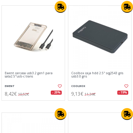
Ewent carcasa usb3.2 gen1 para
Coolbox caja hdd 2.5" scg2543 gris
sata2.5"usb-c trans
usb3.0 gris
EWENT
COOLBOX
8,42€
9,13€
- 20%
- 19%
10,52€
11,34€