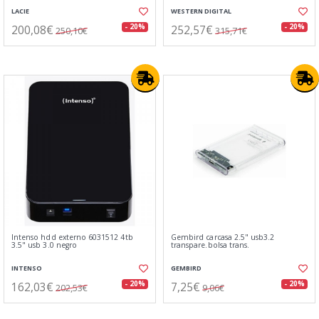
LACIE
WESTERN DIGITAL
200,08€
252,57€
- 20%
- 20%
250,10€
315,71€
Intenso hdd externo 6031512 4tb
Gembird carcasa 2.5" usb3.2
3.5" usb 3.0 negro
transpare.bolsa trans.
INTENSO
GEMBIRD
162,03€
7,25€
- 20%
- 20%
202,53€
9,06€