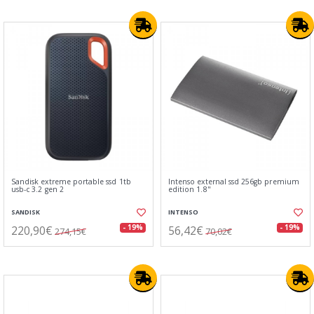
Sandisk extreme portable ssd 1tb
Intenso external ssd 256gb premium
usb-c 3.2 gen 2
edition 1.8"
SANDISK
INTENSO
220,90€
56,42€
- 19%
- 19%
274,15€
70,02€