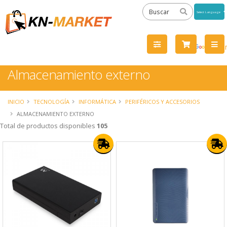
Powered
by
Tra
Almacenamiento externo
INICIO
TECNOLOGÍA
INFORMÁTICA
PERIFÉRICOS Y ACCESORIOS
ALMACENAMIENTO EXTERNO
Total de productos disponibles
105