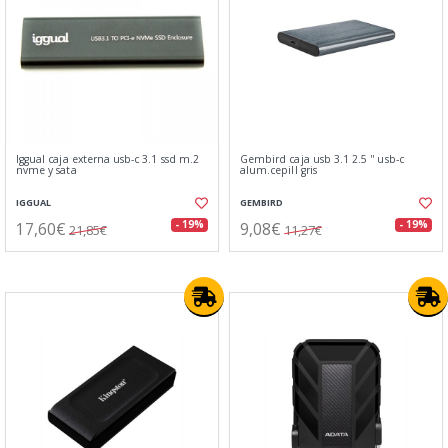
Iggual caja externa usb-c 3.1 ssd m.2
Gembird caja usb 3.1 2.5 '' usb-c
nvme y sata
alum.cepill gris
IGGUAL
GEMBIRD
17,60€
9,08€
- 19%
- 19%
21,85€
11,27€