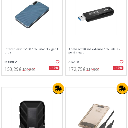
Intenso essd tx100 1tb usb-c 3.2 gen1
Adata sc610 ssd externo 1tb usb 3.2
blue
gen2 negro
INTENSO
A-DATA
153,29€
172,75€
- 19%
- 19%
190,24€
214,39€