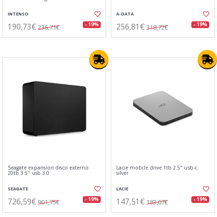
INTENSO
A-DATA
190,73€
256,81€
- 19%
- 19%
236,71€
318,72€
Seagate expansion disco externo
Lacie mobile drive 1tb 2.5" usb-c
20tb 3.5" usb 3.0
silver
SEAGATE
LACIE
726,59€
147,51€
- 19%
- 19%
901,75€
183,07€