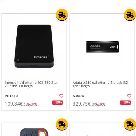
Intenso hdd externo 6021580 2tb
Adata sc610 ssd externo 2tb usb 3.2
2.5" usb 3.0 negro
gen2 negro
INTENSO
A-DATA
109,84€
329,75€
- 19%
- 19%
135,34€
406,30€