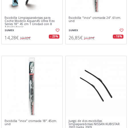
Escobilla Limpiaparabrisas para
Escobilla "inox" cromada 24".61cm.
Coche Modelo Aquan45 Ultra Flex
und
Series 18" 45 cm 1 Unidad con 8
Adaptadores
SUMEX
SUMEX
14,28€
26,85€
- 25%
- 16%
19,02€
31,81€
Escobilla "inox" cromada 18".45cm.
Juego de dos escobillas
und
limpiaparabrisas NISSAN KUBISTAR
2003 hasta 2009