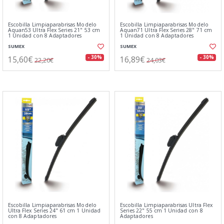
Escobilla Limpiaparabrisas Modelo
Escobilla Limpiaparabrisas Modelo
Aquan53 Ultra Flex Series 21" 53 cm
Aquan71 Ultra Flex Series 28" 71 cm
1 Unidad con 8 Adaptadores
1 Unidad con 8 Adaptadores
SUMEX
SUMEX
15,60€
16,89€
- 30%
- 30%
22,20€
24,03€
Escobilla Limpiaparabrisas Modelo
Escobilla Limpiaparabrisas Ultra Flex
Ultra Flex Series 24" 61 cm 1 Unidad
Series 22" 55 cm 1 Unidad con 8
con 8 Adaptadores
Adaptadores