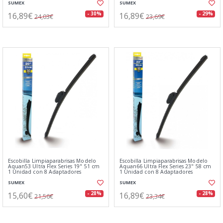
SUMEX
SUMEX
16,89€
16,89€
- 30%
- 29%
24,03€
23,69€
Escobilla Limpiaparabrisas Modelo
Escobilla Limpiaparabrisas Modelo
Aquan53 Ultra Flex Series 19" 51 cm
Aquan66 Ultra Flex Series 23" 58 cm
1 Unidad con 8 Adaptadores
1 Unidad con 8 Adaptadores
SUMEX
SUMEX
15,60€
16,89€
- 28%
- 28%
21,56€
23,34€