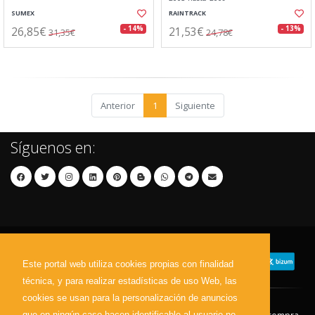
SUMEX
RAINTRACK
26,85€
21,53€
- 14%
- 13%
31,35€
24,78€
Anterior
1
Siguiente
Síguenos en:
Este portal web utiliza cookies propias con finalidad
técnica, y para realizar estadísticas de uso Web, las
cookies se usan para la personalización de anuncios
que en ningún caso hacen identificable al usuario no