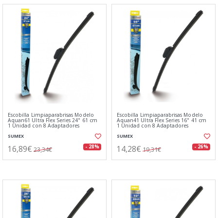
Escobilla Limpiaparabrisas Modelo
Escobilla Limpiaparabrisas Modelo
Aquan61 Ultra Flex Series 24" 61 cm
Aquan41 Ultra Flex Series 16" 41 cm
1 Unidad con 8 Adaptadores
1 Unidad con 8 Adaptadores
SUMEX
SUMEX
16,89€
14,28€
- 28%
- 26%
23,34€
19,31€