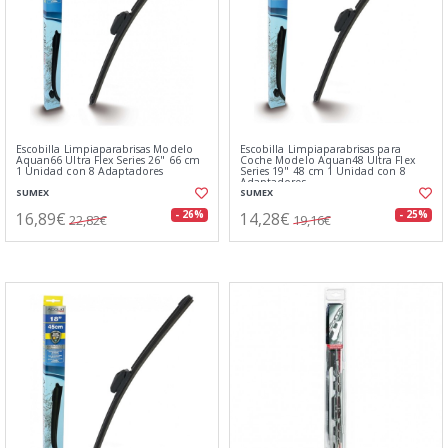
Escobilla Limpiaparabrisas Modelo
Escobilla Limpiaparabrisas para
Aquan66 Ultra Flex Series 26" 66 cm
Coche Modelo Aquan48 Ultra Flex
1 Unidad con 8 Adaptadores
Series 19" 48 cm 1 Unidad con 8
Adaptadores
SUMEX
SUMEX
16,89€
14,28€
- 26%
- 25%
22,82€
19,16€