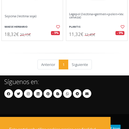
Legepol (lecitina+germen+polen+lev.
Sojicina (lecitina soja)
cerveza)
MAESE HERBARIO
PLANTIS
18,32€
11,32€
- 9%
- 9%
20,15€
12,45€
Anterior
1
Siguiente
Síguenos en: