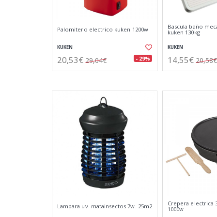
Bascula baño meca
Palomitero electrico kuken 1200w
kuken 130kg
KUKEN
KUKEN
20,53€
14,55€
- 29%
29,04€
20,58€
Crepera electrica
Lampara uv. matainsectos 7w. 25m2
1000w