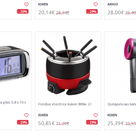
KUKEN
AKHUO
20,14€
28,00€
- 29%
- 29%
28,34€
39,4
 pilas 5,8 x 10 x
Fondue electrica kuken 800w 2 l
Quitapelusas bat
KUKEN
KUKEN
50,85€
25,39€
- 29%
- 29%
71,20€
35,5