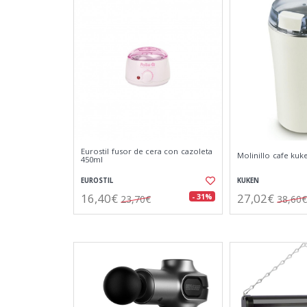
Eurostil fusor de cera con cazoleta
Molinillo cafe kuk
450ml
EUROSTIL
KUKEN
16,40€
27,02€
- 31%
23,70€
38,60€