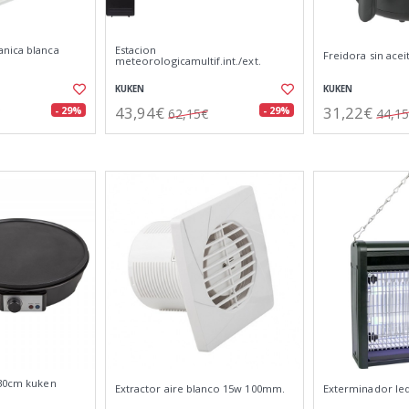
nica blanca
Estacion
Freidora sin acei
meteorologicamultif.int./ext.
KUKEN
KUKEN
43,94€
31,22€
- 29%
- 29%
62,15€
44,1
 30cm kuken
Extractor aire blanco 15w 100mm.
Exterminador le