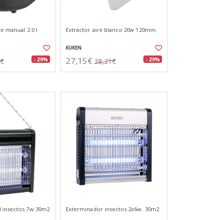
te manual 2.0 l
Extractor aire blanco 20w 120mm.
KUKEN
27,15€
- 29%
- 29%
5€
38,21€
d insectos 7w.30m2
Exterminador insectos 2x6w. 30m2