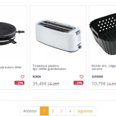
Tostadora plastico
Molde silic. c/agu
onda kuken 900w
4pc.1400w.grandekuken
s/aceite
KUKEN
SUPREME
39,49€
10,79€
- 29%
- 29%
55,28€
15,0
Anterior
1
2
3
4
Siguiente