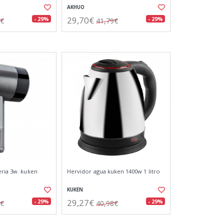
AKHUO
29,70€
- 29%
- 29%
0€
41,79€
eria 3w. kuken
Hervidor agua kuken 1400w 1 litro
KUKEN
29,27€
- 29%
- 29%
5€
40,98€