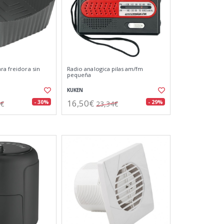
ra freidora sin
Radio analogica pilas am/fm
pequeña
KUKEN
16,50€
- 30%
- 29%
3€
23,34€