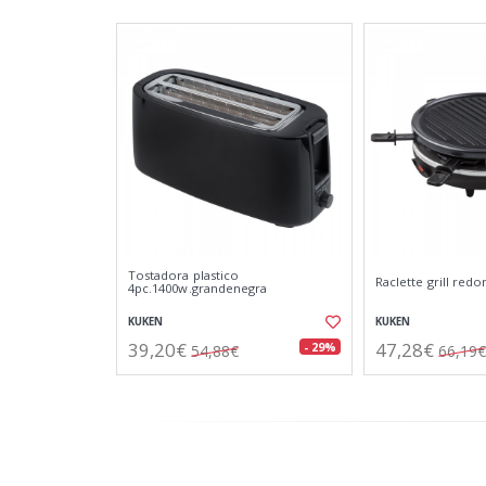
Tostadora plastico
Raclette grill red
4pc.1400w.grandenegra
KUKEN
KUKEN
39,20€
47,28€
- 29%
54,88€
66,19€