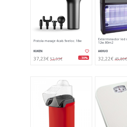
Exterminador led 
Pistola masaje 4cab.9veloc.18w
12w.80m2
KUKEN
AKHUO
37,23€
32,22€
- 30%
52,93€
45,80€