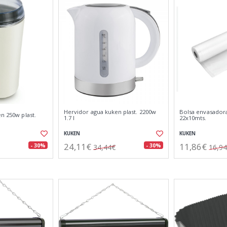
Hervidor agua kuken plast. 2200w
Bolsa envasadora
en 250w plast.
1.7 l
22x10mts.
KUKEN
KUKEN
24,11€
11,86€
- 30%
- 30%
34,44€
16,9