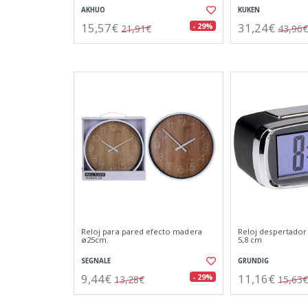
AKHUO
KUKEN
15,57€
31,24€
- 29%
21,91€
43,96€
Reloj para pared efecto madera
Reloj despertador a
ø25cm.
5,8 cm
SEGNALE
GRUNDIG
9,44€
11,16€
- 29%
13,28€
15,63€