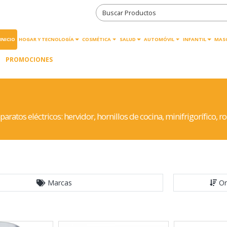
INICIO
HOGAR Y TECNOLOGÍA
COSMÉTICA
SALUD
AUTOMÓVIL
INFANTIL
MAS
PROMOCIONES
tos eléctricos: hervidor, hornillos de cocina, minifrigorífico, rob
Marcas
Or