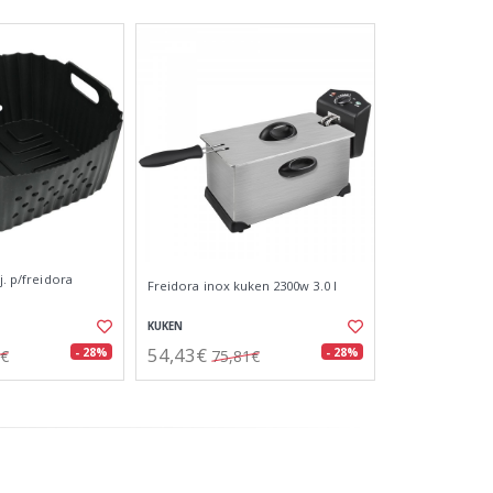
j. p/freidora
Freidora inox kuken 2300w 3.0 l
KUKEN
54,43€
- 28%
- 28%
3€
75,81€