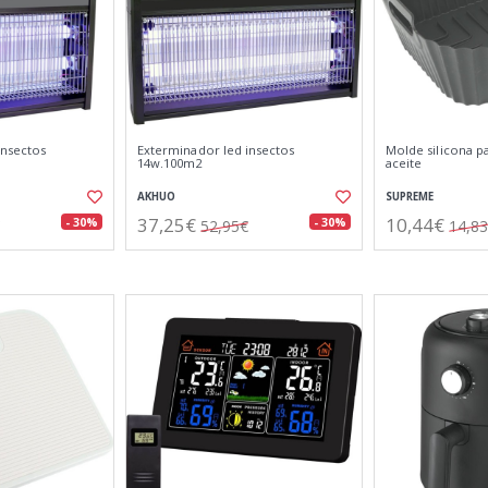
insectos
Exterminador led insectos
Molde silicona pa
14w.100m2
aceite
AKHUO
SUPREME
37,25€
10,44€
- 30%
- 30%
52,95€
14,8