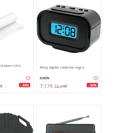
 kuken rollo
Reloj digital c/alarma negro
KUKEN
7,17€
- 30%
- 30%
4€
10,24€