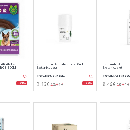
AR ANTI-
Reparador Almohadillas 50ml
Relajante Ambien
RROS 60CM
Botanicapets
Botanicapet
BOTÁNICA PHARMA
BOTÁNICA PHARM
8,46€
8,46€
- 22%
- 22%
10,81€
10,81€