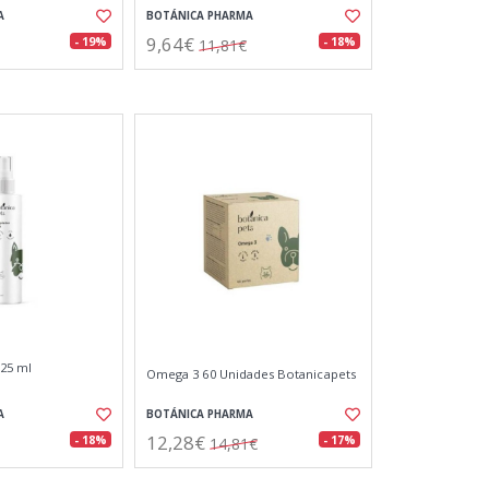
A
BOTÁNICA PHARMA
9,64€
- 19%
- 18%
11,81€
25 ml
Omega 3 60 Unidades Botanicapets
A
BOTÁNICA PHARMA
12,28€
- 18%
- 17%
14,81€