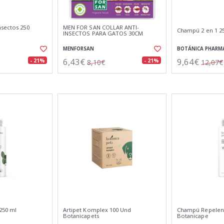
nsectos 250
MEN FOR SAN COLLAR ANTI-
Champú 2 en 1 25
INSECTOS PARA GATOS 30CM
MENFORSAN
BOTÁNICA PHARM
6,43€
9,64€
- 21%
- 21%
8,10€
12,07€
250 ml
Artipet Komplex 100 Und
Champú Repelent
Botanicapets
Botanicape