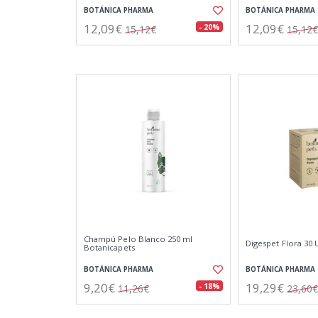
BOTÁNICA PHARMA
BOTÁNICA PHARMA
12,09€
12,09€
- 20%
15,12€
15,12€
Champú Pelo Blanco 250 ml
Digespet Flora 30
Botanicapets
BOTÁNICA PHARMA
BOTÁNICA PHARMA
9,20€
19,29€
- 18%
11,26€
23,60€