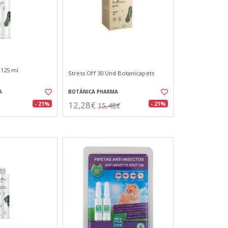
 125 ml
Stress Off 30 Und Botanicapets
A
BOTÁNICA PHARMA
12,28€
- 21%
- 21%
15,48€