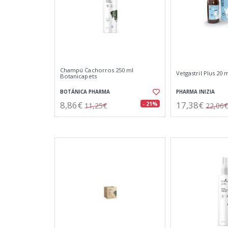
Champú Cachorros 250 ml
Vetgastril Plus 20 
Botanicapets
BOTÁNICA PHARMA
PHARMA INIZIA
8,86€
17,38€
- 21%
11,25€
22,06€