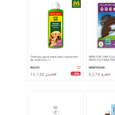
Champú para mascotas repelente
MEN FOR SAN COLL
de insectos 1 l
INSECTO PARA PE
MASSÓ
MENFORSAN
15,13€
6,57€
- 28%
21,09€
8,40€