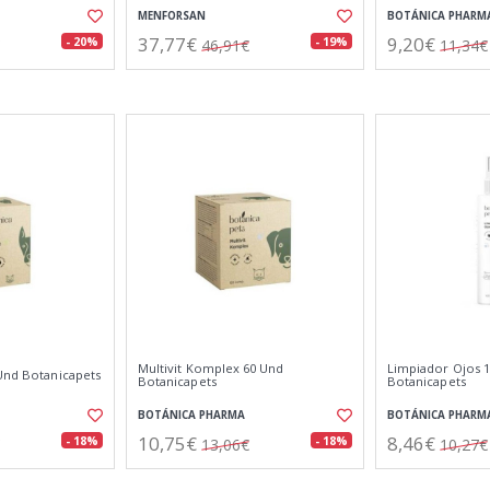
MENFORSAN
BOTÁNICA PHARM
37,77€
9,20€
- 20%
- 19%
46,91€
11,34€
Multivit Komplex 60 Und
Limpiador Ojos 1
 Und Botanicapets
Botanicapets
Botanicapets
BOTÁNICA PHARMA
BOTÁNICA PHARM
10,75€
8,46€
- 18%
- 18%
13,06€
10,27€