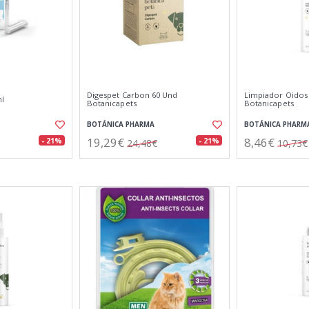
Digespet Carbon 60 Und
Limpiador Oidos
ml
Botanicapets
Botanicapets
BOTÁNICA PHARMA
BOTÁNICA PHARM
19,29€
8,46€
- 21%
- 21%
24,48€
10,73€