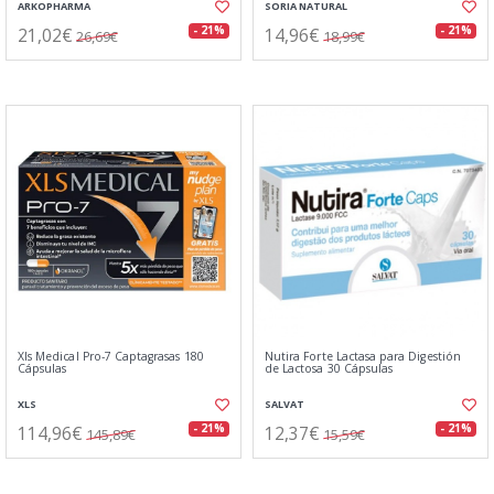
ARKOPHARMA
SORIA NATURAL
21,02€
14,96€
- 21%
- 21%
26,69€
18,99€
Xls Medical Pro-7 Captagrasas 180
Nutira Forte Lactasa para Digestión
Cápsulas
de Lactosa 30 Cápsulas
XLS
SALVAT
114,96€
12,37€
- 21%
- 21%
145,89€
15,59€