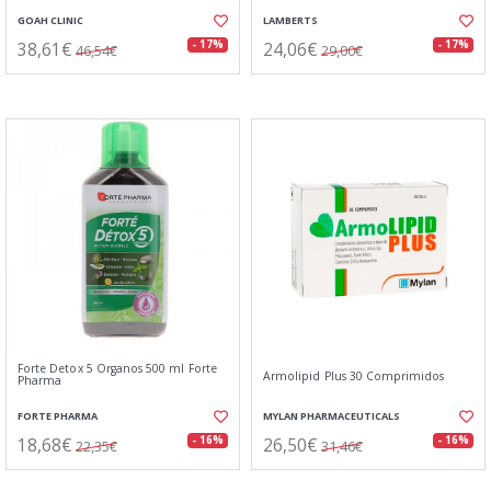
GOAH CLINIC
LAMBERTS
38,61€
24,06€
- 17%
- 17%
46,54€
29,00€
Forte Detox 5 Organos 500 ml Forte
Armolipid Plus 30 Comprimidos
Pharma
FORTE PHARMA
MYLAN PHARMACEUTICALS
18,68€
26,50€
- 16%
- 16%
22,35€
31,46€