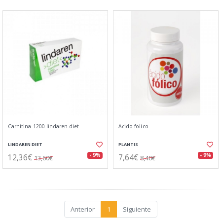
Carnitina 1200 lindaren diet
Acido folico
LINDAREN DIET
PLANTIS
12,36€
7,64€
- 9%
- 9%
13,60€
8,40€
Anterior
1
Siguiente