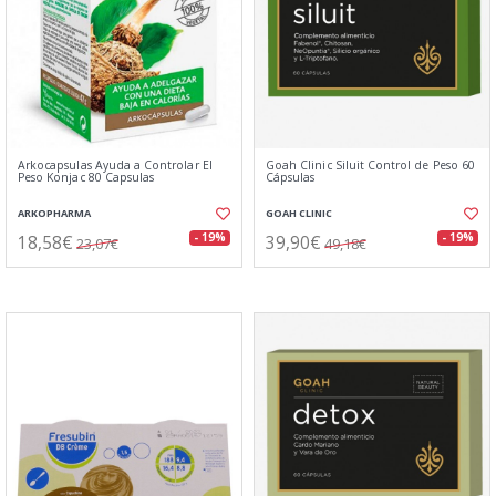
Arkocapsulas Ayuda a Controlar El
Goah Clinic Siluit Control de Peso 60
Peso Konjac 80 Capsulas
Cápsulas
ARKOPHARMA
GOAH CLINIC
18,58€
39,90€
- 19%
- 19%
23,07€
49,18€