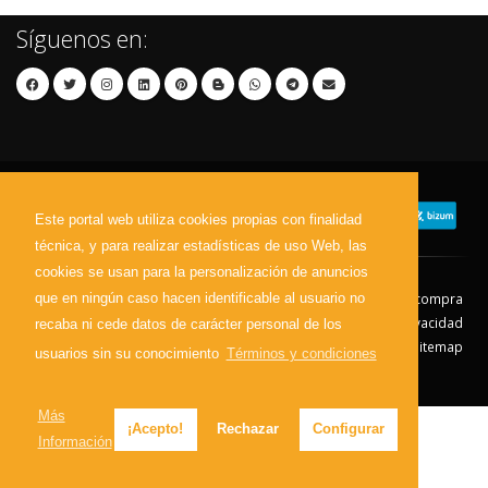
Síguenos en:
Este portal web utiliza cookies propias con finalidad
técnica, y para realizar estadísticas de uso Web, las
cookies se usan para la personalización de anuncios
que en ningún caso hacen identificable al usuario no
Contacto
Aviso Legal
Condiciones de compra
Política de envíos
Política de devolución
Política de Privacidad
recaba ni cede datos de carácter personal de los
Política de Cookies
Sitemap
usuarios sin su conocimiento
Términos y condiciones
© 2026 - Todos los derechos reservados.
Más
¡Acepto!
Rechazar
Configurar
Información