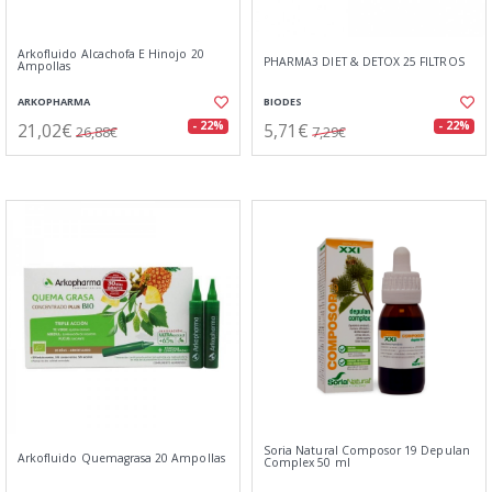
Arkofluido Alcachofa E Hinojo 20
PHARMA3 DIET & DETOX 25 FILTROS
Ampollas
ARKOPHARMA
BIODES
21,02€
5,71€
- 22%
- 22%
26,88€
7,29€
Soria Natural Composor 19 Depulan
Arkofluido Quemagrasa 20 Ampollas
Complex 50 ml