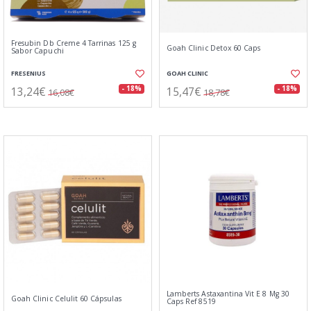
Fresubin Db Creme 4 Tarrinas 125 g
Goah Clinic Detox 60 Caps
Sabor Capuchi
FRESENIUS
GOAH CLINIC
13,24€
15,47€
- 18%
- 18%
16,08€
18,78€
Lamberts Astaxantina Vit E 8 Mg 30
Goah Clinic Celulit 60 Cápsulas
Caps Ref 8519