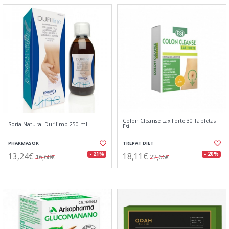
Colon Cleanse Lax Forte 30 Tabletas
Soria Natural Durilimp 250 ml
Esi
PHARMASOR
TREPAT DIET
13,24€
18,11€
- 21%
- 20%
16,68€
22,66€