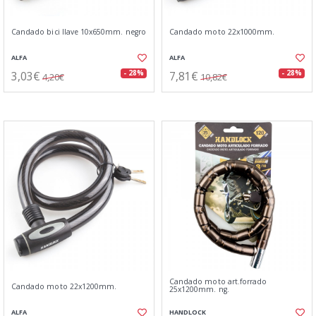
Candado bici llave 10x650mm. negro
Candado moto 22x1000mm.
ALFA
ALFA
3,03€
7,81€
- 28%
- 28%
4,20€
10,82€
Candado moto art.forrado
Candado moto 22x1200mm.
25x1200mm. ng.
ALFA
HANDLOCK