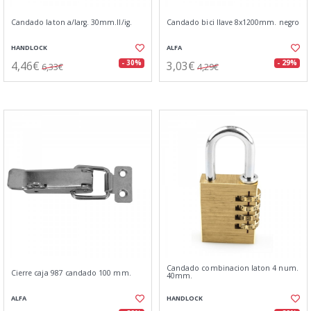
Candado laton a/larg. 30mm.ll/ig.
Candado bici llave 8x1200mm. negro
HANDLOCK
ALFA
4,46€
3,03€
- 30%
- 29%
6,33€
4,29€
Candado combinacion laton 4 num.
Cierre caja 987 candado 100 mm.
40mm.
ALFA
HANDLOCK