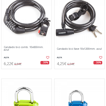
Candado bici comb. 10x650mm.
Candado bici llave 10x1200mm. azul
azul
ALFA
ALFA
6,22€
4,25€
- 30%
- 30%
8,84€
6,04€