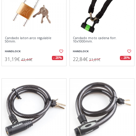
Candado laton arco regulable
Candado moto cadena forr.
50mm.
10x1000mm.
HANDLOCK
HANDLOCK
31,19€
22,84€
- 28%
- 28%
43,44€
31,81€