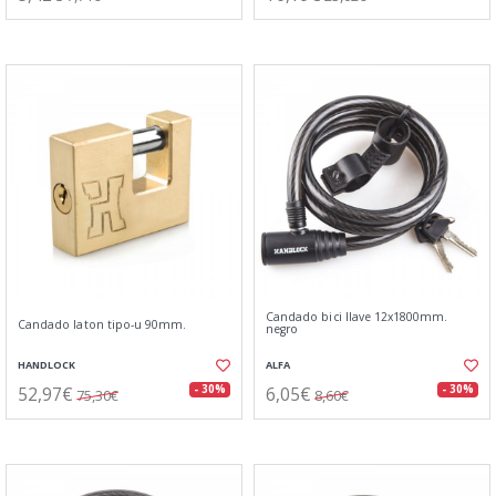
Candado bici llave 12x1800mm.
Candado laton tipo-u 90mm.
negro
HANDLOCK
ALFA
52,97€
6,05€
- 30%
- 30%
75,30€
8,60€