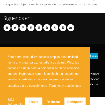
de que tus objetos están seguros de los ladrones y otros intrusos.
Síguenos en:
Este portal web utiliza cookies propias con finalidad
técnica, y para realizar estadísticas de uso Web, las
cookies se usan para la personalización de anuncios
que en ningún caso hacen identificable al usuario no
Contacto
Aviso Legal
Condiciones de compra
Política de envíos
Política de devolución
Política de Privacidad
recaba ni cede datos de carácter personal de los
Política de Cookies
Sitemap
usuarios sin su conocimiento
Términos y condiciones
© 2026 - Todos los derechos reservados.
Más
¡Acepto!
Rechazar
Configurar
Información