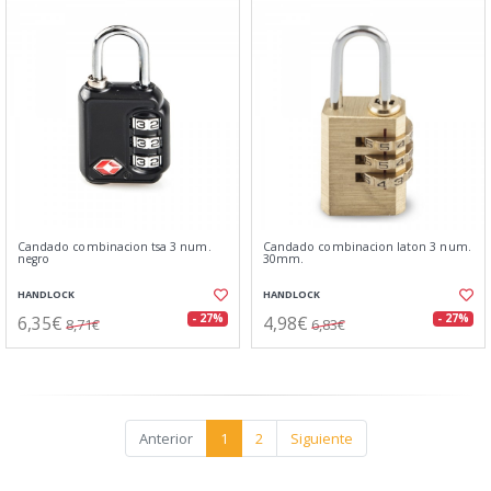
Candado combinacion tsa 3 num.
Candado combinacion laton 3 num.
negro
30mm.
HANDLOCK
HANDLOCK
6,35€
4,98€
- 27%
- 27%
8,71€
6,83€
Anterior
1
2
Siguiente