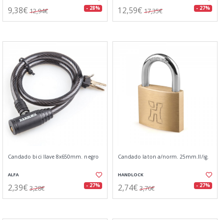
9,38€
12,59€
- 28%
- 27%
12,94€
17,35€
Candado bici llave 8x650mm. negro
Candado laton a/norm. 25mm.ll/ig.
ALFA
HANDLOCK
2,39€
2,74€
- 27%
- 27%
3,28€
3,76€