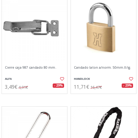
Cierre caja 987 candado 80 mm.
Candado laton a/norm. 50mm.ll/ig.
ALFA
HANDLOCK
3,49€
11,71€
- 29%
- 29%
4,91€
16,47€