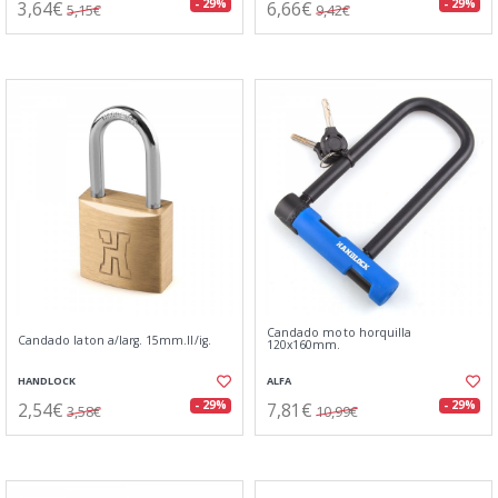
3,64€
6,66€
- 29%
- 29%
5,15€
9,42€
Candado moto horquilla
Candado laton a/larg. 15mm.ll/ig.
120x160mm.
HANDLOCK
ALFA
2,54€
7,81€
- 29%
- 29%
3,58€
10,99€