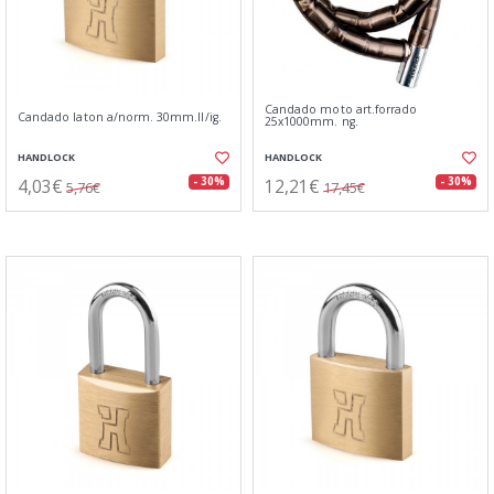
Candado moto art.forrado
Candado laton a/norm. 30mm.ll/ig.
25x1000mm. ng.
HANDLOCK
HANDLOCK
4,03€
12,21€
- 30%
- 30%
5,76€
17,45€