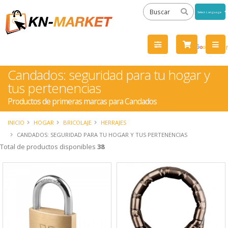
Powered
by
Tra
Candados: seguridad para tu hogar y
tus pertenencias
Productos de primeras marcas para Candados
INICIO
HOGAR
BRICOLAJE
HERRAJES
CANDADOS: SEGURIDAD PARA TU HOGAR Y TUS PERTENENCIAS
Total de productos disponibles
38