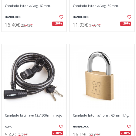
Candado laton a/larg. 60mm.
Candado laton a/larg. 50mm.
HANDLOCK
HANDLOCK
16,40€
11,93€
- 30%
- 30%
23,43€
17,04€
Candado bici llave 12x1500mm. rojo
Candado laton a/norm. 60mm.ll/ig.
ALFA
HANDLOCK
5,42€
16,19€
- 30%
- 30%
7,71€
23,02€