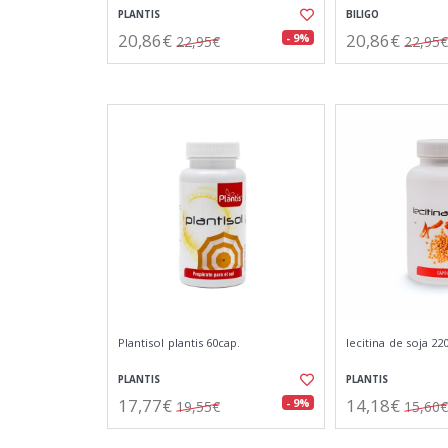
PLANTIS
BILIGO
20,86€
20,86€
- 9%
22,95€
22,95€
Plantisol plantis 60cap.
lecitina de soja 2
PLANTIS
PLANTIS
17,77€
14,18€
- 9%
19,55€
15,60€