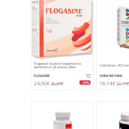
Flogasine bustine tratamiento
Colestesor 30 Co
alimenticio 20 sobres 20un
FLOGASINE
SORIA NATURAL
24,00€
16,14€
- 47%
45,00€
20,19€