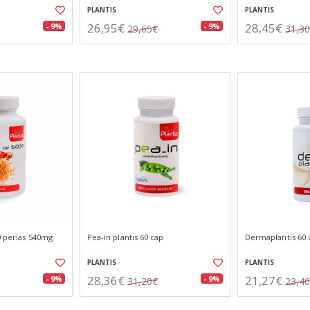
PLANTIS
PLANTIS
26,95€
28,45€
- 9%
- 9%
29,65€
31,3
20 perlas 540mg
Pea-in plantis 60 cap
Dermaplantis 60 
PLANTIS
PLANTIS
28,36€
21,27€
- 9%
- 9%
31,20€
23,4