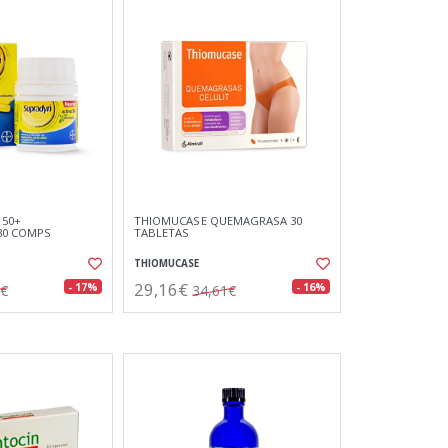
 50+
THIOMUCASE QUEMAGRASA 30
30 COMPS
TABLETAS
THIOMUCASE
29,16€
- 17%
- 16%
0€
34,61€