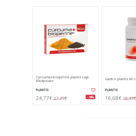
Curcuma+bioperine plantis caja
Gastro plantis 60
60cápsulas
PLANTIS
PLANTIS
24,77€
16,68€
- 9%
27,25€
18,35€