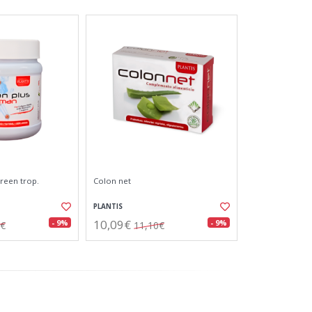
reen trop.
Colon net
PLANTIS
10,09€
- 9%
- 9%
0€
11,10€