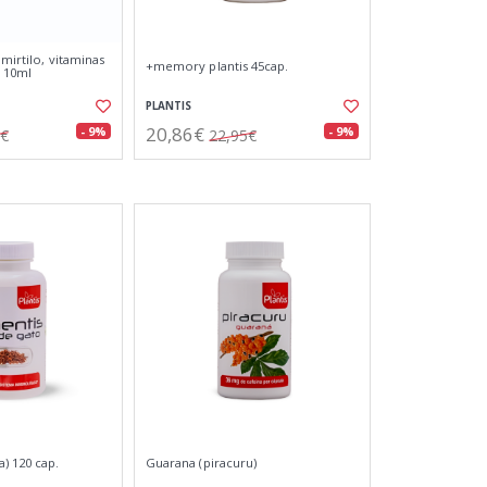
 mirtilo, vitaminas
+memory plantis 45cap.
x 10ml
PLANTIS
20,86€
- 9%
- 9%
0€
22,95€
) 120 cap.
Guarana (piracuru)