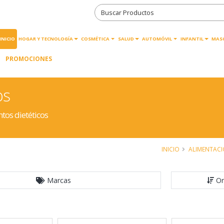
INICIO
HOGAR Y TECNOLOGÍA
COSMÉTICA
SALUD
AUTOMÓVIL
INFANTIL
MAS
PROMOCIONES
os
os dietéticos
INICIO
ALIMENTAC
Marcas
Or