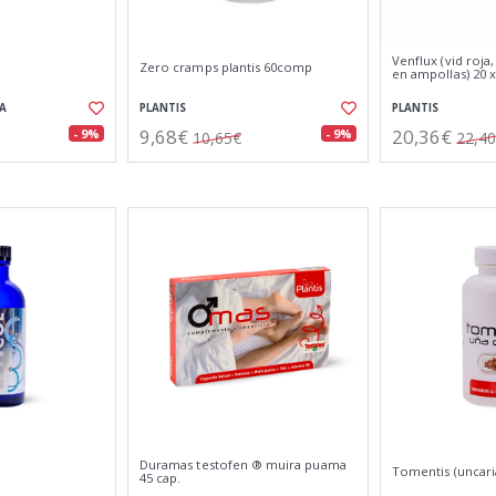
Venflux (vid roja,
Zero cramps plantis 60comp
en ampollas) 20 
A
PLANTIS
PLANTIS
9,68€
20,36€
- 9%
- 9%
10,65€
22,4
Duramas testofen ® muira puama
Tomentis (uncaria
45 cap.