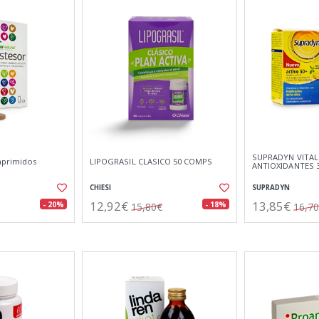
SUPRADYN VITAL
mprimidos
LIPOGRASIL CLASICO 50 COMPS
ANTIOXIDANTES 
CHIESI
SUPRADYN
12,92€
13,85€
- 20%
- 18%
15,80€
16,7