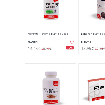
Moringa + cromo plantis 60 cap
Lentinan plantis 60
PLANTIS
PLANTIS
14,45€
15,95€
- 9%
15,90€
17,55€