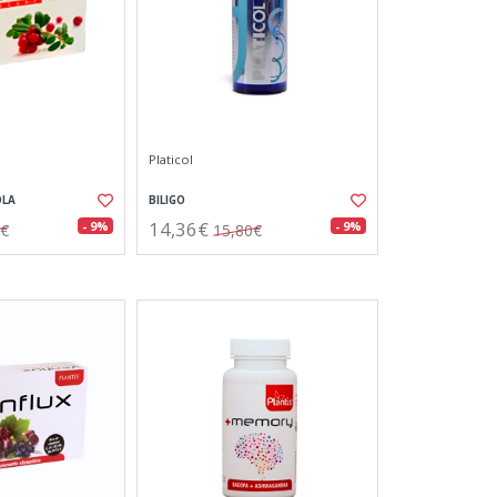
Platicol
OLA
BILIGO
14,36€
- 9%
- 9%
0€
15,80€