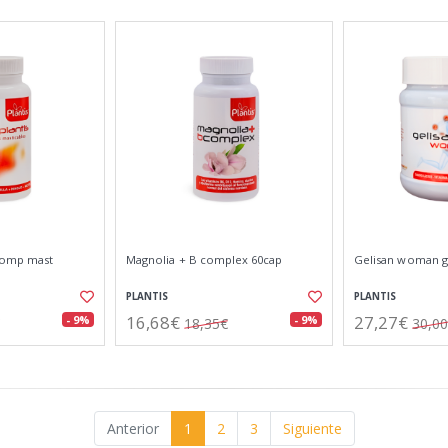
 comp mast
Magnolia + B complex 60cap
Gelisan woman g
PLANTIS
PLANTIS
16,68€
27,27€
- 9%
- 9%
18,35€
30,0
Anterior
1
2
3
Siguiente