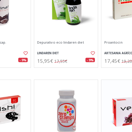
cap.
Depurativo eco lindaren diet
Proantocin
LINDAREN DIET
ARTESANIA AGRÍC
15,95€
17,45€
- 9%
- 9%
17,55€
19,2