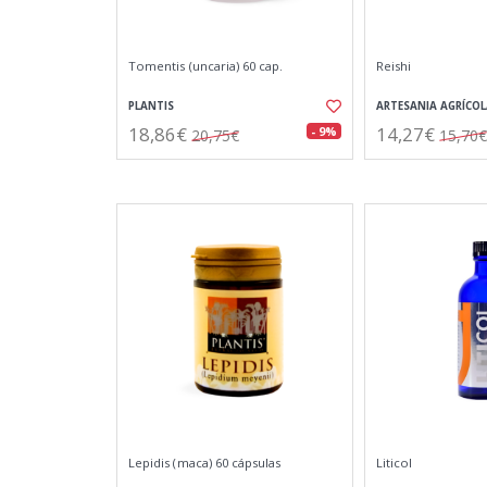
Tomentis (uncaria) 60 cap.
Reishi
PLANTIS
ARTESANIA AGRÍCOL
18,86€
14,27€
- 9%
20,75€
15,70€
Lepidis (maca) 60 cápsulas
Liticol