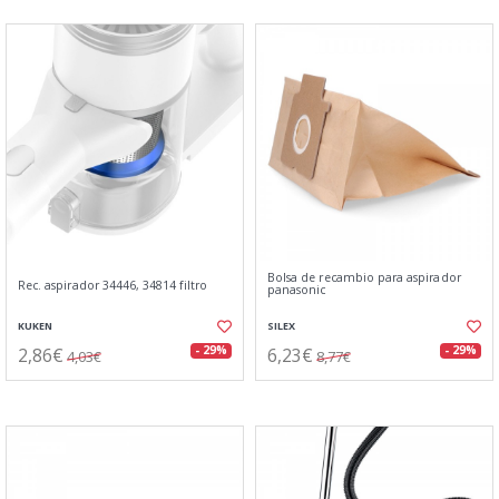
Bolsa de recambio para aspirador
Rec. aspirador 34446, 34814 filtro
panasonic
KUKEN
SILEX
2,86€
6,23€
- 29%
- 29%
4,03€
8,77€