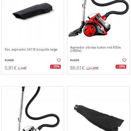
Aspirador s/bolsa kuken red 800w.
Rec. aspirador 34118 boquilla larga
(2400w)
KUKEN
KUKEN
0,81€
86,61€
- 29%
- 29%
1,14€
121,88€