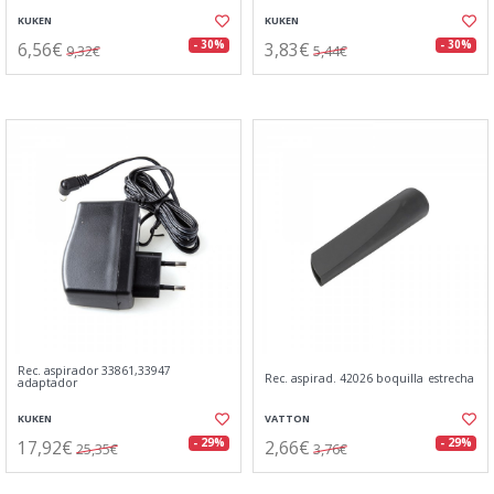
KUKEN
KUKEN
6,56€
3,83€
- 30%
- 30%
9,32€
5,44€
Rec. aspirador 33861,33947
Rec. aspirad. 42026 boquilla estrecha
adaptador
KUKEN
VATTON
17,92€
2,66€
- 29%
- 29%
25,35€
3,76€