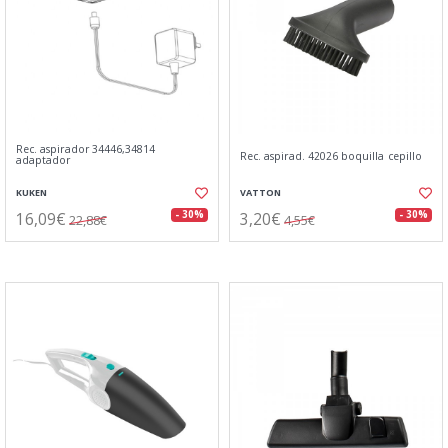
Rec. aspirador 34446,34814
Rec. aspirad. 42026 boquilla cepillo
adaptador
KUKEN
VATTON
16,09€
3,20€
- 30%
- 30%
22,88€
4,55€