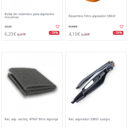
Bolsa de recambio para aspirador
Recambio filtro aspirador 33861
moulinex
SILEX
KUKEN
6,23€
4,10€
- 30%
- 30%
8,91€
5,86€
Rec. asp. sec/liq. 47967 filtro esponja
Rec. aspirador 33861 cuerpo