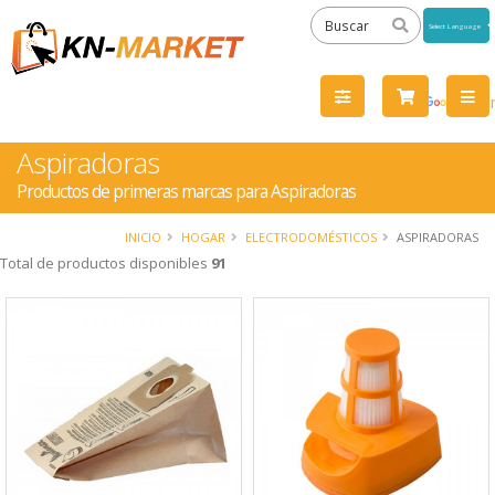
Powered
by
Tra
Aspiradoras
Productos de primeras marcas para Aspiradoras
INICIO
HOGAR
ELECTRODOMÉSTICOS
ASPIRADORAS
Total de productos disponibles
91