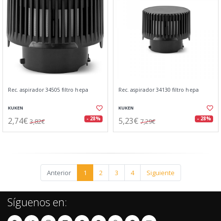
Rec. aspirador 34505 filtro hepa
Rec. aspirador 34130 filtro hepa
KUKEN
KUKEN
2,74€
5,23€
- 28%
- 28%
3,82€
7,29€
Anterior
1
2
3
4
Siguiente
Síguenos en: