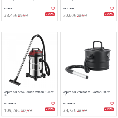
KUKEN
VATTON
38,45€
20,60€
- 29%
- 29%
53,84€
28,84€
Aspirador seco-liquido vatton 1500w
Aspirador cenizas cali.vatton 800w
30l
15l
WORGRIP
WORGRIP
109,28€
34,73€
- 29%
- 29%
152,99€
48,62€