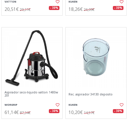
VATTON
KUKEN
20,51€
18,26€
- 30%
- 30%
29,31€
26,09€
Aspirador seco-liquido vatton 1400w
Rec. aspirador 34130 deposito
20l
WORGRIP
KUKEN
61,14€
10,20€
- 30%
- 30%
87,34€
14,57€