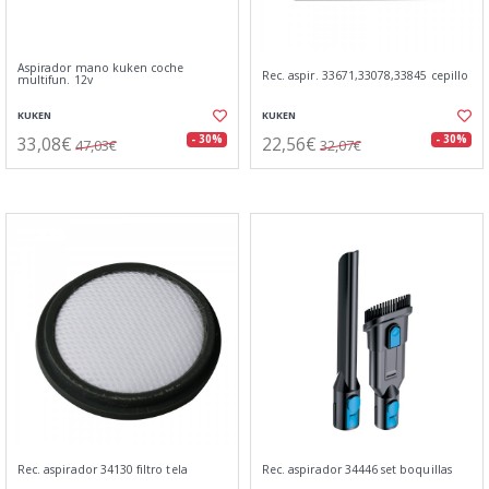
Aspirador mano kuken coche
Rec. aspir. 33671,33078,33845 cepillo
multifun. 12v
KUKEN
KUKEN
33,08€
22,56€
- 30%
- 30%
47,03€
32,07€
Rec. aspirador 34130 filtro tela
Rec. aspirador 34446 set boquillas