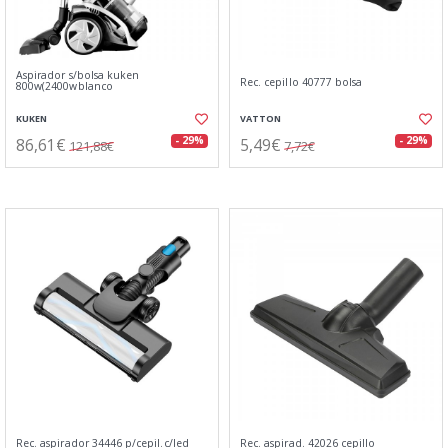
Aspirador s/bolsa kuken
Rec. cepillo 40777 bolsa
800w(2400wblanco
KUKEN
VATTON
86,61€
5,49€
- 29%
- 29%
121,88€
7,72€
Rec. aspirador 34446 p/cepil.c/led
Rec. aspirad. 42026 cepillo