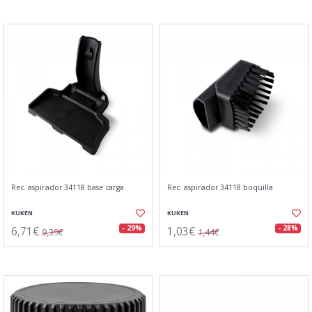
Rec. aspirador 34118 base carga
Rec. aspirador 34118 boquilla
KUKEN
KUKEN
6,71€
1,03€
- 29%
- 28%
9,39€
1,44€