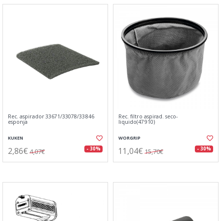
Rec. aspirador 33671/33078/33846
Rec. filtro aspirad. seco-
esponja
liquido(47910)
KUKEN
WORGRIP
2,86€
11,04€
- 30%
- 30%
4,07€
15,70€