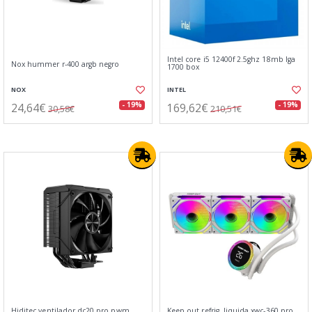
Intel core i5 12400f 2.5ghz 18mb lga
Nox hummer r-400 argb negro
1700 box
NOX
INTEL
24,64€
169,62€
- 19%
- 19%
30,58€
210,51€
Hiditec ventilador dc20 pro pwm
Keep out refrig. liquida xwc-360 pro