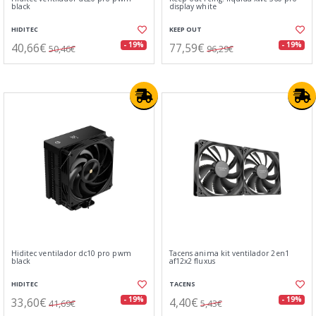
black
display white
HIDITEC
KEEP OUT
40,66€
77,59€
- 19%
- 19%
50,46€
96,29€
Hiditec ventilador dc10 pro pwm
Tacens anima kit ventilador 2en1
black
af12x2 fluxus
HIDITEC
TACENS
33,60€
4,40€
- 19%
- 19%
41,69€
5,43€