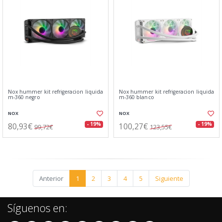
Nox hummer kit refrigeracion liquida
Nox hummer kit refrigeracion liquida
m-360 negro
m-360 blanco
NOX
NOX
80,93€
100,27€
- 19%
- 19%
99,72€
123,55€
Anterior
1
2
3
4
5
Siguiente
Síguenos en: