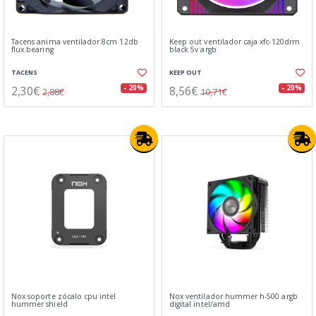
Tacens anima ventilador 8cm 12db
Keep out ventilador caja xfc-120drm
flux.bearing
black 5v argb
TACENS
KEEP OUT
2,30€
8,56€
- 20%
- 20%
2,88€
10,71€
Nox soporte zócalo cpu intel
Nox ventilador hummer h-500 argb
hummer shield
digital intel/amd