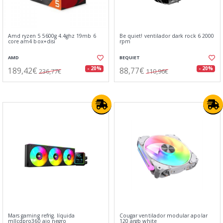
Amd ryzen 5 5600g 4.4ghz 19mb 6
Be quiet! ventilador dark rock 6 2000
core am4 box+disi
rpm
AMD
BEQUIET
189,42€
88,77€
- 20%
- 20%
236,77€
110,96€
Mars gaming refrig. líquida
Cougar ventilador modular apolar
mllcdpro360 aio negro
120 argb white