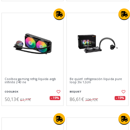
Coolbox gaming refrig.líquida argb
Be quiet! refrigeración líquida pure
infinite 240 ne
loop 3lx 12cm
COOLBOX
BEQUIET
50,13€
86,61€
- 19%
- 19%
61,77€
106,72€