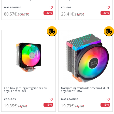
MARS GAMING
COUGAR
80,57€
25,41€
- 20%
- 20%
100,71€
31,76€
Coolbox gaming refrigerador cpu
Marsgaming ventilador mcpu44 dual
argb 4 heatpipes
argb silent 160w
COOLBOX
MARS GAMING
19,35€
19,73€
- 19%
- 19%
24,02€
24,49€