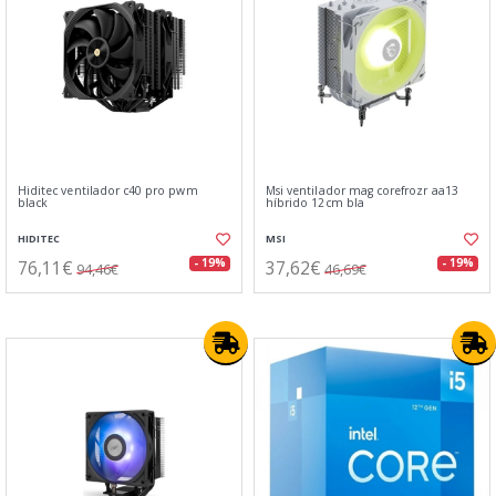
Hiditec ventilador c40 pro pwm
Msi ventilador mag corefrozr aa13
black
híbrido 12cm bla
HIDITEC
MSI
76,11€
37,62€
- 19%
- 19%
94,46€
46,69€