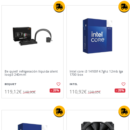
Be quiet! refrigeración líquida silent
Intel core i3 14100f 4.7ghz 12mb lga
loop3 240mm
1700 box
BEQUIET
INTEL
119,12€
110,92€
- 20%
- 20%
148,90€
138,65€