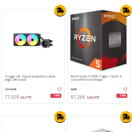
Cougar ref. liquid.poseidon vistek
Amd ryzen 5 5500 3.6ghz 16mb 6
argb 240 black
core am4 box+disipa
COUGAR
AMD
77,92€
87,26€
- 19%
- 19%
96,71€
108,30€