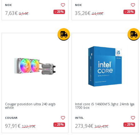
NOX
NOX
7,63€
35,26€
- 20%
- 20%
9,54€
44,08€
Cougar poseidon ultra 240 argb
Intel core i5 14600kf 5.3ghz 24mb lga
white
1700 box
COUGAR
INTEL
97,91€
273,94€
- 20%
- 20%
122,39€
342,43€