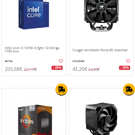
Intel core i3 14100 4.7ghz 12mb lga
Cougar ventilador forza 85 essential
1700 box
INTEL
COUGAR
205,68€
43,20€
- 20%
- 20%
257,10€
54,00€