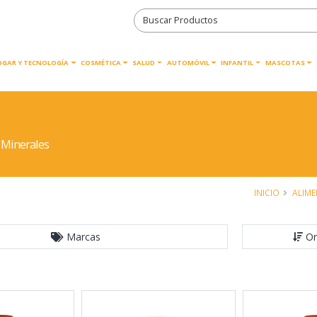
OGAR Y TECNOLOGÍA
COSMÉTICA
SALUD
AUTOMÓVIL
INFANTIL
MASCOTAS
 Minerales
INICIO
ALIM
Marcas
Or