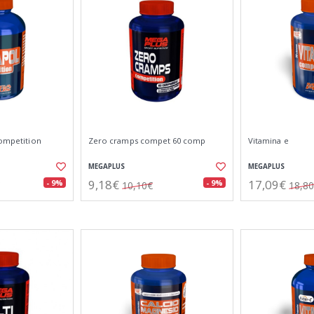
competition
Zero cramps compet 60 comp
Vitamina e
MEGAPLUS
MEGAPLUS
9,18€
17,09€
- 9%
- 9%
10,10€
18,8