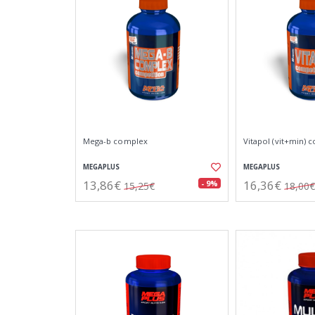
Mega-b complex
Vitapol (vit+min) 
MEGAPLUS
MEGAPLUS
13,86€
16,36€
- 9%
15,25€
18,00€