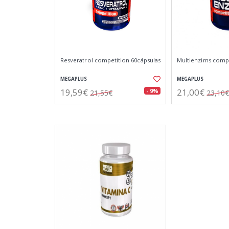
Resveratrol competition 60cápsulas
Multienzims comp
MEGAPLUS
MEGAPLUS
19,59€
21,00€
- 9%
21,55€
23,10€