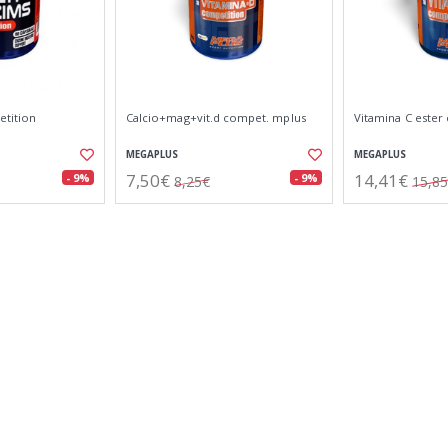
etition
Calcio+mag+vit.d compet. mplus
Vitamina C ester
MEGAPLUS
MEGAPLUS
7,50€
14,41€
- 9%
- 9%
8,25€
15,8