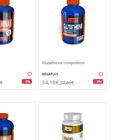
Glutathione competition
MEGAPLUS
34,18€
- 9%
- 9%
0€
37,60€