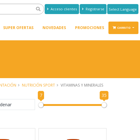
Acceso clientes
Registrarse
Powered by
Translate
SUPER OFERTAS
NOVEDADES
PROMOCIONES
CARRITO
ENTACIÓN
NUTRICIÓN SPORT
VITAMINAS Y MINERALES
7
35
denar