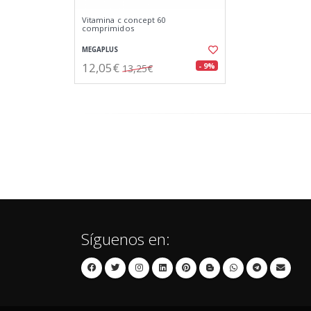
Vitamina c concept 60
comprimidos
MEGAPLUS
12,05€
- 9%
13,25€
Síguenos en: