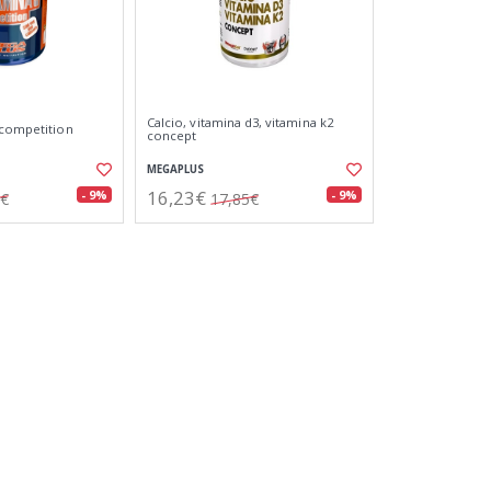
Calcio, vitamina d3, vitamina k2
 competition
concept
MEGAPLUS
16,23€
- 9%
- 9%
5€
17,85€