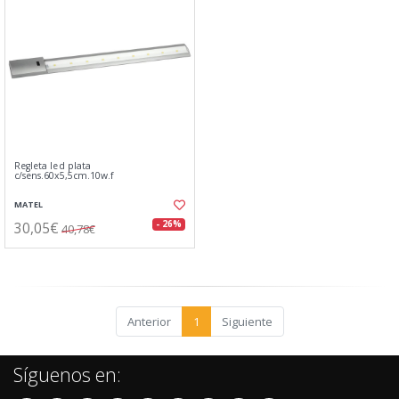
Regleta led plata
c/sens.60x5,5cm.10w.f
MATEL
30,05€
- 26%
40,78€
Anterior
1
Siguiente
Síguenos en: