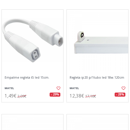
Empalme regleta t5 led 15cm.
Regleta ip20 p/1tubo led 18w.120cm
MATEL
MATEL
1,49€
12,38€
- 29%
- 28%
2,09€
17,16€