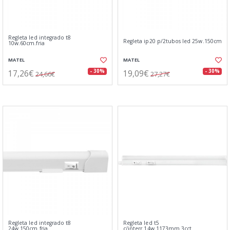
Regleta led integrado t8
Regleta ip20 p/2tubos led 25w.150cm
10w.60cm.fria
MATEL
MATEL
17,26€
19,09€
- 30%
- 30%
24,66€
27,27€
Regleta led integrado t8
Regleta led t5
24w.150cm.fria
c/interr.14w.1173mm.3cct