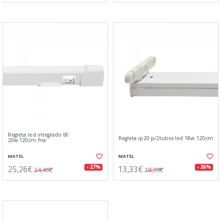
Regleta led integrado t8
Regleta ip20 p/2tubos led 18w.120cm
20w.120cm.fria
MATEL
MATEL
25,26€
13,33€
- 27%
- 26%
34,46€
18,09€