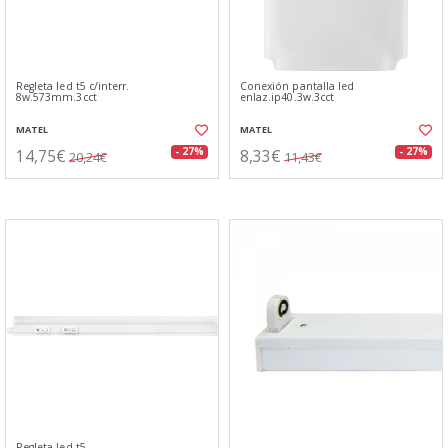
Regleta led t5 c/interr.
Conexión pantalla led
8w.573mm.3cct
enlaz.ip40.3w.3cct
MATEL
MATEL
14,75€
8,33€
- 27%
- 27%
20,24€
11,43€
Regleta led t5