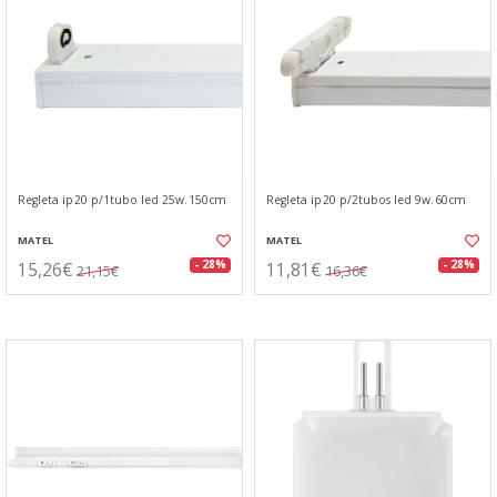
Regleta ip20 p/1tubo led 25w.150cm
Regleta ip20 p/2tubos led 9w.60cm
MATEL
MATEL
15,26€
11,81€
- 28%
- 28%
21,15€
16,36€