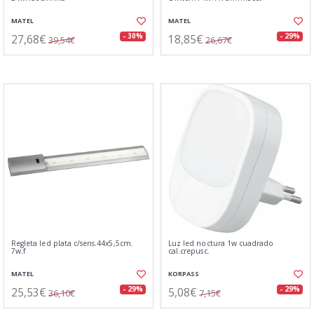
MATEL
MATEL
27,68€
18,85€
- 30%
- 29%
39,54€
26,67€
Regleta led plata c/sens.44x5,5cm.
Luz led noctura 1w cuadrado
7w.f
cal.crepusc.
MATEL
KORPASS
25,53€
5,08€
- 29%
- 29%
36,10€
7,15€