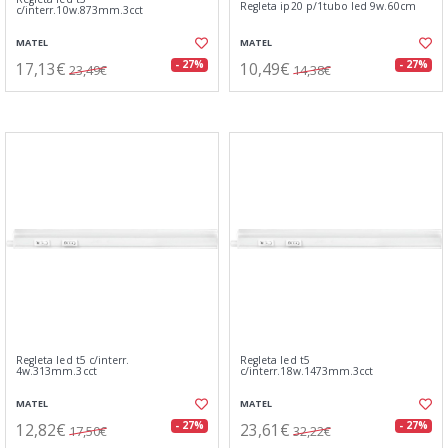
Regleta ip20 p/1tubo led 9w.60cm
c/interr.10w.873mm.3cct
MATEL
MATEL
17,13€
10,49€
- 27%
- 27%
23,49€
14,38€
Regleta led t5 c/interr.
Regleta led t5
4w.313mm.3cct
c/interr.18w.1473mm.3cct
MATEL
MATEL
12,82€
23,61€
- 27%
- 27%
17,50€
32,22€