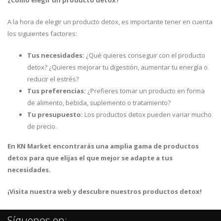
¿Cómo elegir un producto detox?
A la hora de elegir un producto detox, es importante tener en cuenta
los siguientes factores:
Tus necesidades:
¿Qué quieres conseguir con el producto
detox? ¿Quieres mejorar tu digestión, aumentar tu energía o
reducir el estrés?
Tus preferencias:
¿Prefieres tomar un producto en forma
de alimento, bebida, suplemento o tratamiento?
Tu presupuesto:
Los productos detox pueden variar mucho
de precio.
En KN Market encontrarás una amplia gama de productos
detox para que elijas el que mejor se adapte a tus
necesidades.
¡Visita nuestra web y descubre nuestros productos detox!
Síguenos en: