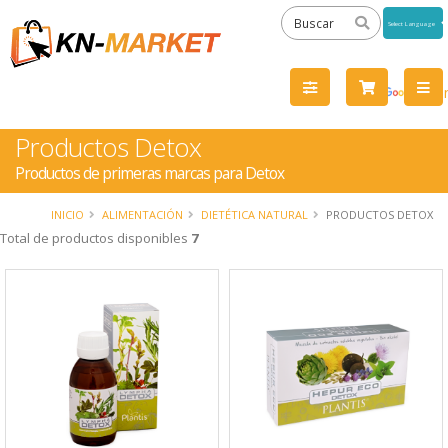
Powered
by
Tra
Productos Detox
Productos de primeras marcas para Detox
INICIO
ALIMENTACIÓN
DIETÉTICA NATURAL
PRODUCTOS DETOX
Total de productos disponibles
7