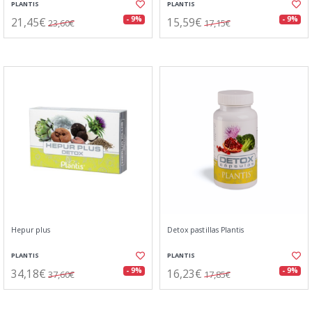
PLANTIS
PLANTIS
21,45€
15,59€
- 9%
- 9%
23,60€
17,15€
Hepur plus
Detox pastillas Plantis
PLANTIS
PLANTIS
34,18€
16,23€
- 9%
- 9%
37,60€
17,85€