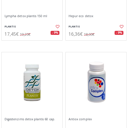
Lympha detox plantis 150 ml
Hepur eco detox
PLANTIS
PLANTIS
17,45€
16,36€
- 9%
- 9%
19,20€
18,00€
Digestenzims detox plantis 60 cap.
Antiox complex