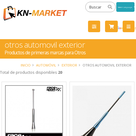
Powered
by
Tra
otros automovil exterior
Productos de primeras marcas para Otros
INICIO
AUTOMÓVIL
EXTERIOR
OTROS AUTOMOVIL EXTERIOR
Total de productos disponibles
20