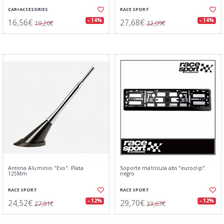
CAR+ACCESORIES
RACE SPORT
16,56€
27,68€
- 14%
- 14%
19,20€
32,09€
Antena Aluminio "Evo". Plata
Soporte matrícula abs "euroclip".
125Mm
negro
RACE SPORT
RACE SPORT
24,52€
29,70€
- 12%
- 12%
27,81€
33,67€