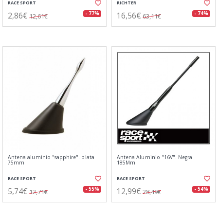
RACE SPORT
RICHTER
2,86€
16,56€
- 77%
- 74%
12,61€
63,11€
Antena aluminio "sapphire". plata
Antena Aluminio "16V". Negra
75mm
185Mm
RACE SPORT
RACE SPORT
5,74€
12,99€
- 55%
- 54%
12,71€
28,49€