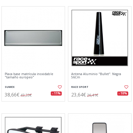
Placa base matrícula inoxidable
Antena Aluminio "Bullet". Negra
"tamaño europeo"
56Cm
SUMEX
RACE SPORT
38,66€
23,64€
- 11%
- 10%
43,33€
26,41€