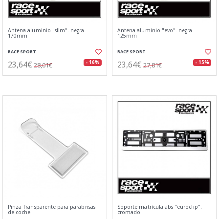
Antena aluminio "slim". negra
Antena aluminio "evo". negra
170mm
125mm
RACE SPORT
RACE SPORT
23,64€
23,64€
- 16%
- 15%
28,01€
27,81€
Pinza Transparente para parabrisas
Soporte matrícula abs "euroclip".
de coche
cromado