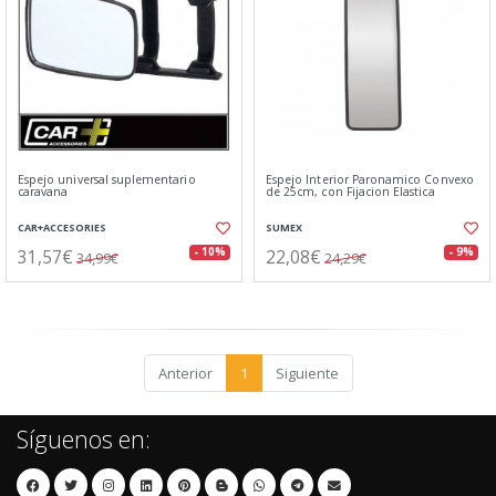
Espejo universal suplementario
Espejo Interior Paronamico Convexo
caravana
de 25cm, con Fijacion Elastica
CAR+ACCESORIES
SUMEX
31,57€
22,08€
- 10%
- 9%
34,99€
24,29€
Anterior
1
Siguiente
Síguenos en: