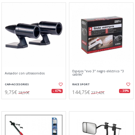
Espejos "evo 3" negro eléctrico "3
Avisador con ultrasonidos
cables"
CAR+ACCESORIES
RACE SPORT
9,75€
144,75€
- 47%
- 39%
18,50€
237,42€