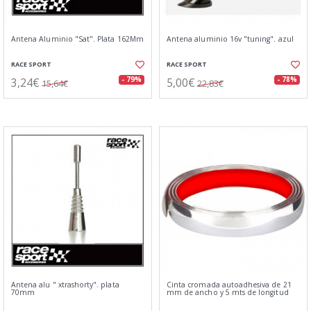
Antena Aluminio "Sat". Plata 162Mm
Antena aluminio 16v "tuning". azul
RACE SPORT
RACE SPORT
3,24€
5,00€
- 79%
- 78%
15,64€
22,83€
Antena alu " xtrashorty". plata
Cinta cromada autoadhesiva de 21
70mm
mm de ancho y 5 mts de longitud