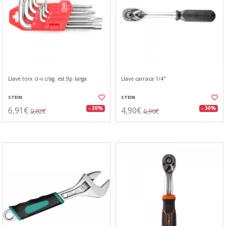
Llave torx cr-v.c/ag. est.9p.larga
Llave carraca 1/4"
STEIN
STEIN
6,91€
4,90€
- 30%
- 30%
9,82€
6,96€