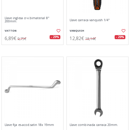
Llave inglesa cr-v.bimaterial 8"
Llave carraca vanquish 1/4"
200mm.
VATTON
VANQUISH
6,89€
12,82€
- 29%
- 29%
9,75€
18,14€
Llave fija es-acod.satin 18x 19mm
Llave combinada carraca 20mm.