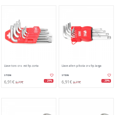
Llave torx cr-v. est.9p.corta
Llave allen p/bola cr-v.9p.larga
STEIN
STEIN
6,91€
6,91€
- 29%
- 29%
9,77€
9,77€