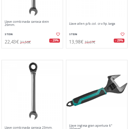
Llave combinada carraca stein
Llave allen p/b.col. cr-v.9p.larga
26mm.
STEIN
STEIN
22,43€
13,98€
- 29%
- 29%
31,56€
19,67€
Llave inglesa gran apertura 6"
Llave combinada carraca 23mm.
150mm.