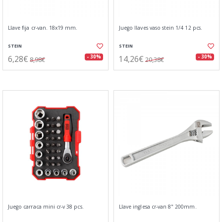
Llave fija cr-van. 18x19 mm.
Juego llaves vaso stein 1/4 12 pcs.
STEIN
STEIN
6,28€
14,26€
- 30%
- 30%
8,98€
20,38€
Juego carraca mini cr-v 38 pcs.
Llave inglesa cr-van 8" 200mm.