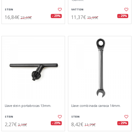
STEIN
VATTON
16,84€
11,37€
- 29%
- 29%
23,69€
15,99€
Llave stein portabrocas 13mm.
Llave combinada carraca 14mm.
STEIN
STEIN
2,27€
8,42€
- 29%
- 29%
3,18€
11,79€