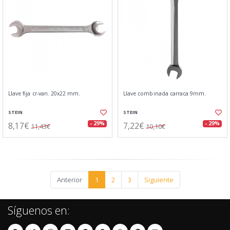
Llave fija cr-van. 20x22 mm.
Llave combinada carraca 9mm.
STEIN
STEIN
8,17€
7,22€
- 29%
- 29%
11,43€
10,10€
Anterior
1
2
3
Siguiente
Síguenos en: