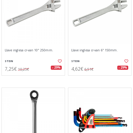
Llave inglesa cr-van 10" 250mm.
Llave inglesa cr-van 6" 150mm.
STEIN
STEIN
7,25€
4,62€
- 29%
- 29%
10,25€
6,51€