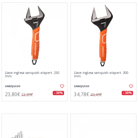
Llave inglesa vanquish e/apert. 250
Llave inglesa vanquish e/apert. 300
mm.
mm.
VANQUISH
VANQUISH
23,80€
34,78€
- 30%
- 30%
33,83€
49,43€