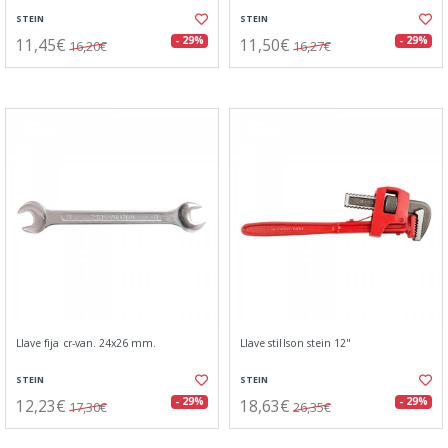
STEIN
STEIN
11,45€
11,50€
- 29%
- 29%
16,20€
16,27€
Llave fija cr-van. 24x26 mm.
Llave stillson stein 12"
STEIN
STEIN
12,23€
18,63€
- 29%
- 29%
17,30€
26,35€