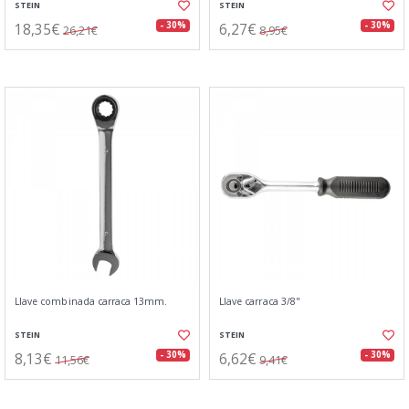
STEIN
STEIN
18,35€
6,27€
- 30%
- 30%
26,21€
8,95€
Llave combinada carraca 13mm.
Llave carraca 3/8"
STEIN
STEIN
8,13€
6,62€
- 30%
- 30%
11,56€
9,41€