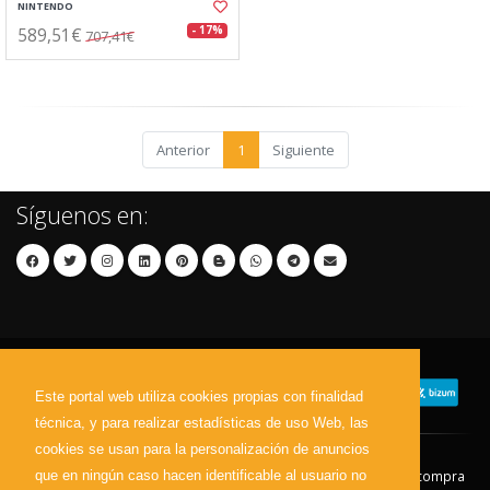
NINTENDO
589,51€
- 17%
707,41€
Anterior
1
Siguiente
Síguenos en:
Este portal web utiliza cookies propias con finalidad
técnica, y para realizar estadísticas de uso Web, las
cookies se usan para la personalización de anuncios
que en ningún caso hacen identificable al usuario no
Contacto
Aviso Legal
Condiciones de compra