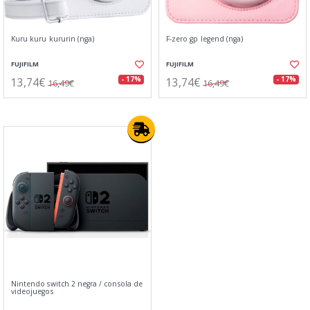
Kuru kuru kururin (nga)
F-zero gp legend (nga)
FUJIFILM
FUJIFILM
13,74€
13,74€
- 17%
- 17%
16,49€
16,49€
Nintendo switch 2 negra / consola de
videojuegos