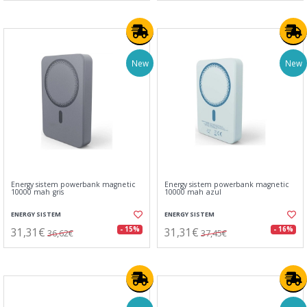
New
New
Energy sistem powerbank magnetic
Energy sistem powerbank magnetic
10000 mah gris
10000 mah azul
ENERGY SISTEM
ENERGY SISTEM
31,31€
31,31€
- 15%
- 16%
36,62€
37,45€