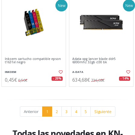
New
New
Inkoem cartucho compatible epson
Adata xpg lancer blade ddr5
t1631xl negro
6000mhz 32gb cl30 bk
INKOEM
A-DATA
0,45€
634,68€
- 20%
- 14%
0,56€
736,68€
Anterior
1
2
3
4
5
Siguiente
Todas las novedades en KN-