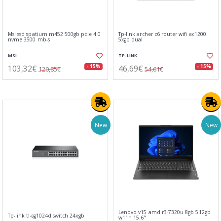
Msi ssd spatium m452 500gb pcie 4.0
Tp-link archer c6 router wifi ac1200
nvme 3500 mb-s
5xgb dual
MSI
TP-LINK
103,32€
46,69€
- 15%
- 15%
120,85€
54,61€
New
New
Lenovo v15 amd r3-7320u 8gb 512gb
Tp-link tl-sg1024d switch 24xgb
w11h 15.6"