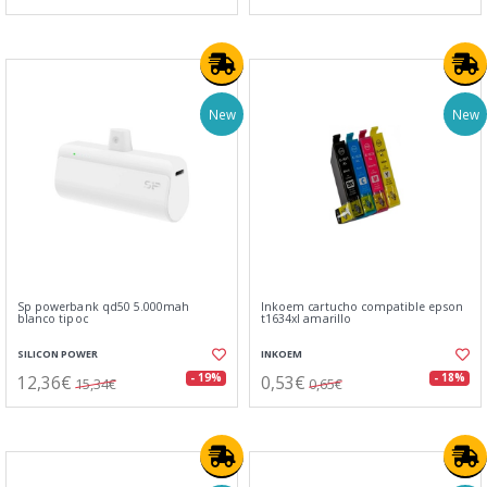
New
New
Sp powerbank qd50 5.000mah
Inkoem cartucho compatible epson
blanco tipoc
t1634xl amarillo
SILICON POWER
INKOEM
12,36€
0,53€
- 19%
- 18%
15,34€
0,65€