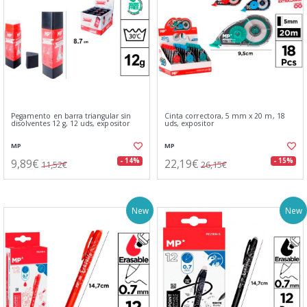
Pegamento en barra triangular sin
Cinta correctora, 5 mm x 20 m, 18
disolventes 12 g, 12 uds, expositor
uds, expositor
MP
MP
9,89€
22,19€
- 14%
- 15%
11,52€
26,15€
New
New