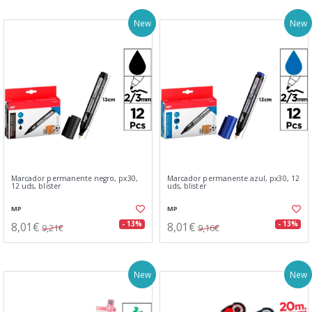
New
New
Marcador permanente negro, px30,
Marcador permanente azul, px30, 12
12 uds, blister
uds, blister
MP
MP
8,01€
8,01€
- 13%
- 13%
9,21€
9,16€
New
New