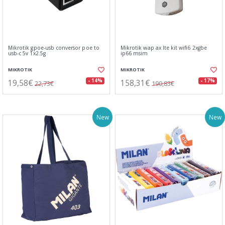
Mikrotik gpoe-usb conversor poe to
Mikrotik wap ax lte kit wifi6 2xgbe
usb-c 5v 1x2.5g
ip66 msim
MIKROTIK
MIKROTIK
19,58€
158,31€
- 14%
- 17%
22,73€
190,83€
New
New