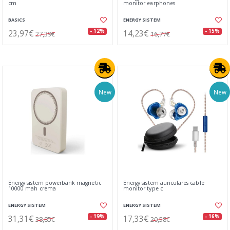
cm
monitor earphones
BASICS
ENERGY SISTEM
23,97€
14,23€
- 12%
- 15%
27,39€
16,77€
New
New
Energy sistem powerbank magnetic
Energy sistem auriculares cable
10000 mah crema
monitor type c
ENERGY SISTEM
ENERGY SISTEM
31,31€
17,33€
- 19%
- 16%
38,85€
20,58€