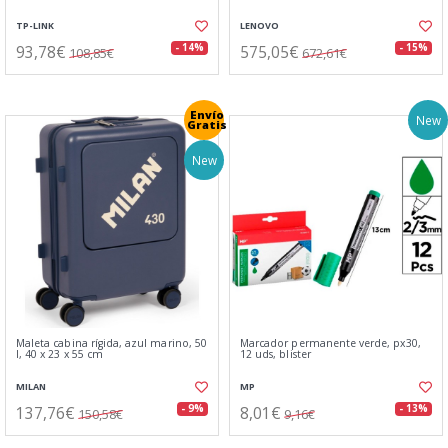
TP-LINK
LENOVO
93,78€
575,05€
- 14%
- 15%
108,85€
672,61€
Envío
New
Gratis
New
Maleta cabina rígida, azul marino, 50
Marcador permanente verde, px30,
l, 40 x 23 x 55 cm
12 uds, blister
MILAN
MP
137,76€
8,01€
- 9%
- 13%
150,58€
9,16€