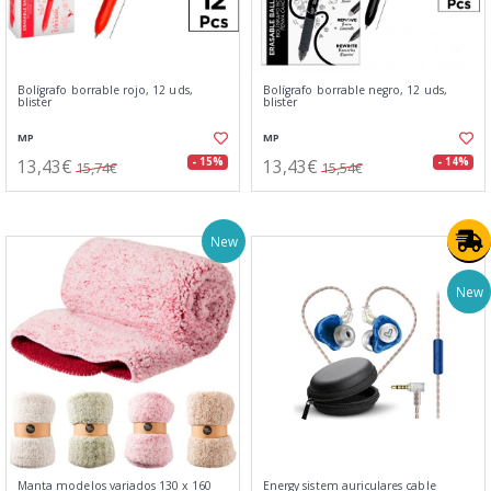
Bolígrafo borrable rojo, 12 uds,
Bolígrafo borrable negro, 12 uds,
blister
blister
MP
MP
13,43€
13,43€
- 15%
- 14%
15,74€
15,54€
New
New
Manta modelos variados 130 x 160
Energy sistem auriculares cable