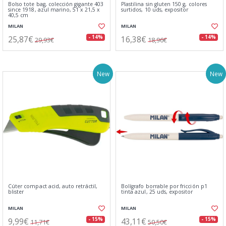
Bolso tote bag, colección gigante 403
Plastilina sin gluten 150 g, colores
since 1918, azul marino, 51 x 21,5 x
surtidos, 10 uds, expositor
40,5 cm
MILAN
MILAN
25,87€
16,38€
- 14%
- 14%
29,93€
18,96€
New
New
Cúter compact acid, auto retráctil,
Bolígrafo borrable por fricción p1
blister
tinta azul, 25 uds, expositor
MILAN
MILAN
9,99€
43,11€
- 15%
- 15%
11,71€
50,50€