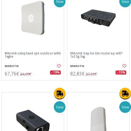
New
New
Mikrotik sxtsq-5axd cpe outdoor wifi6
Mikrotik hap be lite router ap wifi7
1xgbe
1x2.5g 3xg
MIKROTIK
MIKROTIK
67,76€
82,83€
- 19%
- 15%
84,09€
97,62€
New
New