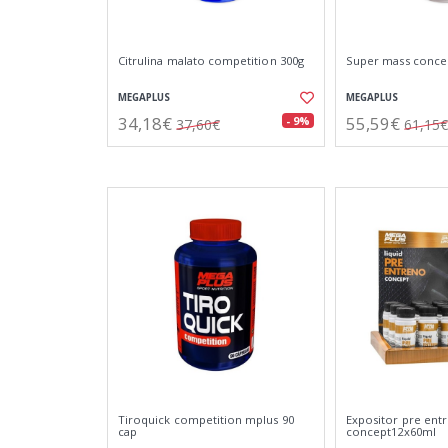
Citrulina malato competition 300g
Super mass concept
MEGAPLUS
MEGAPLUS
34,18€
55,59€
- 9%
37,60€
61,15€
Tiroquick competition mplus 90
Expositor pre ent
cap
concept12x60ml