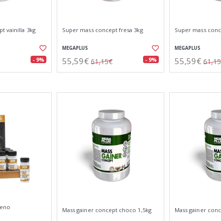
 vainilla 3kg
Super mass concept fresa 3kg
Super mass conc
MEGAPLUS
MEGAPLUS
55,59€
55,59€
- 9%
- 9%
61,15€
61,1
reno
Mass gainer concept choco 1,5kg
Mass gainer conc