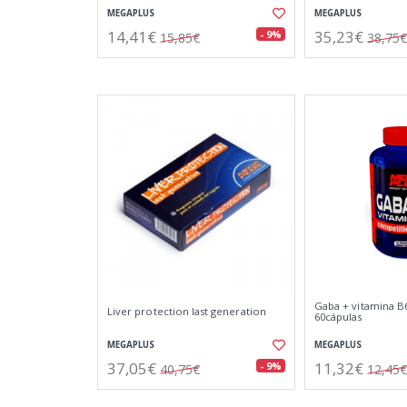
MEGAPLUS
MEGAPLUS
14,41€
35,23€
- 9%
15,85€
38,75€
Gaba + vitamina B
Liver protection last generation
60cápulas
MEGAPLUS
MEGAPLUS
37,05€
11,32€
- 9%
40,75€
12,45€