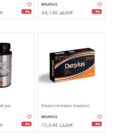
MEGAPLUS
44,14€
- 9%
- 9%
5€
48,55€
xtr.pur
Derplus (drenador hepatico)
MEGAPLUS
15,64€
- 9%
- 9%
0€
17,20€