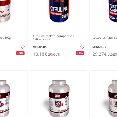
Citrulina malato competition
pt 500g
testoplus flash 6
120cápsulas
MEGAPLUS
MEGAPLUS
18,18€
29,27€
- 9%
- 9%
20,00€
32,2