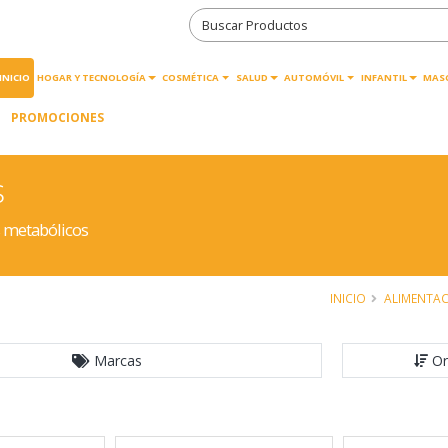
INICIO
HOGAR Y TECNOLOGÍA
COSMÉTICA
SALUD
AUTOMÓVIL
INFANTIL
MAS
PROMOCIONES
s
 metabólicos
INICIO
ALIMENTA
Marcas
Or