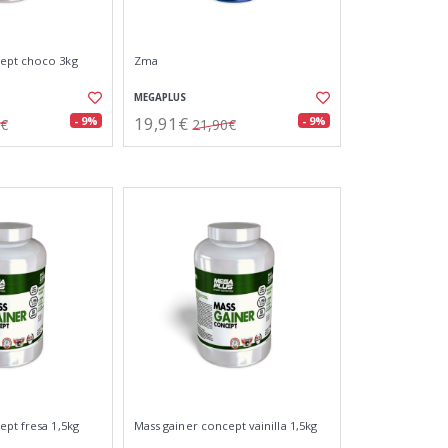
ept choco 3kg
Zma
MEGAPLUS
19,91€
- 9%
- 9%
5€
21,90€
ept fresa 1,5kg
Mass gainer concept vainilla 1,5kg