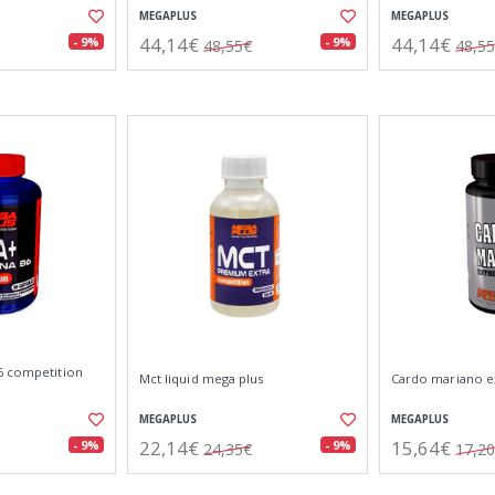
MEGAPLUS
MEGAPLUS
44,14€
44,14€
- 9%
- 9%
48,55€
48,5
6 competition
Mct liquid mega plus
Cardo mariano e
MEGAPLUS
MEGAPLUS
22,14€
15,64€
- 9%
- 9%
24,35€
17,2