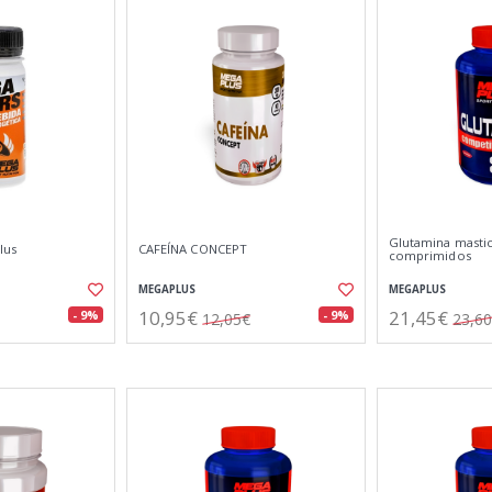
Glutamina mastic
lus
CAFEÍNA CONCEPT
comprimidos
MEGAPLUS
MEGAPLUS
10,95€
21,45€
- 9%
- 9%
12,05€
23,6