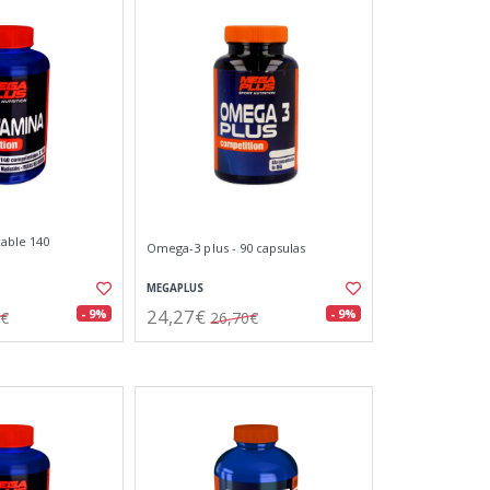
able 140
Omega-3 plus - 90 capsulas
MEGAPLUS
24,27€
- 9%
- 9%
0€
26,70€