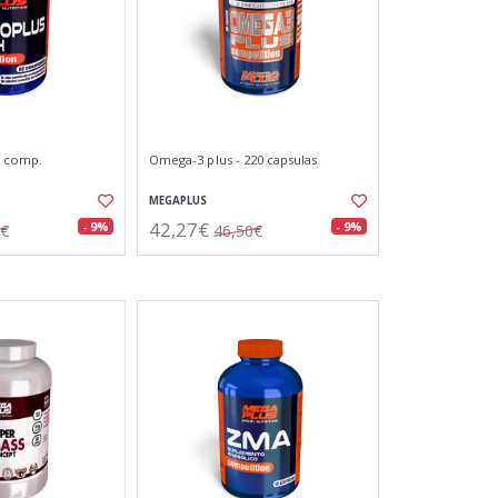
0 comp.
Omega-3 plus - 220 capsulas
MEGAPLUS
42,27€
- 9%
- 9%
0€
46,50€