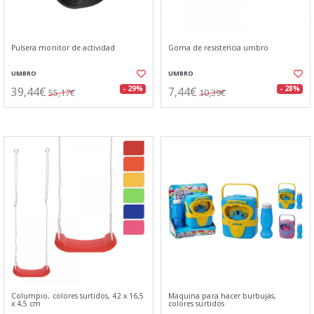
Pulsera monitor de actividad
Goma de resistencia umbro
UMBRO
UMBRO
39,44€
7,44€
- 29%
- 28%
55,17€
10,39€
Columpio, colores surtidos, 42 x 16,5
Maquina para hacer burbujas,
x 4,5 cm
colores surtidos