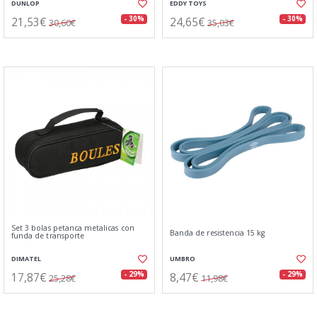
DUNLOP
EDDY TOYS
21,53€
24,65€
- 30%
- 30%
30,60€
35,03€
Set 3 bolas petanca metalicas con
Banda de resistencia 15 kg
funda de transporte
DIMATEL
UMBRO
17,87€
8,47€
- 29%
- 29%
25,28€
11,98€