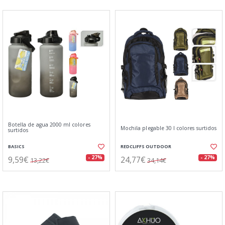
Botella de agua 2000 ml colores
Mochila plegable 30 l colores surtidos
surtidos
BASICS
REDCLIFFS OUTDOOR
9,59€
24,77€
- 27%
- 27%
13,22€
34,14€