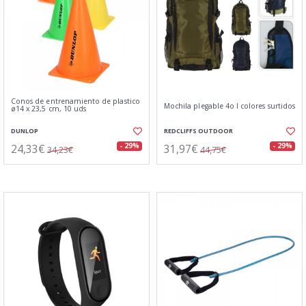
Conos de entrenamiento de plastico
Mochila plegable 4o l colores surtidos
ø14 x 23,5 cm, 10 uds
DUNLOP
REDCLIFFS OUTDOOR
24,33€
31,97€
- 29%
- 29%
34,23€
44,75€