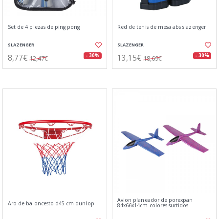
Set de 4 piezas de ping pong
Red de tenis de mesa abs slazenger
SLAZENGER
SLAZENGER
8,77€
13,15€
- 30%
- 30%
12,47€
18,69€
Avion planeador de porexpan
Aro de baloncesto d45 cm dunlop
84x66x14cm colores surtidos