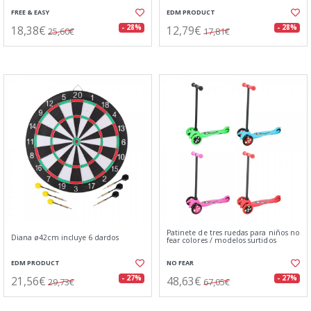
FREE & EASY
EDM PRODUCT
18,38€
12,79€
- 28%
- 28%
25,60€
17,81€
Patinete de tres ruedas para niños no
Diana ø42cm incluye 6 dardos
fear colores / modelos surtidos
EDM PRODUCT
NO FEAR
21,56€
48,63€
- 27%
- 27%
29,73€
67,05€