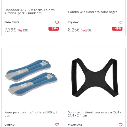
Planeador 47 x 39 x 12 cm, colores
Comba velocidad pro color negro
surtidos (pack 2 unidades)
EDDY TOYS
XQ MAX
7,39€
8,25€
- 55%
- 49%
16,40€
16,28€
Pesos para tobillos/muñecas 500 g, 2
Soporte postural para espalda 27,4 x
uds
21,4 x 2,4 cm
UMBRO
VIVAMORE