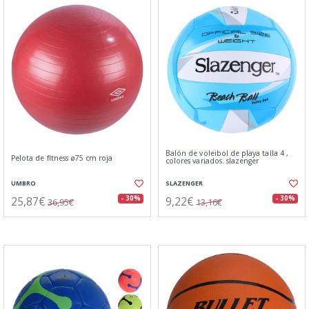
Balón de voleibol de playa talla 4 ,
Pelota de fitness ø75 cm roja
colores variados. slazenger
UMBRO
SLAZENGER
25,87€
9,22€
- 30%
- 30%
36,95€
13,16€