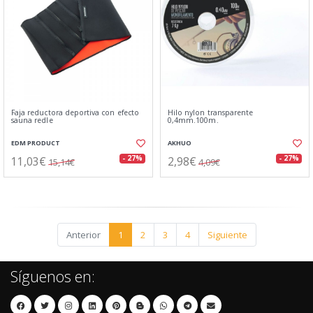
Faja reductora deportiva con efecto
Hilo nylon transparente
sauna redle
0,4mm.100m.
EDM PRODUCT
AKHUO
11,03€
2,98€
- 27%
- 27%
15,14€
4,09€
Anterior
1
2
3
4
Siguiente
Síguenos en: