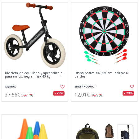
Bicicleta de equilibrio y aprendizaje
Diana basica ø40,5x1cm incluye 6
para niños, negra, máx 40 kg
dardos
XQMAX
EDM PRODUCT
37,56€
12,01€
- 29%
- 29%
53,11€
16,90€