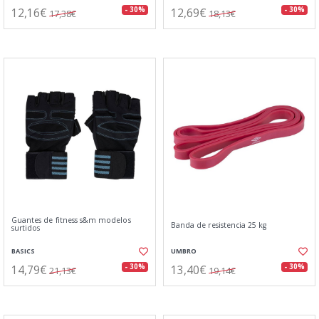
12,16€
12,69€
- 30%
- 30%
17,38€
18,13€
Guantes de fitness s&m modelos
Banda de resistencia 25 kg
surtidos
BASICS
UMBRO
14,79€
13,40€
- 30%
- 30%
21,13€
19,14€