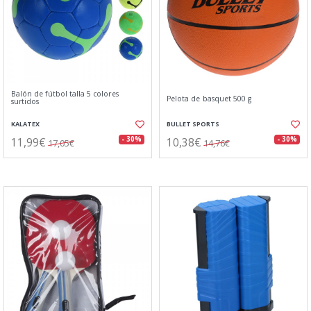
Balón de fútbol talla 5 colores
Pelota de basquet 500 g
surtidos
KALATEX
BULLET SPORTS
11,99€
10,38€
- 30%
- 30%
17,05€
14,76€