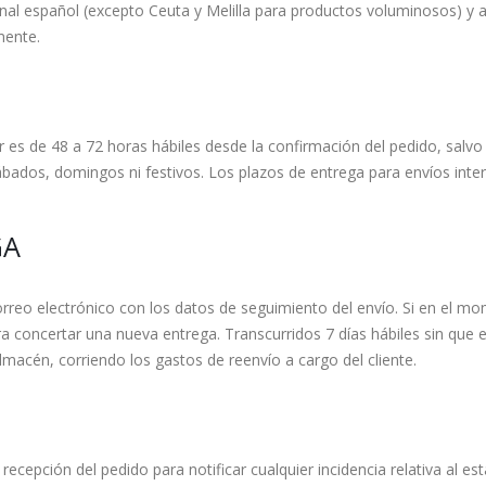
cional español (excepto Ceuta y Melilla para productos voluminosos) y
mente.
r es de 48 a 72 horas hábiles desde la confirmación del pedido, salvo 
ábados, domingos ni festivos. Los plazos de entrega para envíos inte
GA
correo electrónico con los datos de seguimiento del envío. Si en el mo
a concertar una nueva entrega. Transcurridos 7 días hábiles sin que e
lmacén, corriendo los gastos de reenvío a cargo del cliente.
recepción del pedido para notificar cualquier incidencia relativa al e