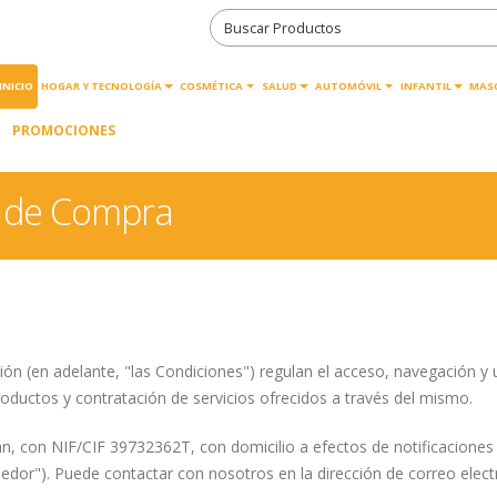
INICIO
HOGAR Y TECNOLOGÍA
COSMÉTICA
SALUD
AUTOMÓVIL
INFANTIL
MAS
PROMOCIONES
s de Compra
ión (en adelante, "las Condiciones") regulan el acceso, navegación
roductos y contratación de servicios ofrecidos a través del mismo.
án, con NIF/CIF 39732362T, con domicilio a efectos de notificaciones
dor"). Puede contactar con nosotros en la dirección de correo elec