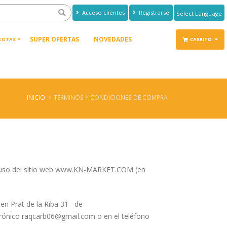
Acceso clientes
Registrarse
Powered by
Translate
SUPER OFERTAS
NOVEDADES
COTAS
CARRITO
INICIO
TÉRMINOS Y CONDICIONES DE COMPRA
 y uso del sitio web www.KN-MARKET.COM (en
 en Prat de la Riba 31 de
trónico raqcarb06@gmail.com o en el teléfono