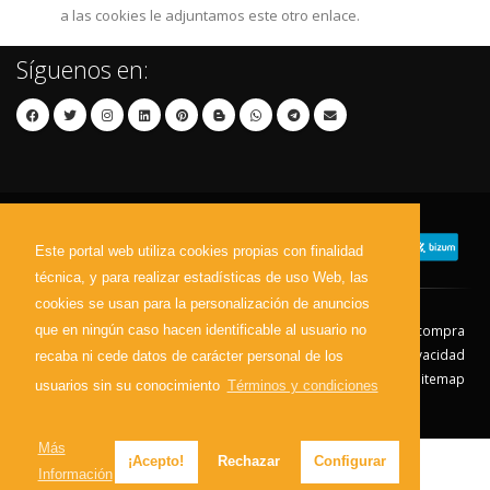
a las cookies le adjuntamos este otro enlace.
Síguenos en:
Este portal web utiliza cookies propias con finalidad
técnica, y para realizar estadísticas de uso Web, las
cookies se usan para la personalización de anuncios
que en ningún caso hacen identificable al usuario no
Contacto
Aviso Legal
Condiciones de compra
Política de envíos
Política de devolución
Política de Privacidad
recaba ni cede datos de carácter personal de los
Política de Cookies
Sitemap
usuarios sin su conocimiento
Términos y condiciones
© 2026 - Todos los derechos reservados.
Más
¡Acepto!
Rechazar
Configurar
Información