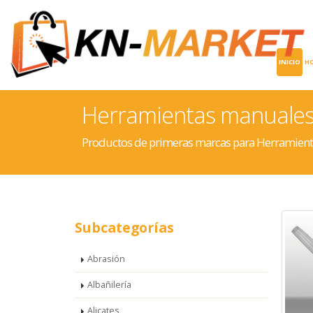
INICIO
H
Herramientas manuale
Productos de primeras marcas para Herramien
Subcategorías
Abrasión
Albañilería
Alicates