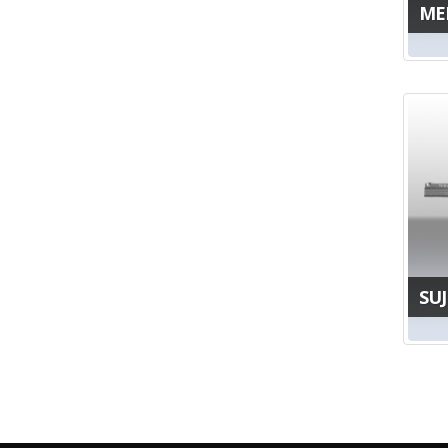
ME
SU