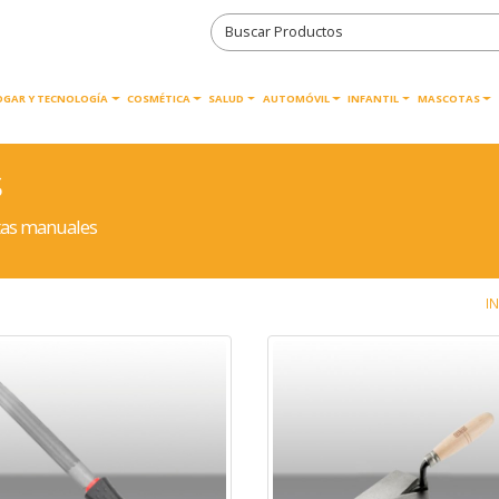
OGAR Y TECNOLOGÍA
COSMÉTICA
SALUD
AUTOMÓVIL
INFANTIL
MASCOTAS
s
tas manuales
IN