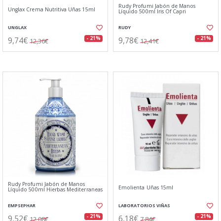
Rudy Profumi Jabón de Manos
Unglax Crema Nutritiva Uñas 15ml
Líquido 500ml Iris Of Capri
UNGLAX
RUDY
9,74€
9,78€
- 21%
- 21%
12,36€
12,41€
Rudy Profumi Jabón de Manos
Emolienta Uñas 15ml
Líquido 500ml Hierbas Mediterraneas
EMPSEPHAR
LABORATORIOS VIÑAS
9,52€
6,18€
- 21%
- 21%
12,08€
7,84€