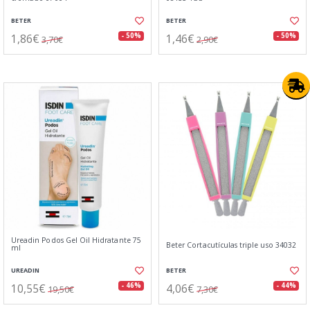
BETER
BETER
1,86€
1,46€
- 50%
- 50%
3,70€
2,90€
Ureadin Podos Gel Oil Hidratante 75
Beter Cortacutículas triple uso 34032
ml
UREADIN
BETER
10,55€
4,06€
- 46%
- 44%
19,50€
7,30€