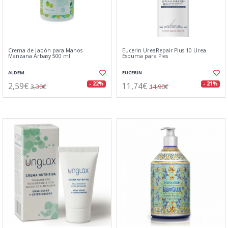
Crema de Jabón para Manos
Eucerin UreaRepair Plus 10 Urea
Manzana Arbasy 500 ml
Espuma para Pies
ALDEM
EUCERIN
2,59€
11,74€
- 22%
- 21%
3,30€
14,90€