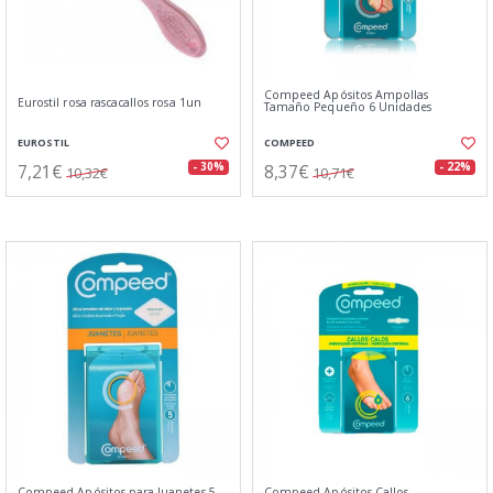
Compeed Apósitos Ampollas
Eurostil rosa rascacallos rosa 1un
Tamaño Pequeño 6 Unidades
EUROSTIL
COMPEED
7,21€
8,37€
- 30%
- 22%
10,32€
10,71€
Compeed Apósitos para Juanetes 5
Compeed Apósitos Callos