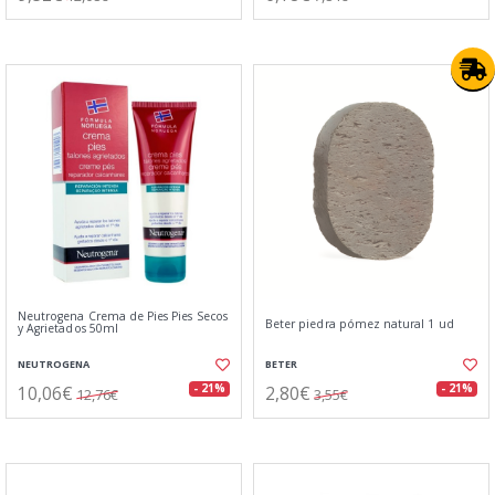
Neutrogena Crema de Pies Pies Secos
Beter piedra pómez natural 1 ud
y Agrietados 50ml
NEUTROGENA
BETER
10,06€
2,80€
- 21%
- 21%
12,76€
3,55€