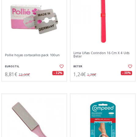
Lima Uñas Corindon 16 Cm X 4 Uds
Pollie hojas cortacallos pack 100un
Beter
EUROSTIL
BETER
8,81€
1,24€
- 32%
- 30%
13,00€
1,78€