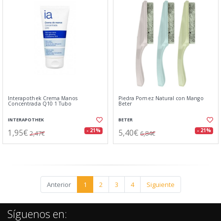
Interapothek Crema Manos
Piedra Pomez Natural con Mango
Concentrada Q10 1 Tubo
Beter
INTERAPOTHEK
BETER
1,95€
5,40€
- 21%
- 21%
2,47€
6,84€
Anterior
1
2
3
4
Siguiente
Síguenos en: