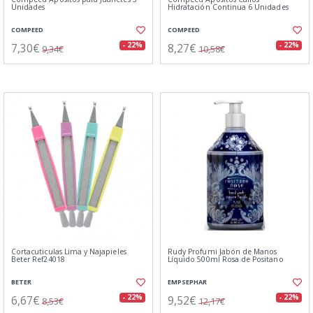
Unidades
Hidratación Continua 6 Unidades
COMPEED
COMPEED
7,30€
8,27€
- 22%
- 22%
9,34€
10,58€
Cortacuticulas Lima y Najapieles
Rudy Profumi Jabón de Manos
Beter Ref24018
Líquido 500ml Rosa de Positano
BETER
EMPSEPHAR
6,67€
9,52€
- 22%
- 22%
8,53€
12,17€