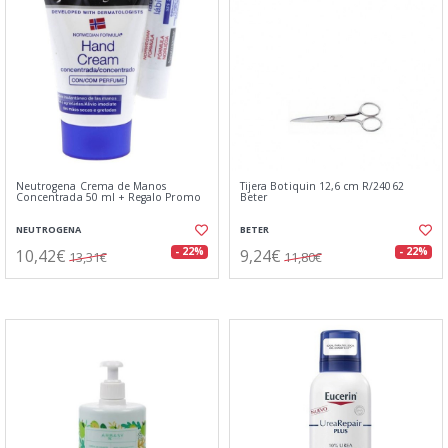
Neutrogena Crema de Manos
Tijera Botiquin 12,6 cm R/24062
Concentrada 50 ml + Regalo Promo
Beter
NEUTROGENA
BETER
10,42€
9,24€
- 22%
- 22%
13,31€
11,80€