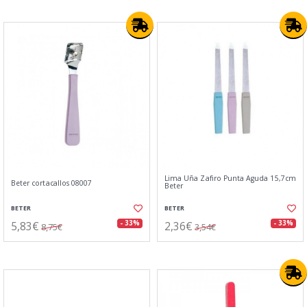
Lima Uña Zafiro Punta Aguda 15,7cm
Beter cortacallos 08007
Beter
BETER
BETER
5,83€
2,36€
- 33%
- 33%
8,75€
3,54€