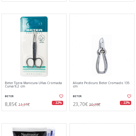
Beter Tijera Manicura Uñas Cromada
Alicate Pedicuro Beter Cromado 135
Curva 9,2 cm
cm
BETER
BETER
8,85€
23,70€
- 22%
- 22%
11,31€
30,28€