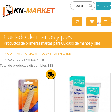
Powered
by
Tra
Cuidado de manos y pies
Productos de primeras marcas para Cuidado de manos y pies
INICIO
PARAFARMACIA
COSMÉTICA E HIGIENE
CUIDADO DE MANOS Y PIES
Total de productos disponibles
118