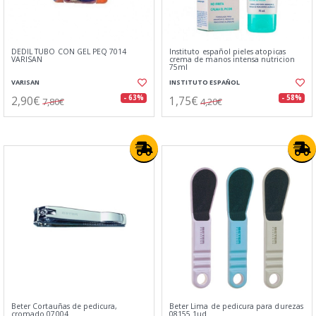
DEDIL TUBO CON GEL PEQ 7014
Instituto español pieles atopicas
VARISAN
crema de manos intensa nutricion
75ml
VARISAN
INSTITUTO ESPAÑOL
2,90€
1,75€
- 63%
- 58%
7,80€
4,20€
Beter Cortauñas de pedicura,
Beter Lima de pedicura para durezas
cromado 07004
08155 1ud