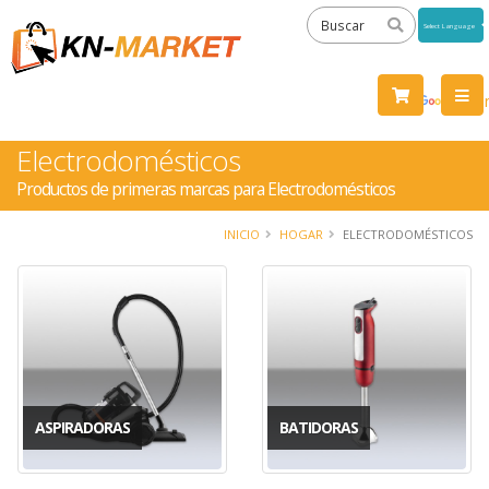
Powered
by
Tra
Electrodomésticos
Productos de primeras marcas para Electrodomésticos
INICIO
HOGAR
ELECTRODOMÉSTICOS
ASPIRADORAS
BATIDORAS