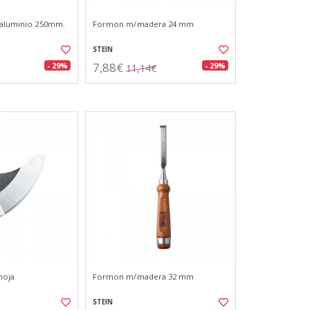
 aluminio 250mm.
Formon m/madera 24 mm
STEIN
7,88€
- 29%
- 29%
11,14€
 hoja
Formon m/madera 32 mm
STEIN