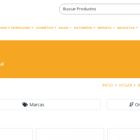
OGAR Y TECNOLOGÍA
COSMÉTICA
SALUD
AUTOMÓVIL
INFANTIL
MASCOTAS
al
INICIO
HOGAR
B
Marcas
Or