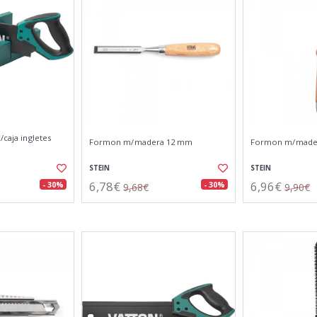
/caja ingletes
Formon m/madera 12 mm
Formon m/made
STEIN
STEIN
6,78€
6,96€
- 30%
- 30%
9,68€
9,90€