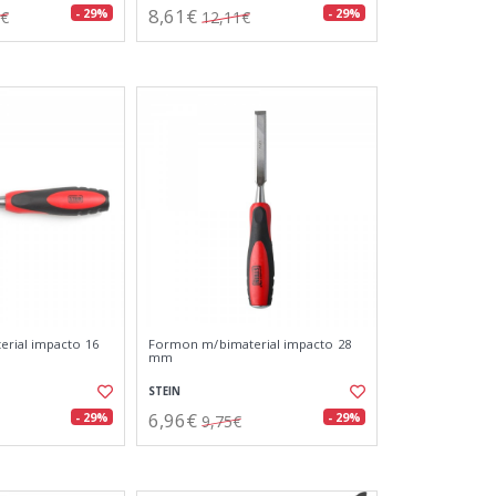
8,61€
- 29%
- 29%
2€
12,11€
rial impacto 16
Formon m/bimaterial impacto 28
mm
STEIN
6,96€
- 29%
- 29%
9,75€