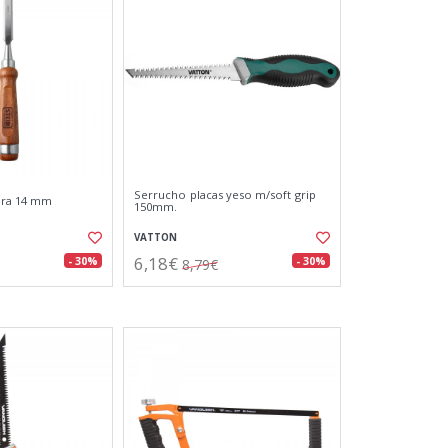
Serrucho placas yeso m/soft grip
ra 14 mm
150mm.
VATTON
6,18€
- 30%
- 30%
8,79€