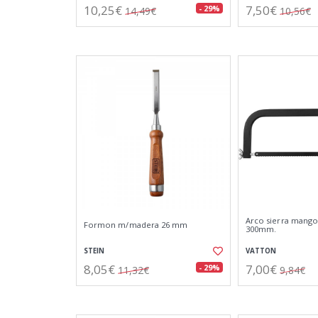
10,25€
7,50€
- 29%
14,49€
10,56€
Arco sierra mango 
Formon m/madera 26 mm
300mm.
STEIN
VATTON
8,05€
7,00€
- 29%
11,32€
9,84€