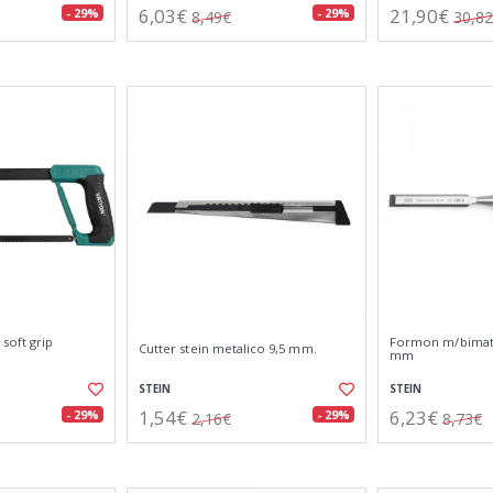
6,03€
21,90€
- 29%
- 29%
8,49€
30,8
soft grip
Formon m/bimate
Cutter stein metalico 9,5 mm.
mm
STEIN
STEIN
1,54€
6,23€
- 29%
- 29%
2,16€
8,73€