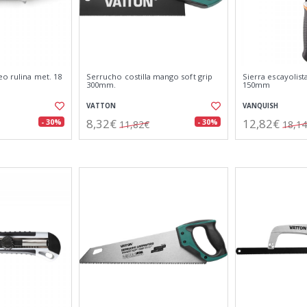
eo rulina met. 18
Serrucho costilla mango soft grip
Sierra escayolist
300mm.
150mm
VATTON
VANQUISH
8,32€
12,82€
- 30%
- 30%
11,82€
18,1