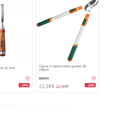
Tijera 2 manos teles.yunke 65-
ra 22 mm
100cm
AKHUO
22,38€
- 29%
- 29%
31,33€