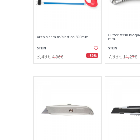
Cutter stein bloqu
Arco sierra m/plastico 300mm.
mm.
STEIN
STEIN
3,49€
7,93€
- 30%
4,96€
11,27€