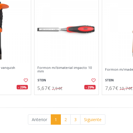
 vanquish
Formon m/bimaterial impacto 10
Formon m/made
mm
STEIN
STEIN
5,67€
7,67€
- 29%
- 29%
7,94€
10,74€
Anterior
1
2
3
Siguiente