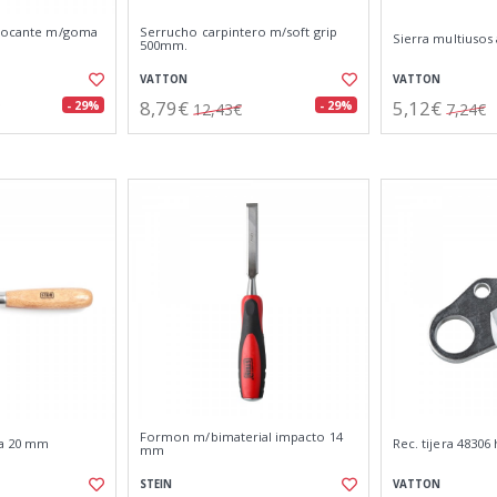
blocante m/goma
Serrucho carpintero m/soft grip
Sierra multiusos
500mm.
VATTON
VATTON
8,79€
5,12€
- 29%
- 29%
12,43€
7,24€
Formon m/bimaterial impacto 14
a 20 mm
Rec. tijera 48306
mm
STEIN
VATTON