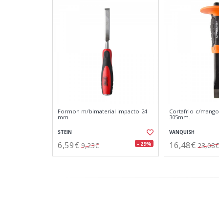
Formon m/bimaterial impacto 24
Cortafrio c/mango
mm
305mm.
STEIN
VANQUISH
6,59€
16,48€
- 29%
9,23€
23,08€