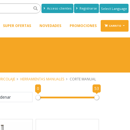
Acceso clientes
Registrarse
Powered by
Translate
SUPER OFERTAS
NOVEDADES
PROMOCIONES
CARRITO
RICOLAJE
HERRAMIENTAS MANUALES
CORTE MANUAL
0
53
denar