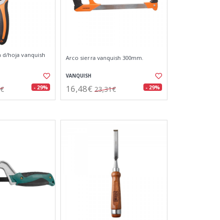
a d/hoja vanquish
Arco sierra vanquish 300mm.
VANQUISH
16,48€
- 29%
- 29%
4€
23,31€