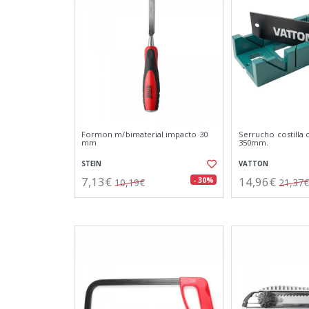
Formon m/bimaterial impacto 30
Serrucho costilla c
mm
350mm.
STEIN
VATTON
7,13€
14,96€
- 30%
10,19€
21,37€