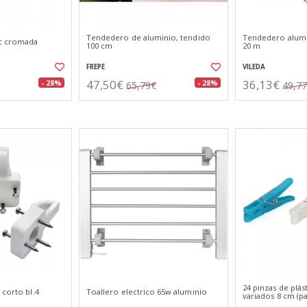
Tendedero de aluminio, tendido
Tendedero alumix
ic cromada
100 cm
20 m
FREPE
VILEDA
47,50€
36,13€
- 28%
- 28%
65,79€
49,7
24 pinzas de plás
 corto bl.4
Toallero electrico 65w aluminio
variados 8 cm (p