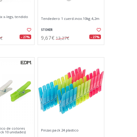
 x-legs, tendido
Tendedero 1 cuerd.inox.10kg.4,2m
STOKER
9,67€
- 27%
- 27%
7€
13,27€
tico de colores
Pinzas pack 24 plastico
ack 10 unidades)