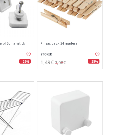
e bl.5u hanstick
Pinzas pack 24 madera
STOKER
1,49€
- 29%
- 28%
2,08€