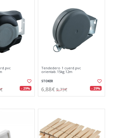
rd.pvc
Tendedero 1 cuerd.pvc
0m
orientab.15kg.12m
STOKER
6,88€
- 29%
- 29%
6€
9,73€