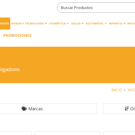
INICIO
HOGAR Y TECNOLOGÍA
COSMÉTICA
SALUD
AUTOMÓVIL
INFANTIL
MAS
PROMOCIONES
olgadores
INICIO
HO
Marcas
Or