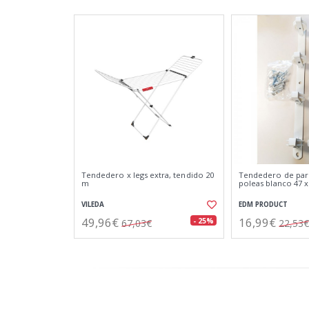
Tendedero x legs extra, tendido 20
Tendedero de pare
m
poleas blanco 47 x
VILEDA
EDM PRODUCT
49,96€
16,99€
- 25%
67,03€
22,53€