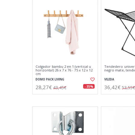
Colgador bambu 2 en 1 (vertical u
Tendedero univers
horizontal) 26 x 7 x 76 - 75 x 12 x 12
negro mate, tendi
cm
DOMO PACK LIVING
VILEDA
28,27€
36,42€
- 35%
43,45€
53,55€