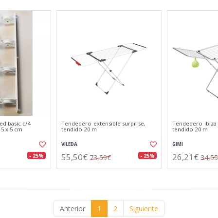
d basic c/4
Tendedero extensible surprise,
Tendedero ibiza
 5 x 5 cm
tendido 20 m
tendido 20 m
VILEDA
GIMI
55,50€
26,21€
- 25%
- 25%
73,59€
34,5
Anterior
1
2
Siguiente