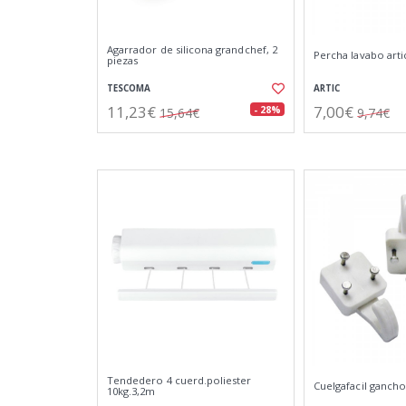
Agarrador de silicona grandchef, 2
Percha lavabo art
piezas
TESCOMA
ARTIC
11,23€
7,00€
- 28%
15,64€
9,74€
Tendedero 4 cuerd.poliester
Cuelgafacil gancho
10kg.3,2m