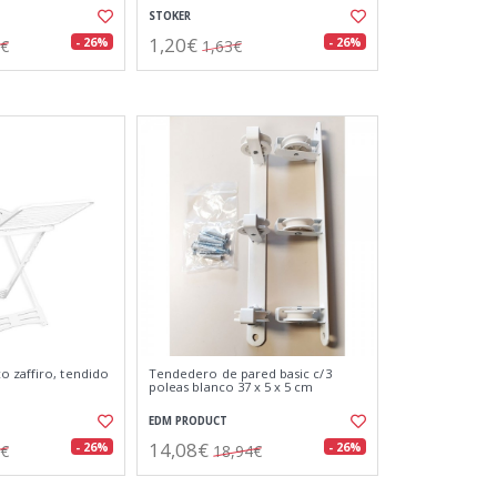
STOKER
1,20€
- 26%
- 26%
2€
1,63€
 zaffiro, tendido
Tendedero de pared basic c/3
poleas blanco 37 x 5 x 5 cm
EDM PRODUCT
14,08€
- 26%
- 26%
3€
18,94€