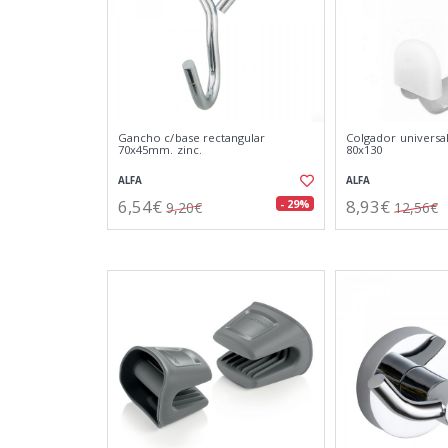
Gancho c/base rectangular
Colgador universa
70x45mm. zinc.
80x130
ALFA
ALFA
6,54€
8,93€
- 29%
9,20€
12,56€