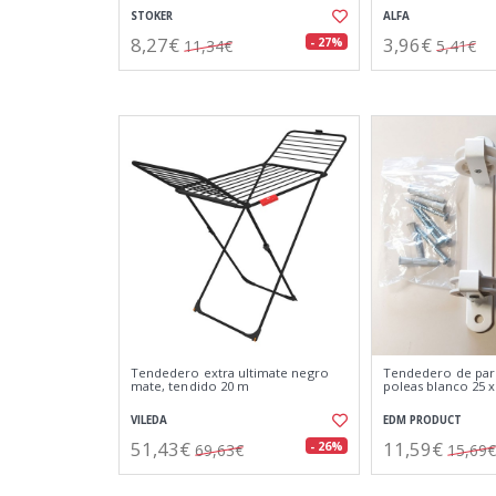
STOKER
ALFA
8,27€
3,96€
- 27%
11,34€
5,41€
Tendedero extra ultimate negro
Tendedero de pare
mate, tendido 20 m
poleas blanco 25 x
VILEDA
EDM PRODUCT
51,43€
11,59€
- 26%
69,63€
15,69€