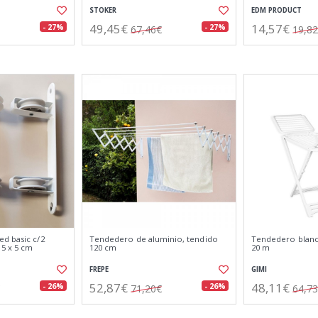
STOKER
EDM PRODUCT
49,45€
14,57€
- 27%
- 27%
67,46€
19,8
d basic c/2
Tendedero de aluminio, tendido
Tendedero blanco
 5 x 5 cm
120 cm
20 m
FREPE
GIMI
52,87€
48,11€
- 26%
- 26%
71,20€
64,7