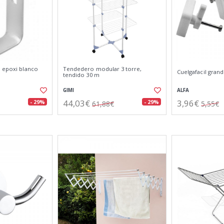
l epoxi blanco
Tendedero modular 3 torre,
Cuelgafacil grand
tendido 30 m
GIMI
ALFA
44,03€
3,96€
- 29%
- 29%
61,88€
5,55€