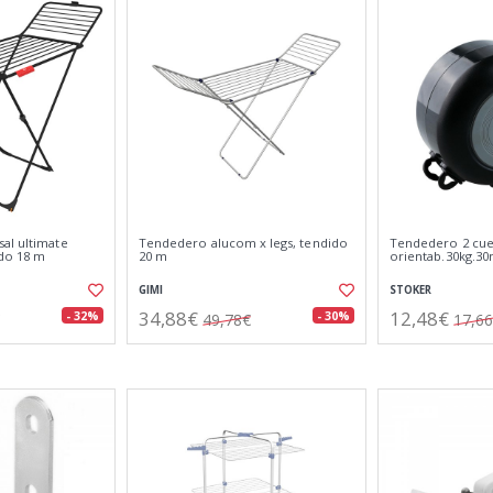
al ultimate
Tendedero alucom x legs, tendido
Tendedero 2 cue
do 18 m
20 m
orientab.30kg.3
GIMI
STOKER
34,88€
12,48€
- 32%
- 30%
49,78€
17,6