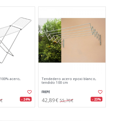
 100% acero,
Tendedero acero epoxi blanco,
tendido 100 cm
FREPE
42,89€
- 24%
- 23%
5€
55,76€