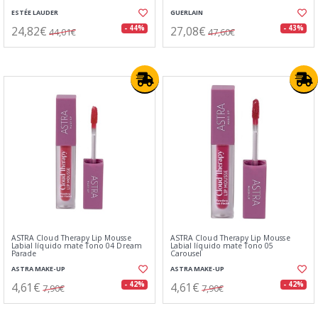
ESTÉE LAUDER
GUERLAIN
24,82€
27,08€
- 44%
- 43%
44,01€
47,60€
ASTRA Cloud Therapy Lip Mousse
ASTRA Cloud Therapy Lip Mousse
Labial líquido mate Tono 04 Dream
Labial líquido mate Tono 05
Parade
Carousel
ASTRA MAKE-UP
ASTRA MAKE-UP
4,61€
4,61€
- 42%
- 42%
7,90€
7,90€