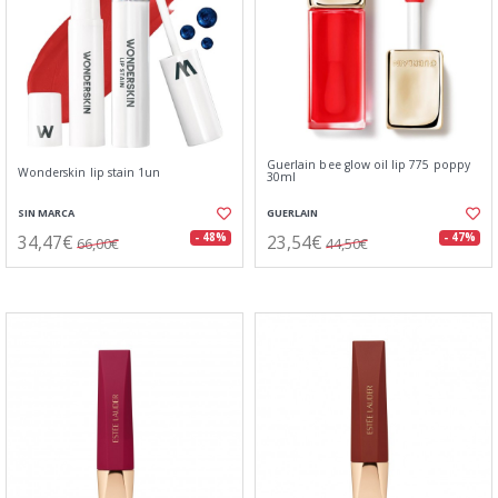
Guerlain bee glow oil lip 775 poppy
Wonderskin lip stain 1un
30ml
SIN MARCA
GUERLAIN
34,47€
23,54€
- 48%
- 47%
66,00€
44,50€