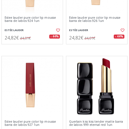
Estee lauder pure color lip mousse
Estee lauder pure color lip mousse
barra de labios 924 1un
barra de labios 926 1un
ESTÉE LAUDER
ESTÉE LAUDER
24,82€
24,82€
- 44%
- 44%
44,01€
44,01€
Estee lauder pure color lip mousse
Guerlain kiss kiss tender matte barra
barra de labios 927 1un
de labios 999 eternal red 1un