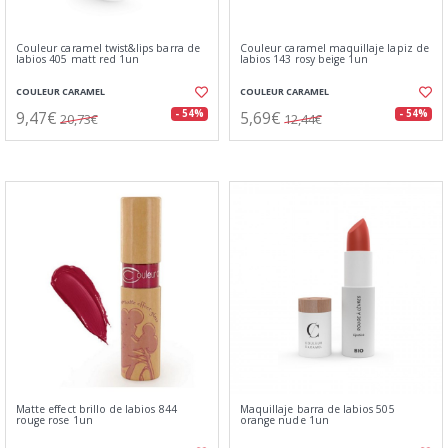
Couleur caramel twist&lips barra de
Couleur caramel maquillaje lapiz de
labios 405 matt red 1un
labios 143 rosy beige 1un
COULEUR CARAMEL
COULEUR CARAMEL
9,47€
5,69€
- 54%
- 54%
20,73€
12,44€
Matte effect brillo de labios 844
Maquillaje barra de labios 505
rouge rose 1un
orange nude 1un