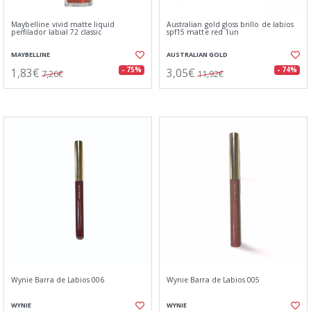
Maybelline vivid matte liquid
Australian gold gloss brillo de labios
perfilador labial 72 classic
spf15 matte red 1un
MAYBELLINE
AUSTRALIAN GOLD
1,83€
3,05€
- 75%
- 74%
7,26€
11,92€
Wynie Barra de Labios 006
Wynie Barra de Labios 005
WYNIE
WYNIE