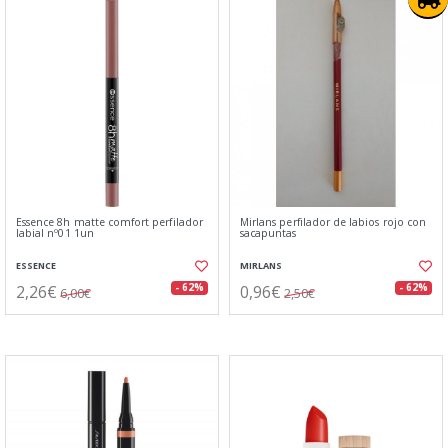
Essence 8h matte comfort perfilador
Mirlans perfilador de labios rojo con
labial nº01 1un
sacapuntas
ESSENCE
MIRLANS
2,26€
0,96€
- 62%
- 62%
6,00€
2,50€