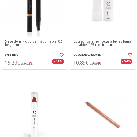
Shiseido ink duo perfilador labial 02
Couleur caramel rouge a levres barra
beige 1un
de labios 125 red fire 1un
SHISEIDO
COULEUR CARAMEL
15,20€
10,89€
- 54%
- 54%
33,32€
23,84€