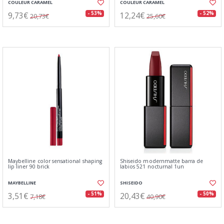
COULEUR CARAMEL
COULEUR CARAMEL
9,73€
12,24€
- 53%
- 52%
20,73€
25,60€
Maybelline color sensational shaping
Shiseido modernmatte barra de
lip liner 90 brick
labios 521 nocturnal 1un
MAYBELLINE
SHISEIDO
3,51€
20,43€
- 51%
- 50%
7,18€
40,90€