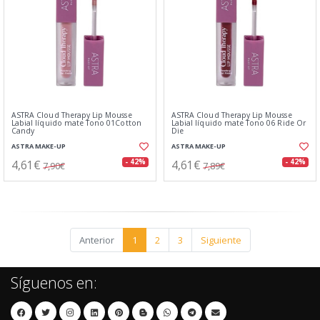
ASTRA Cloud Therapy Lip Mousse
ASTRA Cloud Therapy Lip Mousse
Labial líquido mate Tono 01Cotton
Labial líquido mate Tono 06 Ride Or
Candy
Die
ASTRA MAKE-UP
ASTRA MAKE-UP
4,61€
4,61€
- 42%
- 42%
7,90€
7,89€
Anterior
1
2
3
Siguiente
Síguenos en: