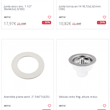
Junta racor anc. 1 1/2"
Junta torica an-14 18,72x2,62mm.
30x44,5x2,5(100)
(100)
ARTIC
ARTIC
17,97€
10,82€
- 30%
- 30%
25,68€
15,46€
Arandela plana sanit. 2" 54x77x2(25)
Valvula cesto freg. altura reduc.
ARTIC
ARTIC