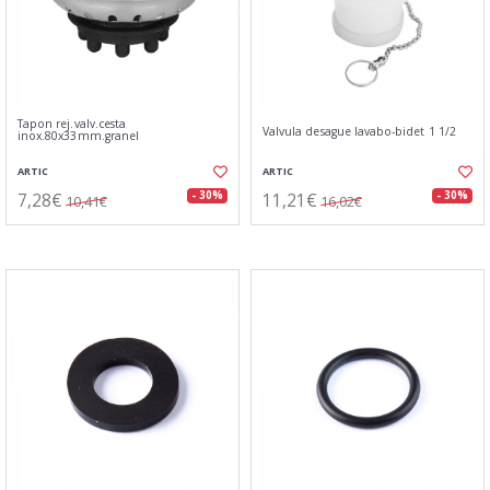
Tapon rej.valv.cesta
Valvula desague lavabo-bidet 1 1/2
inox.80x33mm.granel
ARTIC
ARTIC
7,28€
11,21€
- 30%
- 30%
10,41€
16,02€