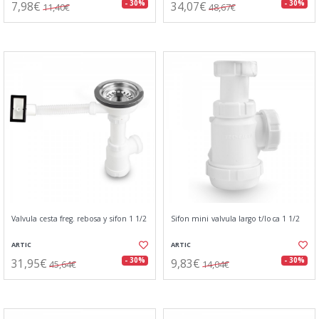
7,98€
34,07€
- 30%
- 30%
11,40€
48,67€
Valvula cesta freg. rebosa y sifon 1 1/2
Sifon mini valvula largo t/loca 1 1/2
ARTIC
ARTIC
31,95€
9,83€
- 30%
- 30%
45,64€
14,04€