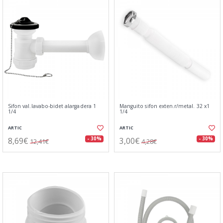
Sifon val.lavabo-bidet alargadera 1
Manguito sifon exten.r/metal. 32 x1
1/4
1/4
ARTIC
ARTIC
8,69€
3,00€
- 30%
- 30%
12,41€
4,28€