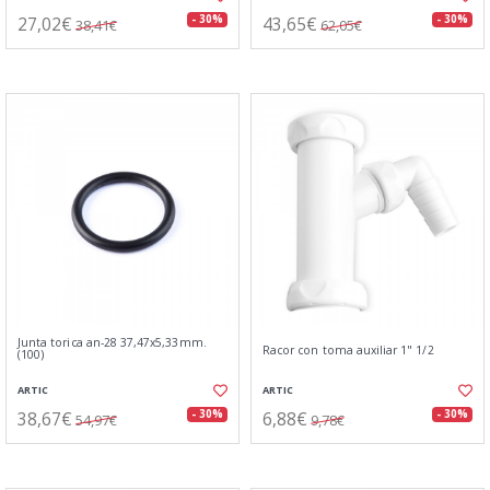
27,02€
43,65€
- 30%
- 30%
38,41€
62,05€
Junta torica an-28 37,47x5,33mm.
Racor con toma auxiliar 1" 1/2
(100)
ARTIC
ARTIC
38,67€
6,88€
- 30%
- 30%
54,97€
9,78€