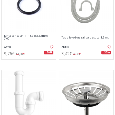
Junta torica an-11 13,95x2,62mm.
Tubo lavadora salida plastico 1,5 m.
(100)
ARTIC
ARTIC
9,76€
3,42€
- 30%
- 30%
13,87€
4,86€