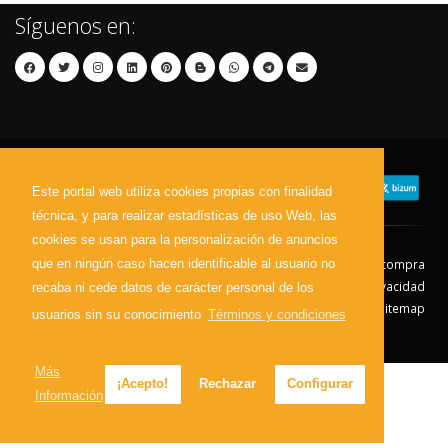
Síguenos en:
Este portal web utiliza cookies propias con finalidad
técnica, y para realizar estadísticas de uso Web, las
cookies se usan para la personalización de anuncios
que en ningún caso hacen identificable al usuario no
Contacto
Aviso Legal
Condiciones de compra
Política de envíos
Política de devolución
Política de Privacidad
recaba ni cede datos de carácter personal de los
Política de Cookies
Sitemap
usuarios sin su conocimiento
Términos y condiciones
© 2026 - Todos los derechos reservados.
Más
¡Acepto!
Rechazar
Configurar
Información