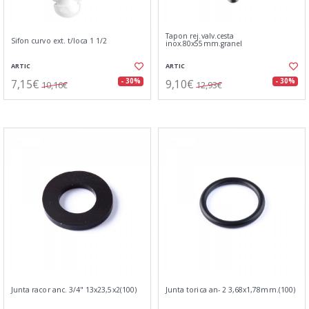
Tapon rej.valv.cesta
Sifon curvo ext. t/loca 1 1/2
inox.80x55mm.granel
ARTIC
ARTIC
7,15€
9,10€
- 30%
- 30%
10,16€
12,93€
Junta racor anc. 3/4" 13x23,5x2(100)
Junta torica an- 2 3,68x1,78mm.(100)