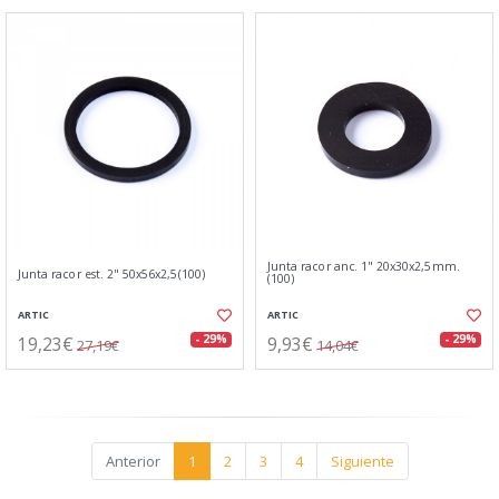
Junta racor anc. 1" 20x30x2,5mm.
Junta racor est. 2" 50x56x2,5(100)
(100)
ARTIC
ARTIC
19,23€
9,93€
- 29%
- 29%
27,19€
14,04€
Anterior
1
2
3
4
Siguiente