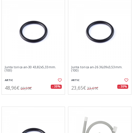
Junta torica an-30 43,82x5,33mm.
Junta torica an-26 36,09x3,53mm.
(100)
(100)
ARTIC
ARTIC
48,96€
23,65€
- 30%
- 30%
69,59€
33,61€