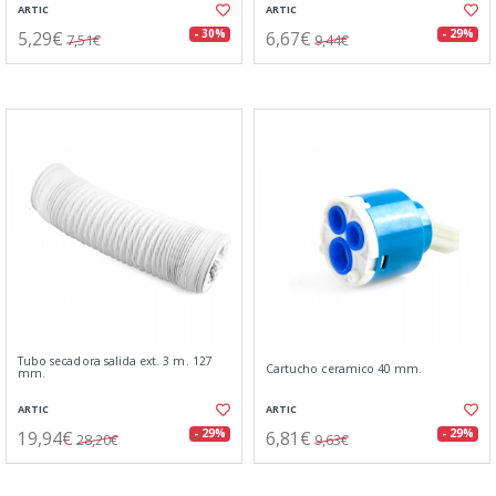
ARTIC
ARTIC
5,29€
6,67€
- 30%
- 29%
7,51€
9,44€
Tubo secadora salida ext. 3 m. 127
Cartucho ceramico 40 mm.
mm.
ARTIC
ARTIC
19,94€
6,81€
- 29%
- 29%
28,20€
9,63€