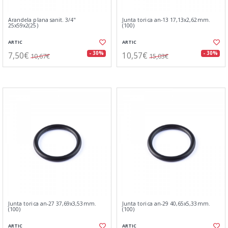
Arandela plana sanit. 3/4"
Junta torica an-13 17,13x2,62mm.
25x59x2(25)
(100)
ARTIC
ARTIC
7,50€
10,57€
- 30%
- 30%
10,67€
15,03€
Junta torica an-27 37,69x3,53mm.
Junta torica an-29 40,65x5,33mm.
(100)
(100)
ARTIC
ARTIC