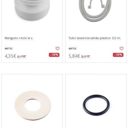
Manguito recto w.c.
Tubo lavadora salida plastico 3,0 m.
ARTIC
ARTIC
4,35€
5,84€
- 30%
- 30%
6,19€
8,31€