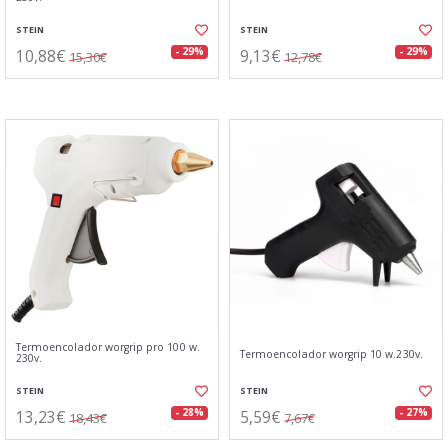
STEIN
STEIN
10,88€
9,13€
- 29%
- 29%
15,30€
12,78€
Termoencolador worgrip pro 100 w.
Termoencolador worgrip 10 w.230v.
230v.
STEIN
STEIN
13,23€
5,59€
- 28%
- 27%
18,43€
7,67€