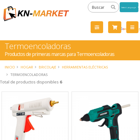
Powered
by
Tra
Termoencoladoras
Productos de primeras marcas para Termoencoladoras
INICIO
HOGAR
BRICOLAJE
HERRAMIENTAS ELÉCTRICAS
TERMOENCOLADORAS
Total de productos disponibles
6