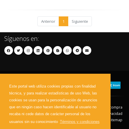
Anterior
1
Siguiente
Síguenos en:
Este portal web utiliza cookies propias con finalidad
técnica, y para realizar estadísticas de uso Web, las
cookies se usan para la personalización de anuncios
que en ningún caso hacen identificable al usuario no
Contacto
Aviso Legal
Condiciones de compra
Política de envíos
Política de devolución
Política de Privacidad
recaba ni cede datos de carácter personal de los
Política de Cookies
Sitemap
usuarios sin su conocimiento
Términos y condiciones
© 2026 - Todos los derechos reservados.