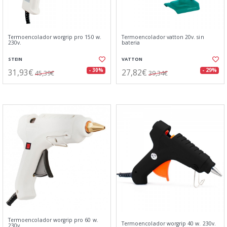
Termoencolador worgrip pro 150 w.
Termoencolador vatton 20v. sin
230v.
bateria
STEIN
VATTON
31,93€
27,82€
- 30%
- 29%
45,39€
39,34€
Termoencolador worgrip pro 60 w.
Termoencolador worgrip 40 w. 230v.
230v.