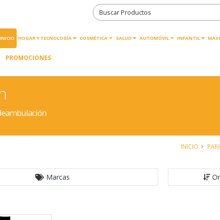
INICIO
HOGAR Y TECNOLOGÍA
COSMÉTICA
SALUD
AUTOMÓVIL
INFANTIL
MAS
PROMOCIONES
n
 deambulación
INICIO
PAR
Marcas
Or