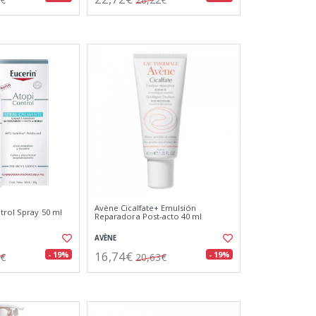
Avène Cicalfate+ Emulsión
trol Spray 50 ml
Reparadora Post-acto 40 ml
AVÈNE
16,74€
- 19%
- 19%
5€
20,63€