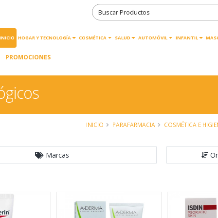
INICIO
HOGAR Y TECNOLOGÍA
COSMÉTICA
SALUD
AUTOMÓVIL
INFANTIL
MAS
PROMOCIONES
ógicos
INICIO
PARAFARMACIA
COSMÉTICA E HIGIE
Marcas
Or