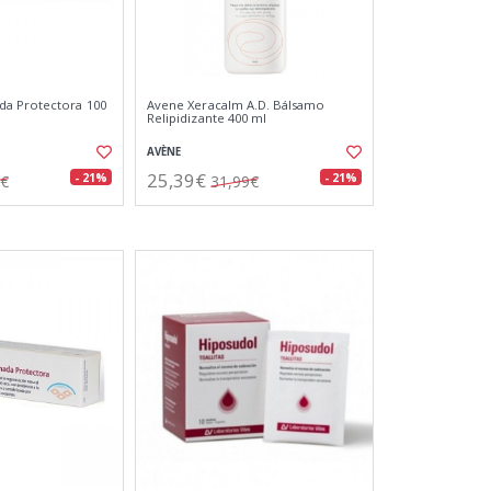
a Protectora 100
Avene Xeracalm A.D. Bálsamo
Relipidizante 400 ml
AVÈNE
25,39€
- 21%
- 21%
8€
31,99€