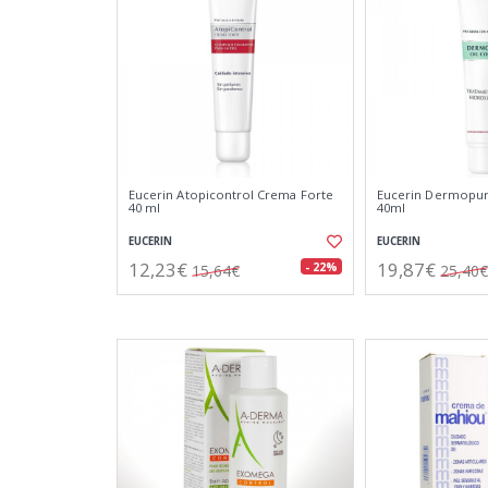
Eucerin Atopicontrol Crema Forte
Eucerin Dermopur
40 ml
40ml
EUCERIN
EUCERIN
12,23€
19,87€
- 22%
15,64€
25,40€