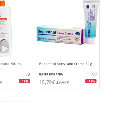
orporal 500 ml
Bepanthol Sensicalm Crema 50 g
BAYER HISPANIA
15,79€
- 18%
- 18%
7€
19,18€