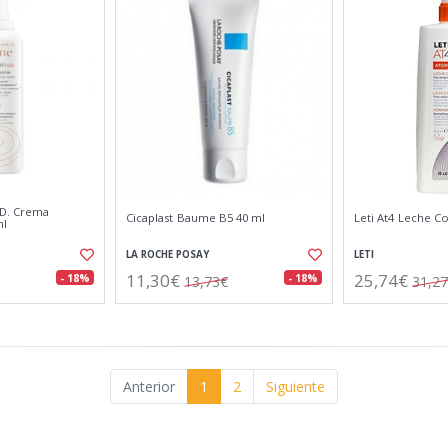
.D. Crema
Cicaplast Baume B5 40 ml
Leti At4 Leche C
ml
LA ROCHE POSAY
LETI
11,30€
25,74€
- 18%
- 18%
13,73€
31,2
Anterior
1
2
Siguiente