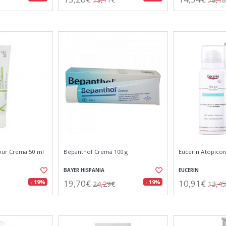
ur Crema 50 ml
Bepanthol Crema 100 g
Eucerin Atopicon
BAYER HISPANIA
EUCERIN
19,70€
10,91€
- 19%
- 19%
24,29€
13,4