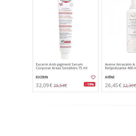
Eucerin Anti-pigment Serum
Avene Xeracalm A
Corporal Areas Sensibles 75 ml
Relipidizante 400 
EUCERIN
AVÈNE
32,09€
26,45€
- 19%
39,54€
32,36€