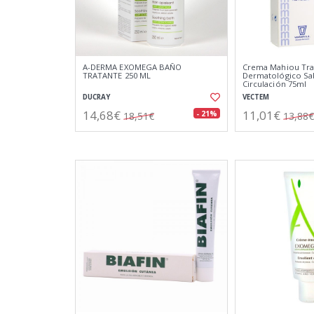
A-DERMA EXOMEGA BAÑO
Crema Mahiou Tra
TRATANTE 250 ML
Dermatológico Sa
Circulación 75ml
DUCRAY
VECTEM
14,68€
11,01€
- 21%
18,51€
13,88€