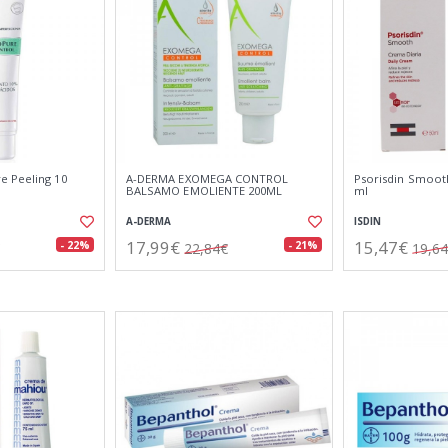
e Peeling 10
A-DERMA EXOMEGA CONTROL
Psorisdin Smooth
BALSAMO EMOLIENTE 200ML
ml
A-DERMA
ISDIN
17,99€
15,47€
- 22%
- 21%
22,84€
19,6