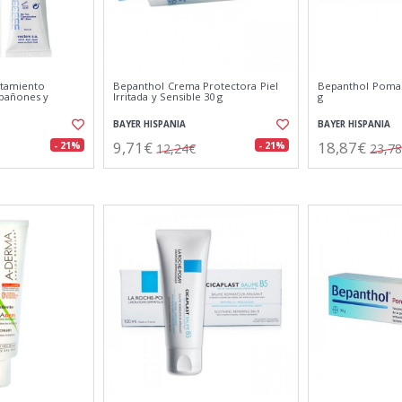
tamiento
Bepanthol Crema Protectora Piel
Bepanthol Pomad
bañones y
Irritada y Sensible 30 g
g
BAYER HISPANIA
BAYER HISPANIA
9,71€
18,87€
- 21%
- 21%
12,24€
23,7