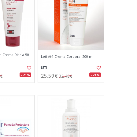
 Crema Diaria 50
Leti At4 Crema Corporal 200 ml
LETI
25,59€
- 21%
- 21%
4€
32,48€