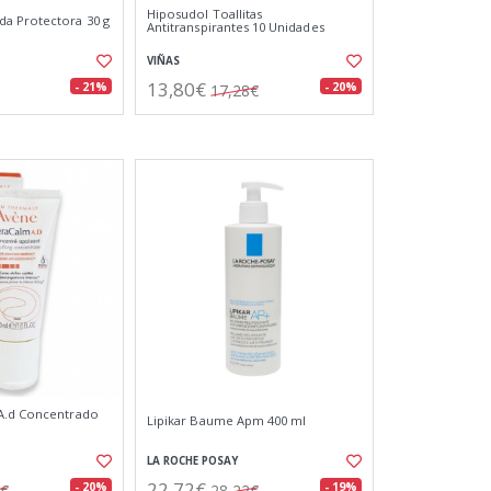
Hiposudol Toallitas
a Protectora 30 g
Antitranspirantes 10 Unidades
VIÑAS
13,80€
- 21%
- 20%
17,28€
A.d Concentrado
Lipikar Baume Apm 400 ml
LA ROCHE POSAY
22,72€
- 20%
- 19%
8€
28,22€