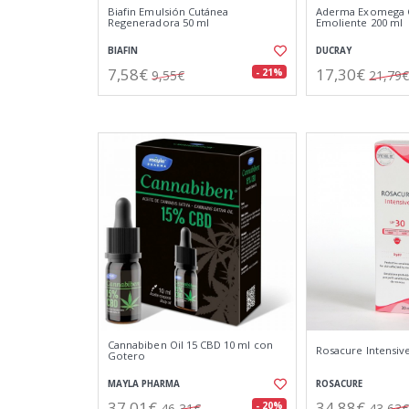
Biafin Emulsión Cutánea
Aderma Exomega 
Regeneradora 50 ml
Emoliente 200 ml
BIAFIN
DUCRAY
7,58€
17,30€
- 21%
9,55€
21,79€
Cannabiben Oil 15 CBD 10 ml con
Rosacure Intensive
Gotero
MAYLA PHARMA
ROSACURE
37,01€
34,88€
- 20%
46,31€
43,63€