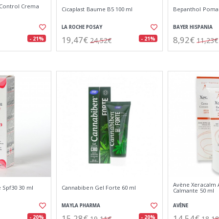
Control Crema
Cicaplast Baume B5 100 ml
Bepanthol Pomad
LA ROCHE POSAY
BAYER HISPANIA
19,47€
8,92€
- 21%
- 21%
24,52€
11,23€
Avène Xeracalm 
 Spf30 30 ml
Cannabiben Gel Forte 60 ml
Calmante 50 ml
MAYLA PHARMA
AVÈNE
15,28€
14,54€
- 20%
- 20%
19,11€
18,1