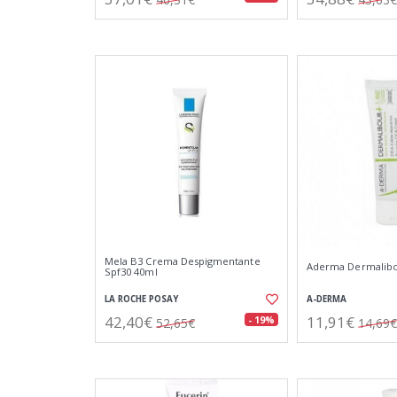
Mela B3 Crema Despigmentante
Aderma Dermalibo
Spf30 40ml
LA ROCHE POSAY
A-DERMA
42,40€
11,91€
- 19%
52,65€
14,69€