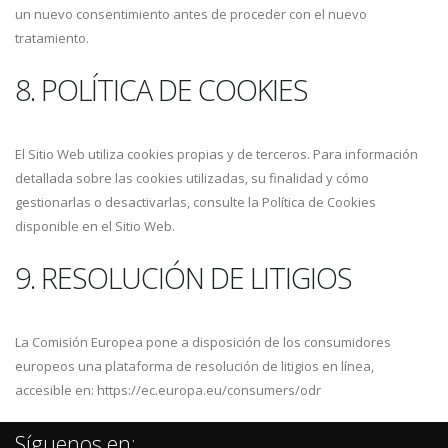
un nuevo consentimiento antes de proceder con el nuevo
tratamiento.
8. POLÍTICA DE COOKIES
El Sitio Web utiliza cookies propias y de terceros. Para información
detallada sobre las cookies utilizadas, su finalidad y cómo
gestionarlas o desactivarlas, consulte la Política de Cookies
disponible en el Sitio Web.
9. RESOLUCIÓN DE LITIGIOS
La Comisión Europea pone a disposición de los consumidores
europeos una plataforma de resolución de litigios en línea,
accesible en: https://ec.europa.eu/consumers/odr
Síguenos en: