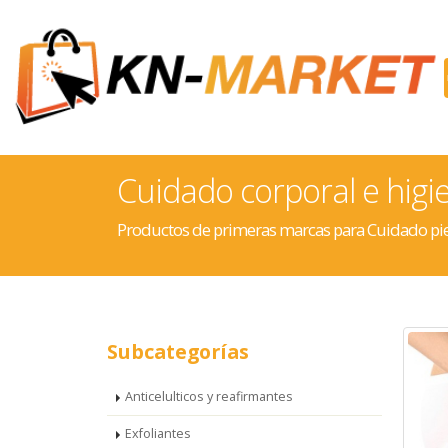
Cuidado corporal e higi
Productos de primeras marcas para Cuidado pie
Subcategorías
Anticelulticos y reafirmantes
Exfoliantes