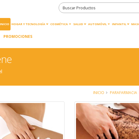
INICIO
HOGAR Y TECNOLOGÍA
COSMÉTICA
SALUD
AUTOMÓVIL
INFANTIL
MAS
PROMOCIONES
ene
l
INICIO
PARAFARMACIA