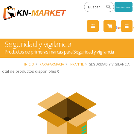
Powered
by
Tra
Seguridad y vigilancia
Productos de primeras marcas para Seguridad y vigilancia
INICIO
PARAFARMACIA
INFANTIL
SEGURIDAD Y VIGILANCIA
Total de productos disponibles
0