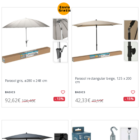
Envío
Gratis
Parasol rectangular beige, 125 x 200
Parasol gris, ø280 x 248 cm
cm
BASICS
BASICS
92,62€
42,33€
- 13%
- 15%
106,46€
49,59€