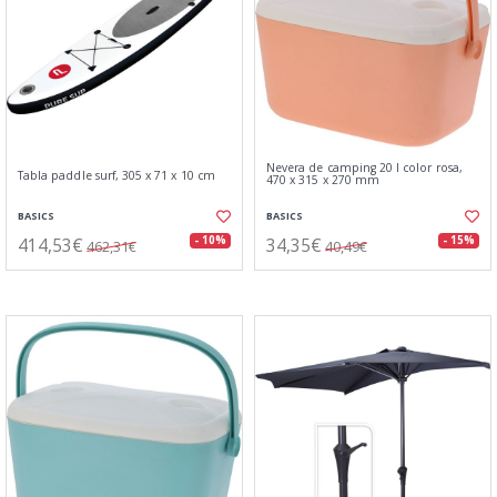
Nevera de camping 20 l color rosa,
Tabla paddle surf, 305 x 71 x 10 cm
470 x 315 x 270 mm
BASICS
BASICS
414,53€
34,35€
- 10%
- 15%
462,31€
40,49€