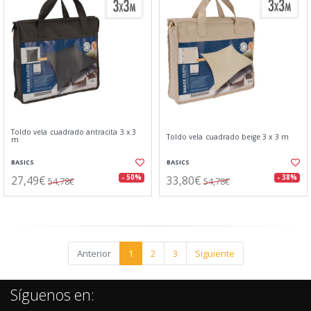
Toldo vela cuadrado antracita 3 x 3
Toldo vela cuadrado beige 3 x 3 m
m
BASICS
BASICS
27,49€
33,80€
- 50%
- 38%
54,78€
54,78€
Anterior
1
2
3
Siguiente
Síguenos en: