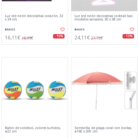
Luz led neón decorativa corazón, 32
Luz led neón decorativa cocktail bar,
x 34 cm
modelos variados, 30 x 38 cm
BASICS
BASICS
16,11€
24,11€
- 15%
- 13%
18,99€
27,72€
Balón de voleibol, colores surtidos,
Sombrilla de playa coral con borlas,
ø22 cm
ø160 x 200 cm