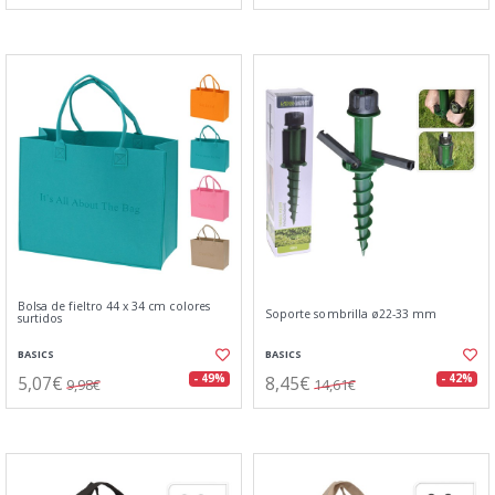
Bolsa de fieltro 44 x 34 cm colores
Soporte sombrilla ø22-33 mm
surtidos
BASICS
BASICS
5,07€
8,45€
- 49%
- 42%
9,98€
14,61€