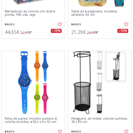
Marcadores de colores con doble
Tabla de bodyboard, modelos
punta, 108 uds, caja
variados, 82 cm
BASICS
BASICS
44,65€
21,26€
- 15%
- 15%
52,63€
24,90€
Reloj de pared, modelo pulsera xl,
Paragüero de metal, colores surtidos,
colores surtidos, ø18,5 x 4 x 92 cm
18 x 50 cm
BASICS
BASICS