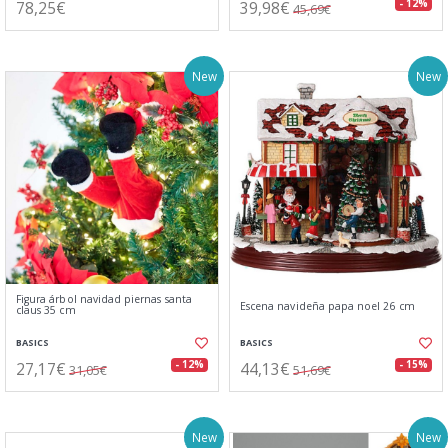
78,25€
39,98€
- 12%
45,69€
New
New
Figura árbol navidad piernas santa
Escena navideña papa noel 26 cm
claus 35 cm
BASICS
BASICS
27,17€
44,13€
- 12%
- 15%
31,05€
51,69€
New
New