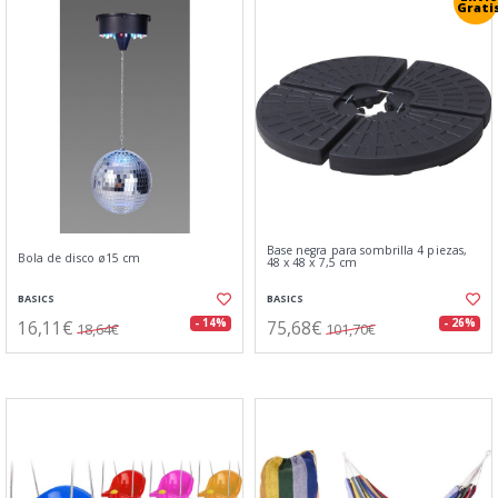
Grati
Base negra para sombrilla 4 piezas,
Bola de disco ø15 cm
48 x 48 x 7,5 cm
BASICS
BASICS
16,11€
75,68€
- 14%
- 26%
18,64€
101,70€