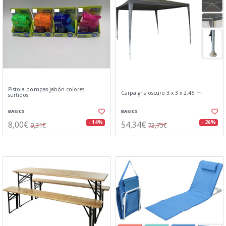
Pistola pompas jabón colores
Carpa gris oscuro 3 x 3 x 2,45 m
surtidos
BASICS
BASICS
8,00€
54,34€
- 14%
- 26%
9,31€
73,75€