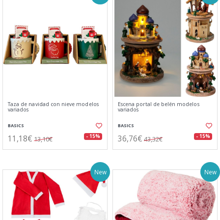
Taza de navidad con nieve modelos
Escena portal de belén modelos
variados
variados
BASICS
BASICS
11,18€
36,76€
- 15%
- 15%
13,10€
43,32€
New
New