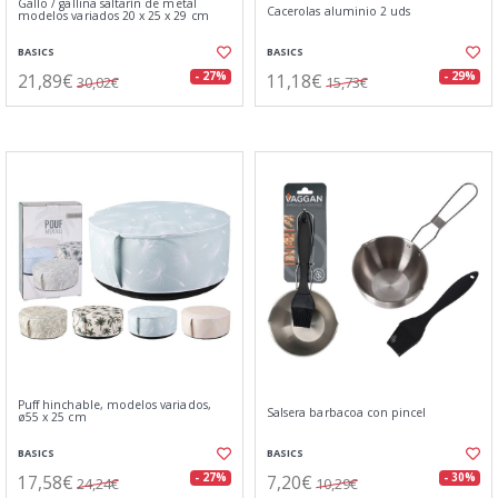
Gallo / gallina saltarín de metal
Cacerolas aluminio 2 uds
modelos variados 20 x 25 x 29 cm
BASICS
BASICS
21,89€
11,18€
- 27%
- 29%
30,02€
15,73€
Puff hinchable, modelos variados,
Salsera barbacoa con pincel
ø55 x 25 cm
BASICS
BASICS
17,58€
7,20€
- 27%
- 30%
24,24€
10,29€