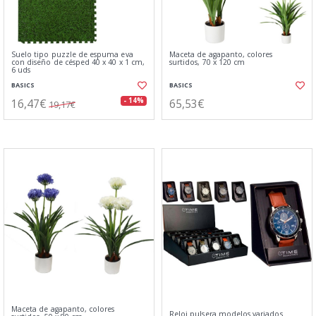
Suelo tipo puzzle de espuma eva
Maceta de agapanto, colores
con diseño de césped 40 x 40 x 1 cm,
surtidos, 70 x 120 cm
6 uds
BASICS
BASICS
16,47€
65,53€
- 14%
19,17€
Maceta de agapanto, colores
Reloj pulsera modelos variados