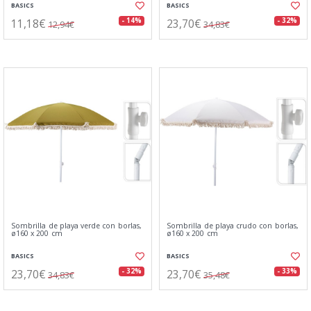
BASICS
BASICS
11,18€
23,70€
- 14%
- 32%
12,94€
34,83€
Sombrilla de playa verde con borlas,
Sombrilla de playa crudo con borlas,
ø160 x 200 cm
ø160 x 200 cm
BASICS
BASICS
23,70€
23,70€
- 32%
- 33%
34,83€
35,48€