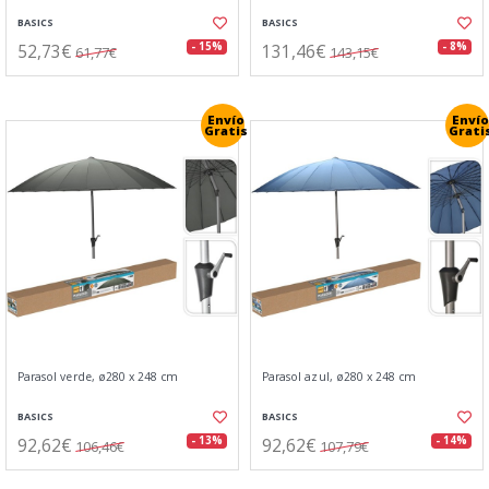
BASICS
BASICS
52,73€
131,46€
- 15%
- 8%
61,77€
143,15€
Envío
Envío
Gratis
Grati
Parasol verde, ø280 x 248 cm
Parasol azul, ø280 x 248 cm
BASICS
BASICS
92,62€
92,62€
- 13%
- 14%
106,46€
107,79€