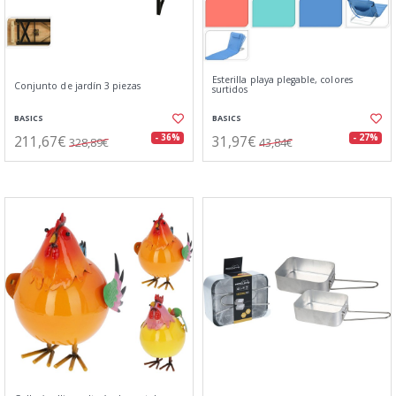
Esterilla playa plegable, colores
Conjunto de jardín 3 piezas
surtidos
BASICS
BASICS
211,67€
31,97€
- 36%
- 27%
328,89€
43,84€