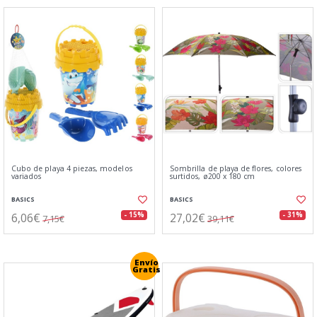
Cubo de playa 4 piezas, modelos
Sombrilla de playa de flores, colores
variados
surtidos, ø200 x 180 cm
BASICS
BASICS
6,06€
27,02€
- 15%
- 31%
7,15€
39,11€
Envío
Gratis