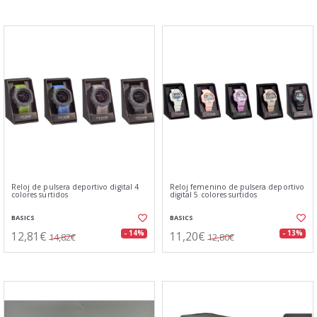
Reloj de pulsera deportivo digital 4
Reloj femenino de pulsera deportivo
colores surtidos
digital 5 colores surtidos
BASICS
BASICS
12,81€
11,20€
- 14%
- 13%
14,82€
12,80€