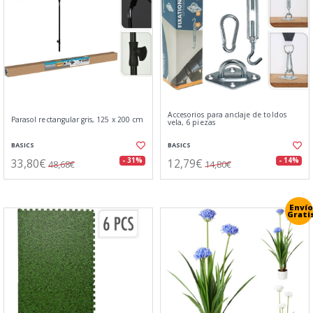
Accesorios para anclaje de toldos
Parasol rectangular gris, 125 x 200 cm
vela, 6 piezas
BASICS
BASICS
33,80€
12,79€
- 31%
- 14%
48,68€
14,80€
Envío
Grati