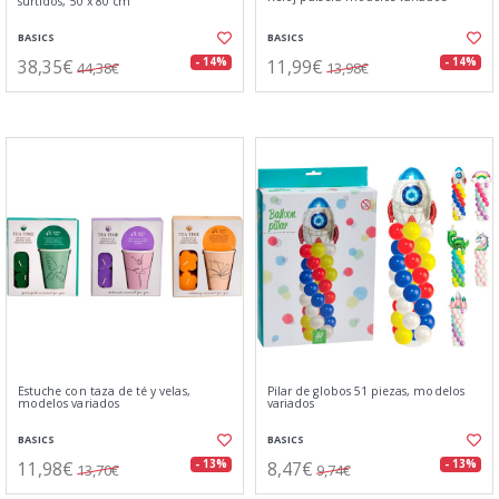
surtidos, 50 x 80 cm
BASICS
BASICS
38,35€
11,99€
- 14%
- 14%
44,38€
13,98€
Estuche con taza de té y velas,
Pilar de globos 51 piezas, modelos
modelos variados
variados
BASICS
BASICS
11,98€
8,47€
- 13%
- 13%
13,70€
9,74€