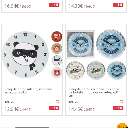
16,04€
14,38€
- 14%
- 15%
18,56€
16,95€
Reloj de pared infantil, modelos
Reloj de pared en forma de chapa
variados, ø33 cm
de botella, modelos variados, ø31
cm
BASICS
BASICS
12,04€
14,45€
- 15%
- 14%
14,11€
16,72€
Envío