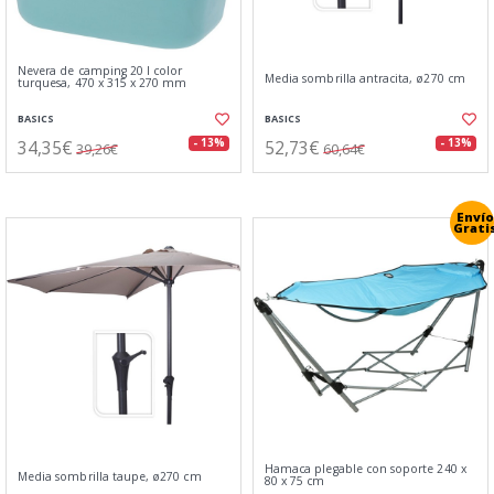
Nevera de camping 20 l color
Media sombrilla antracita, ø270 cm
turquesa, 470 x 315 x 270 mm
BASICS
BASICS
34,35€
52,73€
- 13%
- 13%
39,26€
60,64€
Envío
Grati
Hamaca plegable con soporte 240 x
Media sombrilla taupe, ø270 cm
80 x 75 cm