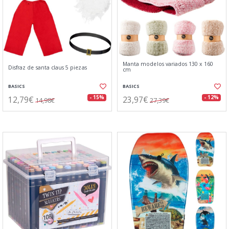
Manta modelos variados 130 x 160
Disfraz de santa claus 5 piezas
cm
BASICS
BASICS
12,79€
23,97€
- 15%
- 12%
14,98€
27,39€