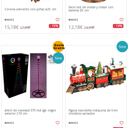
Farol led de metal y cristal con
Corona adviento con piñas ø25 cm
bateria 20 cm
BASICS
BASICS
15,18€
12,18€
- 15%
- 14%
17,89€
14,09€
Envío
New
Gratis
New
árbol de navidad 370 led rgb negro
Figura navideña máquina de tren
exterior 210 cm
modelos variados
BASICS
BASICS